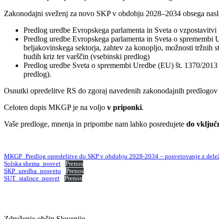
Zakonodajni sveženj za novo SKP v obdobju 2028–2034 obsega nasled
Predlog uredbe Evropskega parlamenta in Sveta o vzpostavitvi 
Predlog uredbe Evropskega parlamenta in Sveta o spremembi Ure
beljakovinskega sektorja, zahtev za konopljo, možnosti tržnih st
hudih kriz ter varščin (vsebinski predlog)
Predlog uredbe Sveta o spremembi Uredbe (EU) št. 1370/2013 
predlog).
Osnutki opredelitve RS do zgoraj navedenih zakonodajnih predlogo
Celoten dopis MKGP je na voljo
v priponki
.
Vaše predloge, mnenja in pripombe nam lahko posredujete
do vključ
MKGP_Predlog opredelitve do SKP v obdobju 2028-2034 – posvetovanje z dele
Solska shema_posvet
Prenos
SKP_uredba_posveto
Prenos
SUT_stalisce_posvet
Prenos
Združenje občin Slovenije