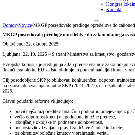
Kongres lokalni
Kontakt
Domov
/
Novice
/
MKGP posredovalo predloge opredelitve do zakono
MKGP posredovalo predloge opredelitve do zakonodajnega sve
Objavljeno: 22. oktobra 2025
Ljubljana, 22. 10. 2025 – S strani Ministrstva za kmetijstvo, gozdars
Evropska komisija je sredi julija 2025 predstavila nov zakonodajni 
finančnega okvira EU za isto obdobje in pomeni nadaljnji korak v raz
Cilj posodobljene SKP je oblikovati konkurenčen, odporen, trajnosten
na izkušnjah izvajanja trenutne SKP (2023–2027), na rezultatih strateš
2025.
Glavni poudarki reforme vključujejo:
pravičnejšo razporeditev finančnih podpor in omejevanje izpla
večjo odpornost kmetij na podnebne in tržne pretrese,
izboljšanje okoljske in podnebne učinkovitosti,
poenostavitev izvajanja pravil za države članice in kmete,
ter okrepitev položaja kmetov v prehranski verigi.