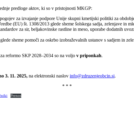
nje predloge aktov, ki so v pristojnosti MKGP:
pogojev za izvajanje podpore Unije skupni kmetijski politiki za obdob
dbe (EU) št. 1308/2013 glede sheme šolskega sadja, zelenjave in mlek
andardov za sir, beljakovinske rastline in meso, uporabe dodatnih uvozni
glede sheme pomoči za oskrbo izobraževalnih ustanov s sadjem in zel
v za reformo SKP 2028–2034 so na voljo
v priponkah
.
no 3. 11. 2025,
na elektronski naslov
info@zdruzenjeobcin.si
.
* * *
žniki
Prenos