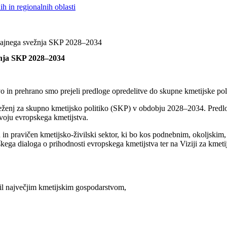
h in regionalnih oblasti
dajnega svežnja SKP 2028–2034
žnja SKP 2028–2034
tvo in prehrano smo prejeli predloge opredelitve do skupne kmetijske p
sveženj za skupno kmetijsko politiko (SKP) v obdobju 2028–2034. Predl
voju evropskega kmetijstva.
 in pravičen kmetijsko-živilski sektor, ki bo kos podnebnim, okoljskim
kega dialoga o prihodnosti evropskega kmetijstva ter na Viziji za kmetij
čil največjim kmetijskim gospodarstvom,