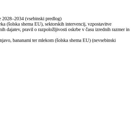
je 2028–2034 (vsebinski predlog)
a (šolska shema EU), sektorskih intervencij, vzpostavitve
h dajatev, pravil o razpoložljivosti oskrbe v času izrednih razmer in
enjavo, bananami ter mlekom (šolska shema EU) (nevsebinski