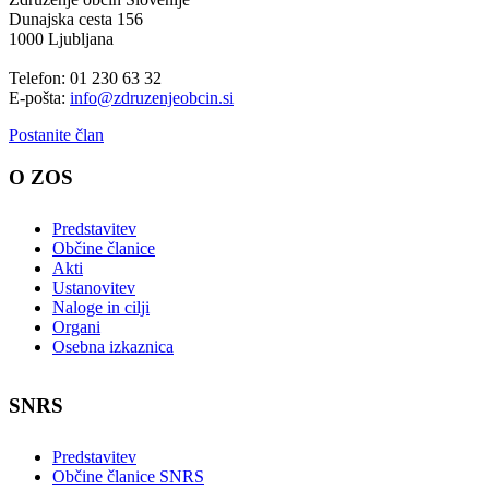
Dunajska cesta 156
1000 Ljubljana
Telefon: 01 230 63 32
E-pošta:
info@zdruzenjeobcin.si
Postanite član
O ZOS
Predstavitev
Občine članice
Akti
Ustanovitev
Naloge in cilji
Organi
Osebna izkaznica
SNRS
Predstavitev
Občine članice SNRS