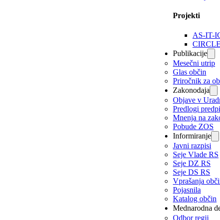
Projekti
AS-IT-I
CIRCL
Publikacije
Mesečni utrip
Glas občin
Priročnik za o
Zakonodaja
Objave v Urad
Predlogi predp
Mnenja na zak
Pobude ZOS
Informiranje
Javni razpisi
Seje Vlade RS
Seje DZ RS
Seje DS RS
Vprašanja obč
Pojasnila
Katalog občin
Mednarodna de
Odbor regij