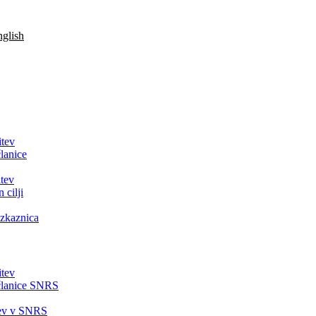
glish
itev
lanice
tev
 cilji
zkaznica
itev
članice SNRS
tev v SNRS