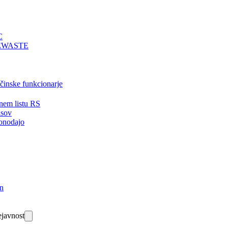
C
EWASTE
bčinske funkcionarje
nem listu RS
isov
onodajo
in
javnost