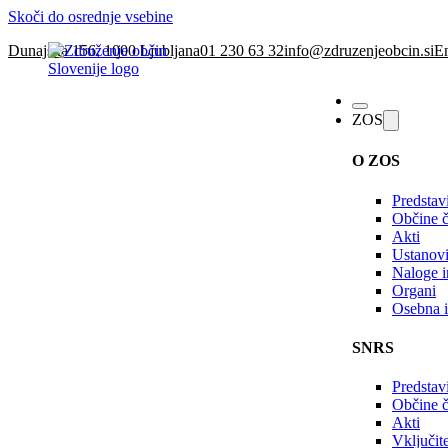
Skoči do osrednje vsebine
Dunajska 156, 1000 Ljubljana
01 230 63 32
info@zdruzenjeobcin.si
En
ZOS
O ZOS
Predstav
Občine č
Akti
Ustanovi
Naloge in
Organi
Osebna i
SNRS
Predstav
Občine 
Akti
Vključi