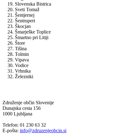
Slovenska Bistrica
Sveti Tomaž
Šentjernej
Šentrupert
Škocjan
Šmarješke Toplice
Šmartno pri Litiji
Štore
Tišina
Tolmin
Vipava
Vodice
Vrhnika
Železniki
Združenje občin Slovenije
Dunajska cesta 156
1000 Ljubljana
Telefon: 01 230 63 32
E-pošta:
info@zdruzenjeobcin.si