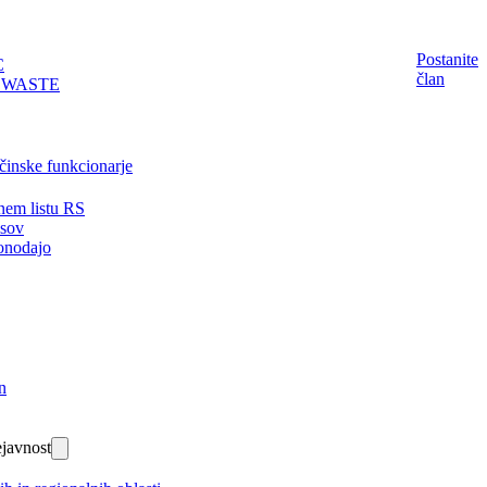
Postanite
C
član
EWASTE
činske funkcionarje
nem listu RS
isov
onodajo
n
javnost