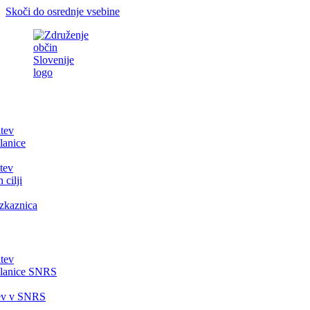
Skoči do osrednje vsebine
itev
lanice
tev
 cilji
zkaznica
itev
članice SNRS
tev v SNRS