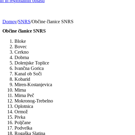
h in regionalnih oblasti
Domov
/
SNRS
/
Občine članice SNRS
Občine članice SNRS
Bloke
Bovec
Cerkno
Dobrna
Dolenjske Toplice
Ivančna Gorica
Kanal ob Soči
Kobarid
Miren-Kostanjevica
Mirna
Mirna Peč
Mokronog-Trebelno
Oplotnica
Ormož
Pivka
Poljčane
Podvelka
Rogaška Slatina