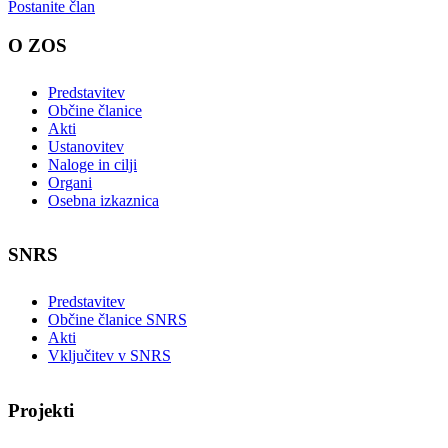
Postanite član
O ZOS
Predstavitev
Občine članice
Akti
Ustanovitev
Naloge in cilji
Organi
Osebna izkaznica
SNRS
Predstavitev
Občine članice SNRS
Akti
Vključitev v SNRS
Projekti