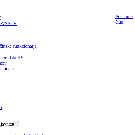
Postanite
C
član
EWASTE
činske funkcionarje
nem listu RS
isov
onodajo
n
javnost