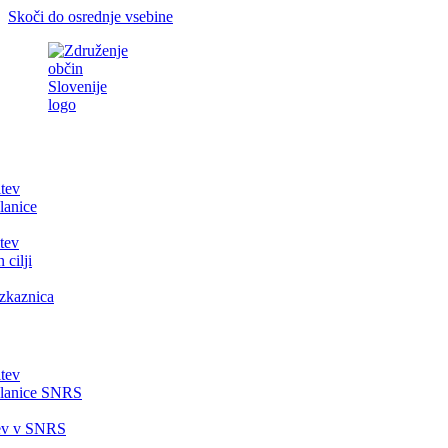
Skoči do osrednje vsebine
itev
lanice
tev
 cilji
zkaznica
itev
članice SNRS
tev v SNRS