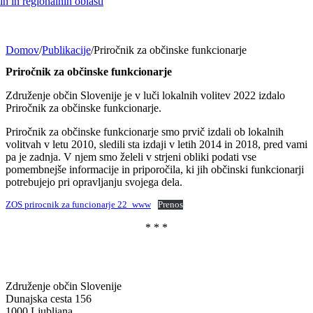
h in regionalnih oblasti
Domov
/
Publikacije
/
Priročnik za občinske funkcionarje
Priročnik za občinske funkcionarje
Združenje občin Slovenije je v luči lokalnih volitev 2022 izdalo
Priročnik za občinske funkcionarje.
Priročnik za občinske funkcionarje smo prvič izdali ob lokalnih
volitvah v letu 2010, sledili sta izdaji v letih 2014 in 2018, pred vami
pa je zadnja. V njem smo želeli v strjeni obliki podati vse
pomembnejše informacije in priporočila, ki jih občinski funkcionarji
potrebujejo pri opravljanju svojega dela.
ZOS prirocnik za funcionarje 22_www
Prenos
* * *
Združenje občin Slovenije
Dunajska cesta 156
1000 Ljubljana