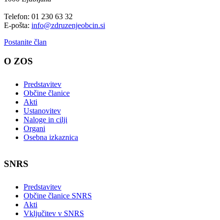
Telefon: 01 230 63 32
E-pošta:
info@zdruzenjeobcin.si
Postanite član
O ZOS
Predstavitev
Občine članice
Akti
Ustanovitev
Naloge in cilji
Organi
Osebna izkaznica
SNRS
Predstavitev
Občine članice SNRS
Akti
Vključitev v SNRS