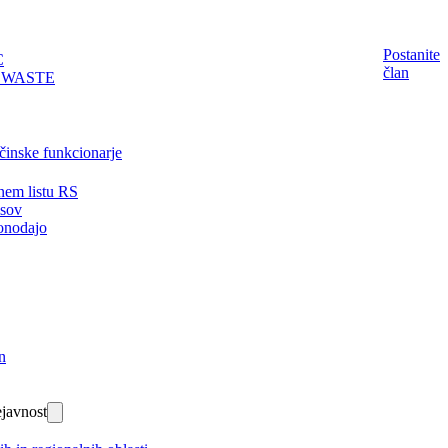
Postanite
C
član
EWASTE
činske funkcionarje
nem listu RS
isov
onodajo
n
javnost