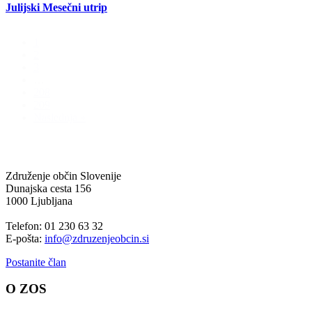
Julijski Mesečni utrip
1
2
3
…
208
209
Naslednja »
Združenje občin Slovenije
Dunajska cesta 156
1000 Ljubljana
Telefon: 01 230 63 32
E-pošta:
info@zdruzenjeobcin.si
Postanite član
O ZOS