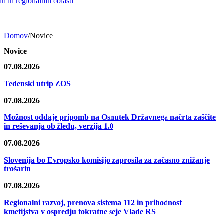
h in regionalnih oblasti
Domov
/
Novice
Novice
07.08.2026
Tedenski utrip ZOS
07.08.2026
Možnost oddaje pripomb na Osnutek Državnega načrta zaščite
in reševanja ob žledu, verzija 1.0
07.08.2026
Slovenija bo Evropsko komisijo zaprosila za začasno znižanje
trošarin
07.08.2026
Regionalni razvoj, prenova sistema 112 in prihodnost
kmetijstva v ospredju tokratne seje Vlade RS