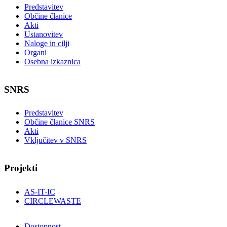
Predstavitev
Občine članice
Akti
Ustanovitev
Naloge in cilji
Organi
Osebna izkaznica
SNRS
Predstavitev
Občine članice SNRS
Akti
Vključitev v SNRS
Projekti
AS-IT-IC
CIRCLEWASTE
Dostopnost