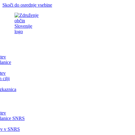
Skoči do osrednje vsebine
itev
lanice
tev
 cilji
zkaznica
itev
članice SNRS
tev v SNRS