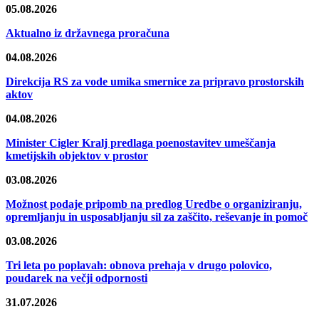
05.08.2026
Aktualno iz državnega proračuna
04.08.2026
Direkcija RS za vode umika smernice za pripravo prostorskih
aktov
04.08.2026
Minister Cigler Kralj predlaga poenostavitev umeščanja
kmetijskih objektov v prostor
03.08.2026
Možnost podaje pripomb na predlog Uredbe o organiziranju,
opremljanju in usposabljanju sil za zaščito, reševanje in pomoč
03.08.2026
Tri leta po poplavah: obnova prehaja v drugo polovico,
poudarek na večji odpornosti
31.07.2026