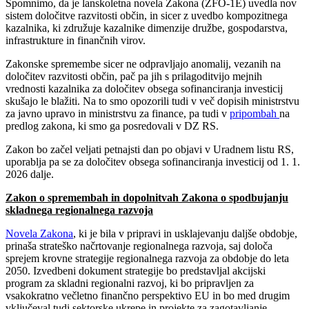
Spomnimo, da je lanskoletna novela Zakona (ZFO-1E) uvedla nov
sistem določitve razvitosti občin, in sicer z uvedbo kompozitnega
kazalnika, ki združuje kazalnike dimenzije družbe, gospodarstva,
infrastrukture in finančnih virov.
Zakonske spremembe sicer ne odpravljajo anomalij, vezanih na
določitev razvitosti občin, pač pa jih s prilagoditvijo mejnih
vrednosti kazalnika za določitev obsega sofinanciranja investicij
skušajo le blažiti. Na to smo opozorili tudi v več dopisih ministrstvu
za javno upravo in ministrstvu za finance, pa tudi v
pripombah
na
predlog zakona, ki smo ga posredovali v DZ RS.
Zakon bo začel veljati petnajsti dan po objavi v Uradnem listu RS,
uporablja pa se za določitev obsega sofinanciranja investicij od 1. 1.
2026 dalje.
Zakon o spremembah in dopolnitvah Zakona o spodbujanju
skladnega regionalnega razvoja
Novela Zakona
, ki je bila v pripravi in usklajevanju daljše obdobje,
prinaša strateško načrtovanje regionalnega razvoja, saj določa
sprejem krovne strategije regionalnega razvoja za obdobje do leta
2050. Izvedbeni dokument strategije bo predstavljal akcijski
program za skladni regionalni razvoj, ki bo pripravljen za
vsakokratno večletno finančno perspektivo EU in bo med drugim
vključeval tudi sektorske ukrepe in projekte za zagotavljanje