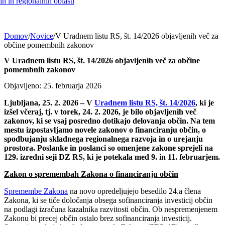
h in regionalnih oblasti
Domov
/
Novice
/
V Uradnem listu RS, št. 14/2026 objavljenih več za
občine pomembnih zakonov
V Uradnem listu RS, št. 14/2026 objavljenih več za občine
pomembnih zakonov
Objavljeno: 25. februarja 2026
Ljubljana, 25. 2. 2026 – V
Uradnem listu RS, št. 14/2026
, ki je
izšel včeraj, tj. v torek, 24. 2. 2026, je bilo objavljenih več
zakonov, ki se vsaj posredno dotikajo delovanja občin. Na tem
mestu izpostavljamo novele zakonov o financiranju občin, o
spodbujanju skladnega regionalnega razvoja in o urejanju
prostora. Poslanke in poslanci so omenjene zakone sprejeli na
129. izredni seji DZ RS, ki je potekala med 9. in 11. februarjem.
Zakon o spremembah Zakona o financiranju občin
Spremembe Zakona
na novo opredeljujejo besedilo 24.a člena
Zakona, ki se tiče določanja obsega sofinanciranja investicij občin
na podlagi izračuna kazalnika razvitosti občin. Ob nespremenjenem
Zakonu bi precej občin ostalo brez sofinanciranja investicij.