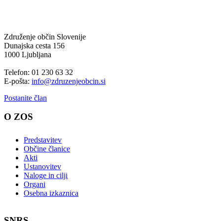
Združenje občin Slovenije
Dunajska cesta 156
1000 Ljubljana
Telefon: 01 230 63 32
E-pošta:
info@zdruzenjeobcin.si
Postanite član
O ZOS
Predstavitev
Občine članice
Akti
Ustanovitev
Naloge in cilji
Organi
Osebna izkaznica
SNRS