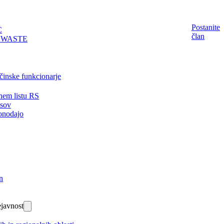
Postanite
C
član
EWASTE
činske funkcionarje
nem listu RS
isov
onodajo
n
javnost