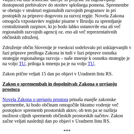
dostopnosti prebivalcev do storitev splošnega pomena. Spremembe
se obetajo v strukturi regionalnih razvojnih programov in pri
postopkih za pripravo dogovora za razvoj regije. Novela Zakona
omogoča vzpostavitev regijske pisarne v Bruslju za spremljanje
centraliziranih razpisov, ki jo bodo lahko ustanovile ena ali več
regionalnih razvojnih agencij oz. eno ali več reprezentativnih
občinskih združenj.
Združenje občin Slovenije je vseskozi sodelovalo pri usklajevanjih v
fazi priprave predloga Zakona in tudi v fazi priprave osnutka
strategije regionalnega razvoja – naše mnenje k osnutku strategije je
na voljo
TU
, priloga k mnenju pa je na voljo
TU
.
Zakon prične veljati 15 dan po objavi v Uradnem listu RS.
Zakon o spremembah in dopolnitvah Zakona o urejanju
prostora
Novela Zakona o urejanju prostora
prinaša manjše zakonske
spremembe, ki bodo občinam omogočile hkratno vodenje več
postopkov sprememb prostorskih aktov, ob tem pa se razširja
možnost ciljnih sprememb občinskih prostorskih načrtov. Zakon
začne veljati naslednji dan po objavi v Uradnem listu RS.
***