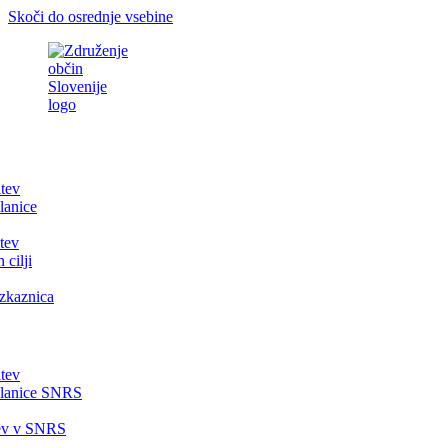
Skoči do osrednje vsebine
itev
lanice
tev
 cilji
zkaznica
itev
članice SNRS
tev v SNRS