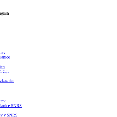
glish
itev
lanice
tev
 cilji
zkaznica
itev
članice SNRS
tev v SNRS