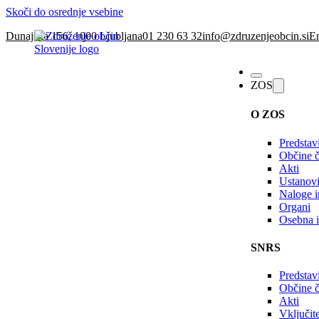
Skoči do osrednje vsebine
Dunajska 156, 1000 Ljubljana
01 230 63 32
info@zdruzenjeobcin.si
En
ZOS
O ZOS
Predstav
Občine č
Akti
Ustanovi
Naloge in
Organi
Osebna i
SNRS
Predstav
Občine 
Akti
Vključi