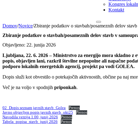
Kongres lokalni
Kontakt
Domov
/
Novice
/
Zbiranje podatkov o stavbah/posameznih delov stavb
Zbiranje podatkov o stavbah/posameznih delov stavb v samoupra
Objavljeno: 22. junija 2026
Ljubljana, 22. 6. 2026 – Ministrstvo za energijo mora skladno z evr
popis, objavljen lani, razkril številne nepopolne ali napačne pod
podporo lokalnih energetskih agencij, projekt pa vodi GOLEA.
Dopis služi kot obvestilo o potekajočih aktivnostih, občine pa naj m
Več je na voljo v spodnjih
priponkah
.
02_Dopis seznam javnih stavb_Golea
Prenos
Javno objavljen popis javnih stavb_okt25
Prenos
Navodila verzija 1.00, junij 2026
Prenos
Tabela_popisa_stavb_junij 2026
Prenos