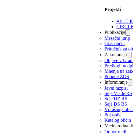
Projekti
AS-IT-I
CIRCL
Publikacije
Mesečni utrip
Glas občin
Priročnik za o
Zakonodaja
Objave v Urad
Predlogi predp
Mnenja na zak
Pobude ZOS
Informiranje
Javni razpisi
Seje Vlade RS
Seje DZ RS
Seje DS RS
Vprašanja obč
Pojasnila
Katalog občin
Mednarodna de
Odbor regij