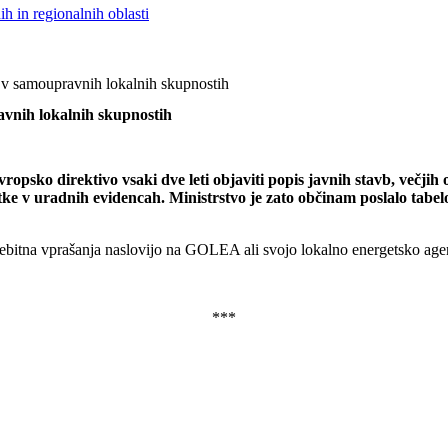
h in regionalnih oblasti
 v samoupravnih lokalnih skupnostih
vnih lokalnih skupnostih
opsko direktivo vsaki dve leti objaviti popis javnih stavb, večjih od
atke v uradnih evidencah. Ministrstvo je zato občinam poslalo tabelo
orebitna vprašanja naslovijo na GOLEA ali svojo lokalno energetsko age
***