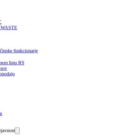
C
EWASTE
bčinske funkcionarje
nem listu RS
isov
onodajo
in
javnost