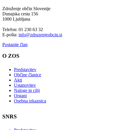
Združenje občin Slovenije
Dunajska cesta 156
1000 Ljubljana
Telefon: 01 230 63 32
E-pošta:
info@zdruzenjeobcin.si
Postanite član
O ZOS
Predstavitev
Občine članice
Akti
Ustanovitev
Naloge in cilji
Organi
Osebna izkaznica
SNRS