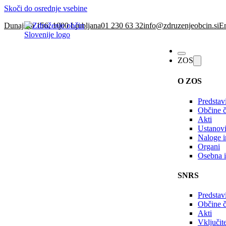
Skoči do osrednje vsebine
Dunajska 156, 1000 Ljubljana
01 230 63 32
info@zdruzenjeobcin.si
En
ZOS
O ZOS
Predstav
Občine č
Akti
Ustanovi
Naloge in
Organi
Osebna i
SNRS
Predstav
Občine 
Akti
Vključi