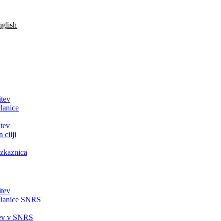
glish
itev
lanice
tev
 cilji
zkaznica
itev
članice SNRS
tev v SNRS