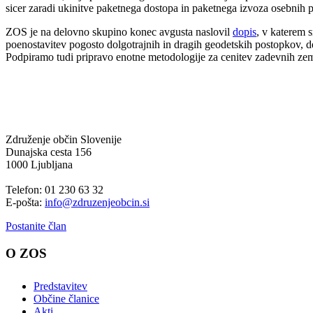
sicer zaradi ukinitve paketnega dostopa in paketnega izvoza osebnih p
ZOS je na delovno skupino konec avgusta naslovil
dopis
, v katerem 
poenostavitev pogosto dolgotrajnih in dragih geodetskih postopkov, de
Podpiramo tudi pripravo enotne metodologije za cenitev zadevnih zem
Združenje občin Slovenije
Dunajska cesta 156
1000 Ljubljana
Telefon: 01 230 63 32
E-pošta:
info@zdruzenjeobcin.si
Postanite član
O ZOS
Predstavitev
Občine članice
Akti