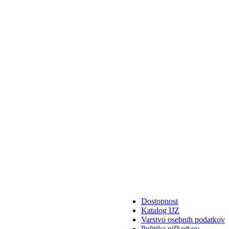
Dostopnost
Katalog IJZ
Varstvo osebnih podatkov
Politika piškotkov