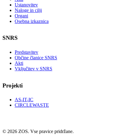
Ustanovitev
Naloge in cilji
Organi
Osebna izkaznica
SNRS
Predstavitev
Občine članice SNRS
Akti
Vključitev v SNRS
Projekti
AS-IT-IC
CIRCLEWASTE
© 2026 ZOS. Vse pravice pridržane.