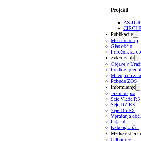
Projekti
AS-IT-I
CIRCL
Publikacije
Mesečni utrip
Glas občin
Priročnik za o
Zakonodaja
Objave v Urad
Predlogi predp
Mnenja na zak
Pobude ZOS
Informiranje
Javni razpisi
Seje Vlade RS
Seje DZ RS
Seje DS RS
Vprašanja obč
Pojasnila
Katalog občin
Mednarodna de
Odbor regij