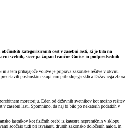
bčinskih kategoriziranih cest v zasebni lasti, ki je bila na
avni svetnik, sicer pa župan Ivančne Gorice in podpredsednik
in s tem prihajajoče volitve je priprava zakonske rešitve v okviru
nju predstavili poslanskim skupinam prihodnjega sklica Državnega zbora
 v morebitnem moratoriju. Eden od državnih svetnikov kot možno rešitev
st v zasebni lasti. Spomnimo, da naj bi bilo po nekaterih podatkih v
sko lastnikov kot fizičnih oseb) iz katastra nepremičnin v sklopu
ami soočajo tudi pri izvajanju drugih zakonsko določenih nalog, in