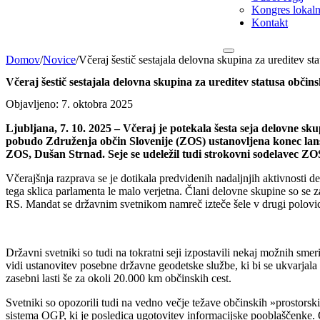
Kongres lokalni
Kontakt
Domov
/
Novice
/
Včeraj šestič sestajala delovna skupina za ureditev sta
Včeraj šestič sestajala delovna skupina za ureditev statusa občinsk
Objavljeno: 7. oktobra 2025
Ljubljana, 7. 10. 2025 – Včeraj je potekala šesta seja delovne sku
pobudo Združenja občin Slovenije (ZOS) ustanovljena konec lans
ZOS, Dušan Strnad. Seje se udeležil tudi strokovni sodelavec ZO
Včerajšnja razprava se je dotikala predvidenih nadaljnjih aktivnosti 
tega sklica parlamenta le malo verjetna. Člani delovne skupine so se z
RS. Mandat se državnim svetnikom namreč izteče šele v drugi polovic
Državni svetniki so tudi na tokratni seji izpostavili nekaj možnih sm
vidi ustanovitev posebne državne geodetske službe, ki bi se ukvarjala 
zasebni lasti še za okoli 20.000 km občinskih cest.
Svetniki so opozorili tudi na vedno večje težave občinskih »prostorsk
sistema OGP, ki je posledica ugotovitev informacijske pooblaščenke. 