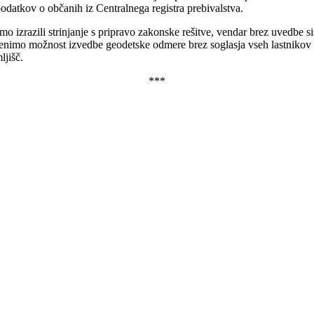
odatkov o občanih iz Centralnega registra prebivalstva.
smo izrazili strinjanje s pripravo zakonske rešitve, vendar brez uvedbe
nimo možnost izvedbe geodetske odmere brez soglasja vseh lastnikov za 
ljišč.
***