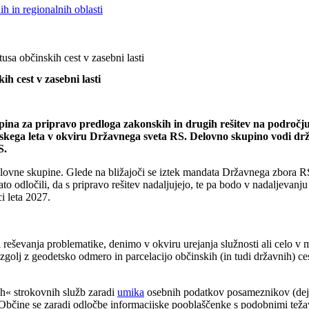
h in regionalnih oblasti
tusa občinskih cest v zasebni lasti
ih cest v zasebni lasti
pina za pripravo predloga zakonskih in drugih rešitev na področju o
kega leta v okviru Državnega sveta RS. Delovno skupino vodi drž
S.
delovne skupine. Glede na bližajoči se iztek mandata Državnega zbora RS 
ato odločili, da s pripravo rešitev nadaljujejo, te pa bodo v nadaljeva
i leta 2027.
eri reševanja problematike, denimo v okviru urejanja služnosti ali celo
zgolj z geodetsko odmero in parcelacijo občinskih (in tudi državnih) ce
ih« strokovnih služb zaradi
umika
osebnih podatkov posameznikov (dejan
Občine se zaradi odločbe informacijske pooblaščenke s podobnimi težav