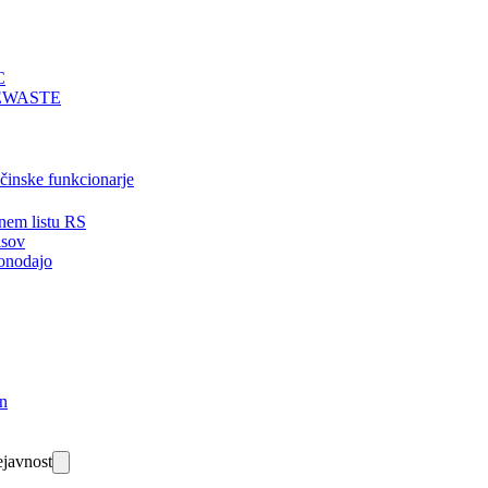
C
EWASTE
bčinske funkcionarje
nem listu RS
isov
onodajo
in
javnost