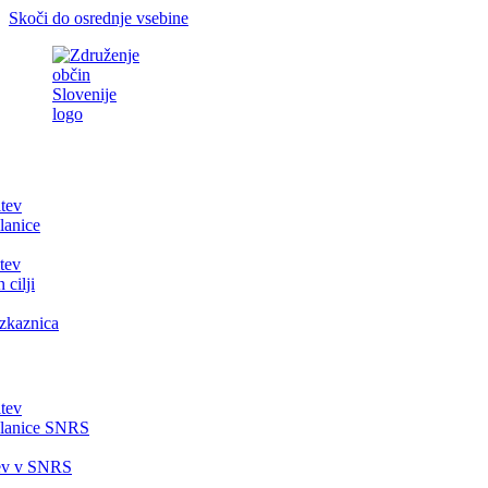
Skoči do osrednje vsebine
itev
lanice
tev
 cilji
zkaznica
itev
članice SNRS
tev v SNRS