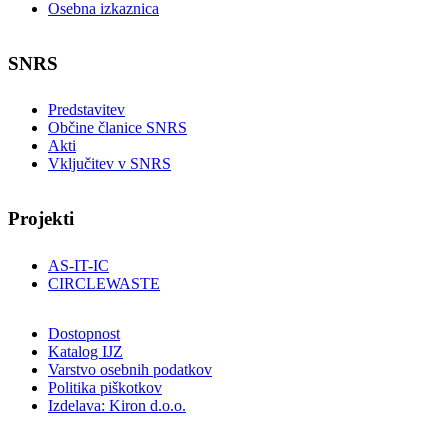
Osebna izkaznica
SNRS
Predstavitev
Občine članice SNRS
Akti
Vključitev v SNRS
Projekti
AS-IT-IC
CIRCLEWASTE
Dostopnost
Katalog IJZ
Varstvo osebnih podatkov
Politika piškotkov
Izdelava: Kiron d.o.o.