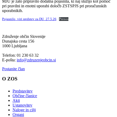
MJU je zato pripravilo dodatna pojasnila, ki naj služijo kot pomoč
pri pravilni in enotni uporabi določb ZSTSPJS pri proračunskih
uporabnikih.
Pojasnilo_viri sredstev za DU_27.5.26
Prenos
Združenje občin Slovenije
Dunajska cesta 156
1000 Ljubljana
Telefon: 01 230 63 32
E-pošta:
info@zdruzenjeobcin.si
Postanite član
O ZOS
Predstavitev
Občine članice
Akti
Ustanovitev
Naloge in cilji
Organi