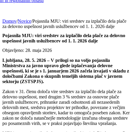
h in regionalnih oblasti
Domov
/
Novice
/
Pojasnila MJU: viri sredstev za izplačilo dela plače
za delovno uspešnost javnih uslužbencev od 1. 1. 2026 dalje
Pojasnila MJU: viri sredstev za izplačilo dela plače za delovno
uspešnost javnih uslužbencev od 1. 1. 2026 dalje
Objavljeno: 28. maja 2026
Ljubljana, 28. 5. 2026 – V prilogi so na voljo pojasnila
Ministrstva za javno upravo glede izplačevanja delovne
uspešnosti, ki se je s 1. januarjem 2026 začela izvajati v skladu z
določbami Zakona o skupnih temeljih sistema plač v javnem
sektorju (ZSTSPJS).
Zakon v 31. členu določa vire sredstev za izplačilo dela plače za
delovno uspešnost, med drugim 3 % sredstev za osnovne plače
javnih uslužbencev, prihranke zaradi odsotnosti ali nezasedenih
delovnih mest, sredstva projektov ter prihodke, povezane z večjim
obsegom opravljenih storitev, kadar to omogoča poseben zakon. Ker
zakon ne določa natančnejše metodologije izračuna obsega sredstev
po posameznih virih, se v praksi pojavljajo številna vprašanja.