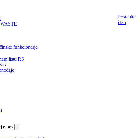
Postanite
C
član
EWASTE
činske funkcionarje
nem listu RS
isov
onodajo
n
javnost