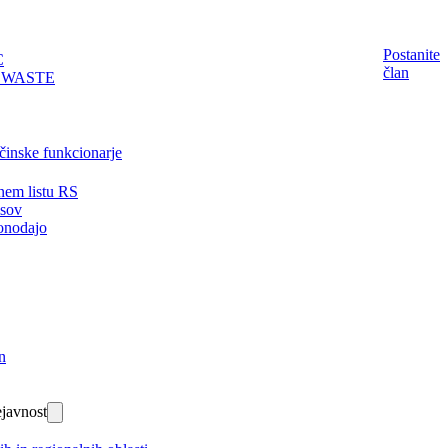
Postanite
C
član
EWASTE
činske funkcionarje
nem listu RS
isov
onodajo
n
javnost