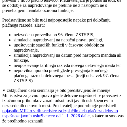
prevesti v novo plačno lestvico. Predavateljica je poudarila tudi, da
se obdobje za napredovanje ne prekine ne z nastopom ne s
prenehanjem mandata oziroma funkcije.
Predstavljene so bile tudi najpogostejše napake pri določanju
plačnega razreda, zlasti:
neizvedena prevedba po 96. členu ZSTSPJS,
simulacija napredovanj na napačni pravni podlagi,
upoštevanje starejših funkcij v časovno obdobje za
napredovanje,
simulacija napredovanj na datum pred nastopom mandata ali
funkcije,
neupoštevanje tarifnega razreda novega delovnega mesta ter
nepravilna uporaba pravil glede preseganja končnega
plačnega razreda delovnega mesta (tretji odstavek 97. člena
ZSTSPJS).
V zaključnem delu seminarja je bilo predstavljeno še mnenje
Ministrstva za javno upravo glede delovne uspešnosti v povezavi z
izračunom prihrankov zaradi odsotnosti javnih uslužbencev in
nezasedenih delovnih mest. Predavatelj je podrobneje predstavil
pojasnilo MJU o virih sredstev za izplačilo dela plače za delovno
uspešnost javnih uslužbencev od 1. 1. 2026 dalje
, s katerim smo vas
že predhodno seznanili.