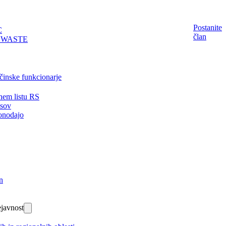
Postanite
C
član
EWASTE
činske funkcionarje
nem listu RS
isov
onodajo
n
javnost