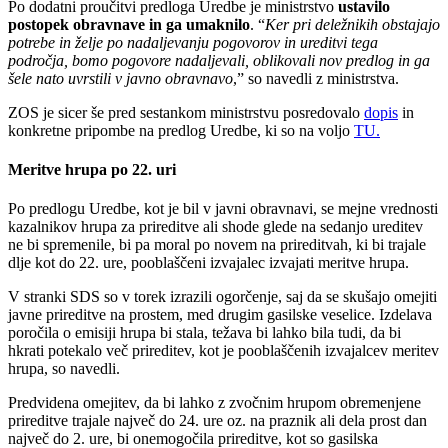
Po dodatni proučitvi predloga Uredbe je ministrstvo
ustavilo
postopek obravnave in ga umaknilo
. “
Ker pri deležnikih obstajajo
potrebe in želje po nadaljevanju pogovorov in ureditvi tega
področja, bomo pogovore nadaljevali, oblikovali nov predlog in ga
šele nato uvrstili v javno obravnavo
,” so navedli z ministrstva.
ZOS je sicer še pred sestankom ministrstvu posredovalo
dopis
in
konkretne pripombe na predlog Uredbe, ki so na voljo
TU.
Meritve hrupa po 22. uri
Po predlogu Uredbe, kot je bil v javni obravnavi, se mejne vrednosti
kazalnikov hrupa za prireditve ali shode glede na sedanjo ureditev
ne bi spremenile, bi pa moral po novem na prireditvah, ki bi trajale
dlje kot do 22. ure, pooblaščeni izvajalec izvajati meritve hrupa.
V stranki SDS so v torek izrazili ogorčenje, saj da se skušajo omejiti
javne prireditve na prostem, med drugim gasilske veselice. Izdelava
poročila o emisiji hrupa bi stala, težava bi lahko bila tudi, da bi
hkrati potekalo več prireditev, kot je pooblaščenih izvajalcev meritev
hrupa, so navedli.
Predvidena omejitev, da bi lahko z zvočnim hrupom obremenjene
prireditve trajale največ do 24. ure oz. na praznik ali dela prost dan
največ do 2. ure, bi onemogočila prireditve, kot so gasilska