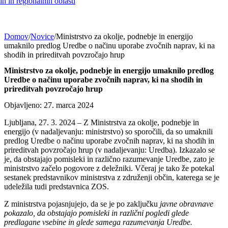
h in regionalnih oblasti
Domov
/
Novice
/
Ministrstvo za okolje, podnebje in energijo
umaknilo predlog Uredbe o načinu uporabe zvočnih naprav, ki na
shodih in prireditvah povzročajo hrup
Ministrstvo za okolje, podnebje in energijo umaknilo predlog
Uredbe o načinu uporabe zvočnih naprav, ki na shodih in
prireditvah povzročajo hrup
Objavljeno: 27. marca 2024
Ljubljana, 27. 3. 2024 – Z Ministrstva za okolje, podnebje in
energijo (v nadaljevanju: ministrstvo) so sporočili, da so umaknili
predlog Uredbe o načinu uporabe zvočnih naprav, ki na shodih in
prireditvah povzročajo hrup (v nadaljevanju: Uredba). Izkazalo se
je, da obstajajo pomisleki in različno razumevanje Uredbe, zato je
ministrstvo začelo pogovore z deležniki. Včeraj je tako že potekal
sestanek predstavnikov ministrstva z združenji občin, katerega se je
udeležila tudi predstavnica ZOS.
Z ministrstva pojasnjujejo, da se je po zaključku
javne obravnave
pokazalo, da obstajajo pomisleki in različni pogledi glede
predlagane vsebine in glede samega razumevanja Uredbe.