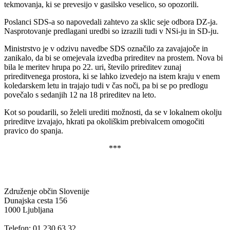
tekmovanja, ki se prevesijo v gasilsko veselico, so opozorili.
Poslanci SDS-a so napovedali zahtevo za sklic seje odbora DZ-ja.
Nasprotovanje predlagani uredbi so izrazili tudi v NSi-ju in SD-ju.
Ministrstvo je v odzivu navedbe SDS označilo za zavajajoče in
zanikalo, da bi se omejevala izvedba prireditev na prostem. Nova bi
bila le meritev hrupa po 22. uri, število prireditev zunaj
prireditvenega prostora, ki se lahko izvedejo na istem kraju v enem
koledarskem letu in trajajo tudi v čas noči, pa bi se po predlogu
povečalo s sedanjih 12 na 18 prireditev na leto.
Kot so poudarili, so želeli urediti možnosti, da se v lokalnem okolju
prireditve izvajajo, hkrati pa okoliškim prebivalcem omogočiti
pravico do spanja.
***
Združenje občin Slovenije
Dunajska cesta 156
1000 Ljubljana
Telefon: 01 230 63 32