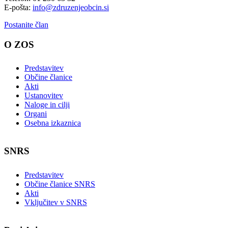
E-pošta:
info@zdruzenjeobcin.si
Postanite član
O ZOS
Predstavitev
Občine članice
Akti
Ustanovitev
Naloge in cilji
Organi
Osebna izkaznica
SNRS
Predstavitev
Občine članice SNRS
Akti
Vključitev v SNRS