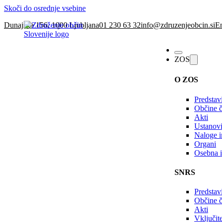
Skoči do osrednje vsebine
Dunajska 156, 1000 Ljubljana
01 230 63 32
info@zdruzenjeobcin.si
En
ZOS
O ZOS
Predstav
Občine č
Akti
Ustanovi
Naloge in
Organi
Osebna i
SNRS
Predstav
Občine 
Akti
Vključi