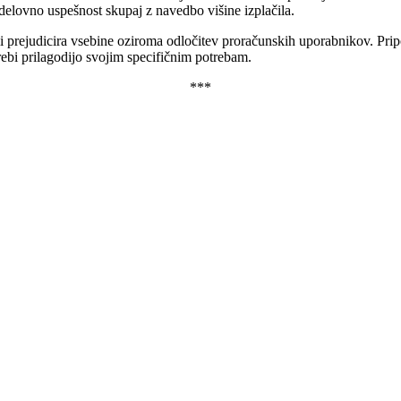
 delovno uspešnost skupaj z navedbo višine izplačila.
prejudicira vsebine oziroma odločitev proračunskih uporabnikov. Pripo
trebi prilagodijo svojim specifičnim potrebam.
***