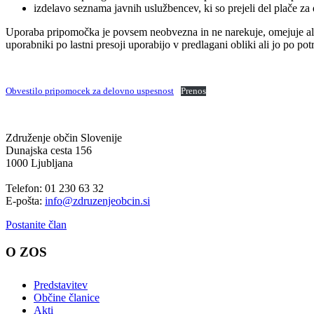
izdelavo seznama javnih uslužbencev, ki so prejeli del plače za
Uporaba pripomočka je povsem neobvezna in ne narekuje, omejuje ali 
uporabniki po lastni presoji uporabijo v predlagani obliki ali jo po po
Obvestilo pripomocek za delovno uspesnost
Prenos
Združenje občin Slovenije
Dunajska cesta 156
1000 Ljubljana
Telefon: 01 230 63 32
E-pošta:
info@zdruzenjeobcin.si
Postanite član
O ZOS
Predstavitev
Občine članice
Akti