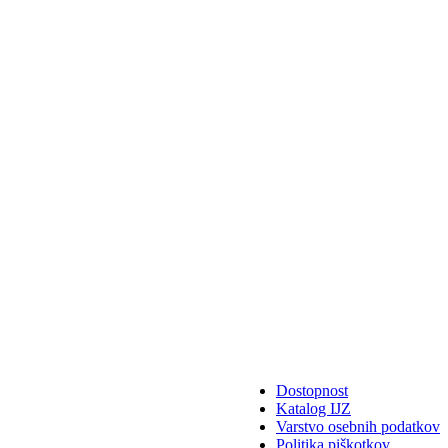
Dostopnost
Katalog IJZ
Varstvo osebnih podatkov
Politika piškotkov