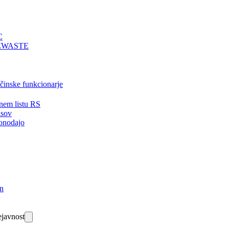
C
EWASTE
bčinske funkcionarje
nem listu RS
isov
onodajo
in
javnost