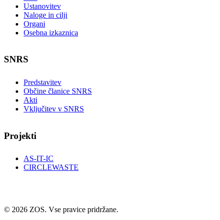
Ustanovitev
Naloge in cilji
Organi
Osebna izkaznica
SNRS
Predstavitev
Občine članice SNRS
Akti
Vključitev v SNRS
Projekti
AS-IT-IC
CIRCLEWASTE
© 2026 ZOS. Vse pravice pridržane.