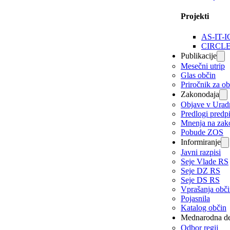
Projekti
AS-IT-I
CIRCL
Publikacije
Mesečni utrip
Glas občin
Priročnik za o
Zakonodaja
Objave v Urad
Predlogi predp
Mnenja na zak
Pobude ZOS
Informiranje
Javni razpisi
Seje Vlade RS
Seje DZ RS
Seje DS RS
Vprašanja obč
Pojasnila
Katalog občin
Mednarodna de
Odbor regij