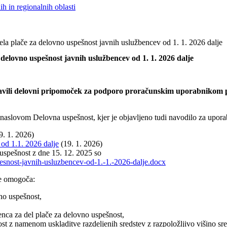
h in regionalnih oblasti
la plače za delovno uspešnost javnih uslužbencev od 1. 1. 2026 dalje
delovno uspešnost javnih uslužbencev od 1. 1. 2026 dalje
avili delovni pripomoček za podporo proračunskim uporabnikom pri 
 naslovom Delovna uspešnost, kjer je objavljeno tudi navodilo za upor
9. 1. 2026)
od 1.1. 2026 dalje
(19. 1. 2026)
 uspešnost z dne 15. 12. 2025 so
esnost-javnih-usluzbencev-od-1.-1.-2026-dalje.docx
je omogoča:
no uspešnost,
nca za del plače za delovno uspešnost,
st z namenom uskladitve razdeljenih sredstev z razpoložljivo višino sr