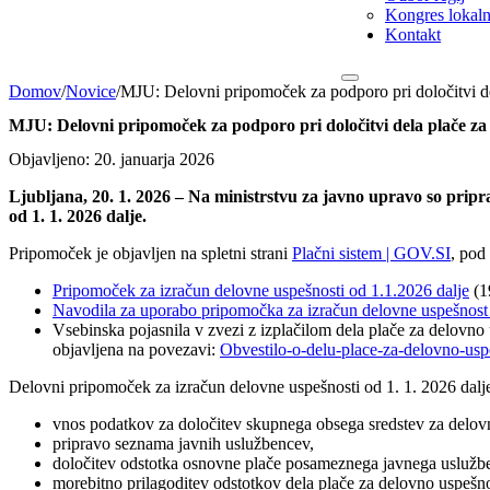
Kongres lokalni
Kontakt
Domov
/
Novice
/
MJU: Delovni pripomoček za podporo pri določitvi de
MJU: Delovni pripomoček za podporo pri določitvi dela plače za 
Objavljeno: 20. januarja 2026
Ljubljana, 20. 1. 2026 – Na ministrstvu za javno upravo so pripr
od 1. 1. 2026 dalje.
Pripomoček je objavljen na spletni strani
Plačni sistem | GOV.SI
, pod
Pripomoček za izračun delovne uspešnosti od 1.1.2026 dalje
(1
Navodila za uporabo pripomočka za izračun delovne uspešnost 
Vsebinska pojasnila v zvezi z izplačilom dela plače za delovno
objavljena na povezavi:
Obvestilo-o-delu-place-za-delovno-usp
Delovni pripomoček za izračun delovne uspešnosti od 1. 1. 2026 dal
vnos podatkov za določitev skupnega obsega sredstev za delov
pripravo seznama javnih uslužbencev,
določitev odstotka osnovne plače posameznega javnega uslužbe
morebitno prilagoditev odstotkov dela plače za delovno uspešno