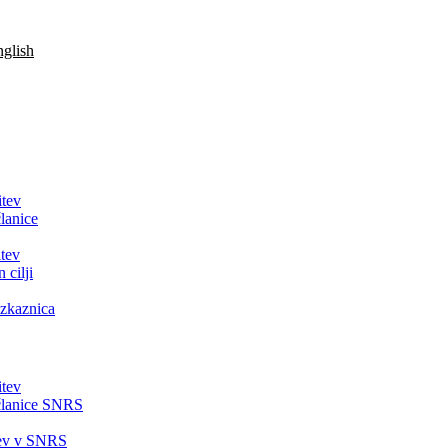
glish
itev
lanice
tev
 cilji
zkaznica
itev
članice SNRS
tev v SNRS