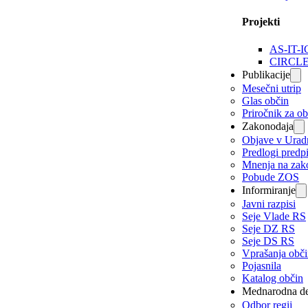
Projekti
AS-IT-I
CIRCL
Publikacije
Mesečni utrip
Glas občin
Priročnik za o
Zakonodaja
Objave v Urad
Predlogi predp
Mnenja na zak
Pobude ZOS
Informiranje
Javni razpisi
Seje Vlade RS
Seje DZ RS
Seje DS RS
Vprašanja obč
Pojasnila
Katalog občin
Mednarodna de
Odbor regij