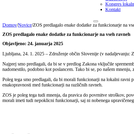
Kongres lokalni
Kontakt
Domov
/
Novice
/
ZOS predlagalo enake dodatke za funkcionarje na v
ZOS predlagalo enake dodatke za funkcionarje na vseh ravneh
Objavljeno: 24. januarja 2025
Ljubljana, 24. 1. 2025 – Združenje občin Slovenije (v nadaljevanju: 
Najprej smo predlagali, da bi se v predlog Zakona vključile sprememb
nadomestilo, podobno kot poslancem. Tako bi se, po našem mnenju, za
Poleg tega smo predlagali, da bi morali funkcionarji na lokalni ravni p
enakopravnosti med funkcionarji na različnih ravneh.
ZOS je poleg tega tudi mnenja, da pravica do povrnitve stroškov, pov
morali imeti tudi nepoklicni funkcionarji, saj ni nobenega upravičeneg