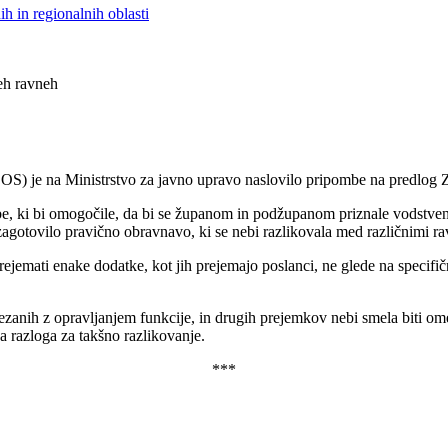
h in regionalnih oblasti
seh ravneh
ZOS) je na Ministrstvo za javno upravo naslovilo pripombe na predlog 
e, ki bi omogočile, da bi se županom in podžupanom priznale vodstvene
gotovilo pravično obravnavo, ki se nebi razlikovala med različnimi ra
rejemati enake dodatke, kot jih prejemajo poslanci, ne glede na specifič
ezanih z opravljanjem funkcije, in drugih prejemkov nebi smela biti o
a razloga za takšno razlikovanje.
***