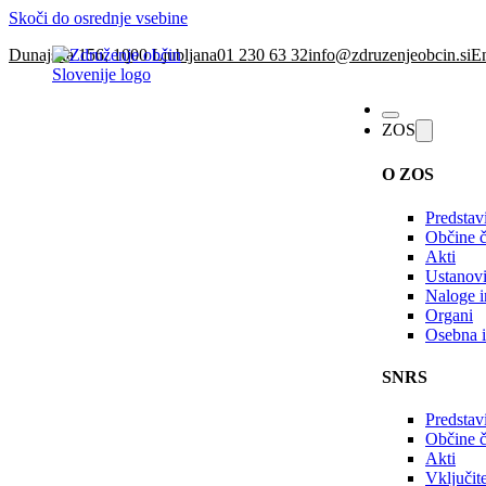
Skoči do osrednje vsebine
Dunajska 156, 1000 Ljubljana
01 230 63 32
info@zdruzenjeobcin.si
En
ZOS
O ZOS
Predstav
Občine č
Akti
Ustanovi
Naloge in
Organi
Osebna i
SNRS
Predstav
Občine 
Akti
Vključi