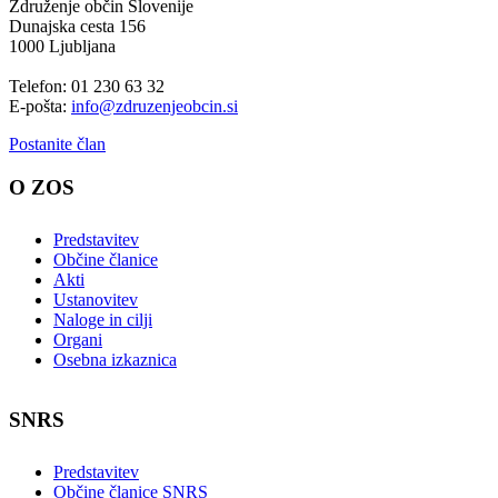
Združenje občin Slovenije
Dunajska cesta 156
1000 Ljubljana
Telefon: 01 230 63 32
E-pošta:
info@zdruzenjeobcin.si
Postanite član
O ZOS
Predstavitev
Občine članice
Akti
Ustanovitev
Naloge in cilji
Organi
Osebna izkaznica
SNRS
Predstavitev
Občine članice SNRS