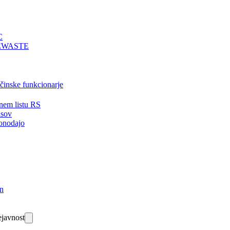
C
EWASTE
bčinske funkcionarje
nem listu RS
isov
onodajo
in
javnost