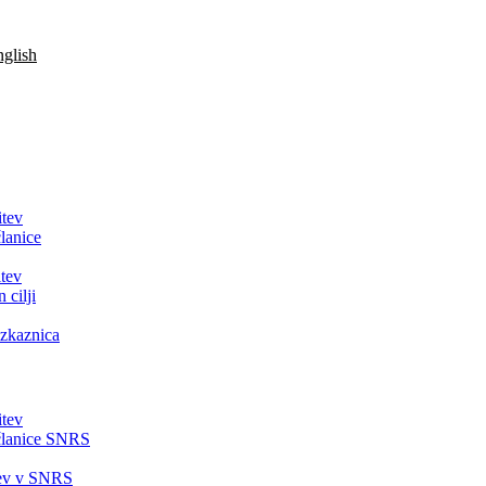
glish
itev
lanice
tev
 cilji
zkaznica
itev
članice SNRS
tev v SNRS