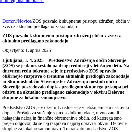
h in regionalnih oblasti
Domov
/
Novice
/
ZOS pozvalo k skupnemu pristopu združenj občin v
zvezi z aktualno predlagano zakonodajo
ZOS pozvalo k skupnemu pristopu združenj občin v zvezi z
aktualno predlagano zakonodajo
Objavljeno: 1. aprila 2025
Ljubljana, 1. 4. 2025 –
Predsedstvo Združenja občin Slovenije
(ZOS) se je danes sestalo na drugi redni seji v letošnjem letu. Na
dnevnem redu tokratne seje je predsedstvo ZOS opravilo
obširnejšo razpravo o trenutno aktualnih predlogih zakonodaje
in Skupnosti občin Slovenije ter Združenju mestnih občin
Slovenije posredovalo dopis s predlogom skupnega pristopa pri
odzivu na aktualno predlagano zakonodajo v okviru Delovne
skupine za lokalno samoupravo.
Predsedstvo ZOS je v okviru 1. redne seje v letošnjem letu naslovilo
dopis s Prošnjo za srečanje s predsednikom vlade, ravno zaradi
nalaganja nalog in finančne obremenitve občin, od katerega smo
prejeli odgovor, da se naj razprava najprej opravi v okviru Delovne
skupine za lokalno samoupravo. Tokrat zato predsedstvo ZOS