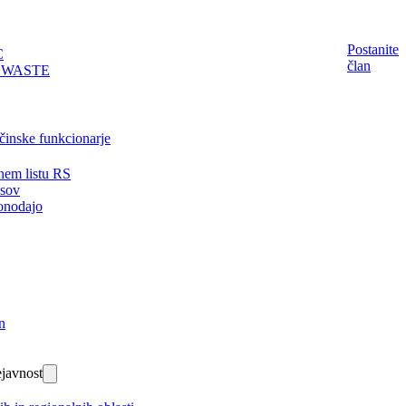
Postanite
C
član
EWASTE
činske funkcionarje
nem listu RS
isov
onodajo
n
javnost