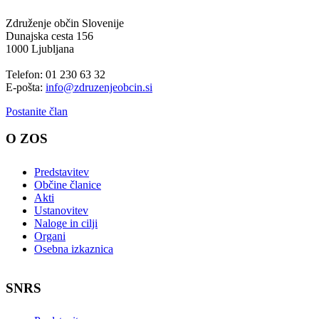
Združenje občin Slovenije
Dunajska cesta 156
1000 Ljubljana
Telefon: 01 230 63 32
E-pošta:
info@zdruzenjeobcin.si
Postanite član
O ZOS
Predstavitev
Občine članice
Akti
Ustanovitev
Naloge in cilji
Organi
Osebna izkaznica
SNRS