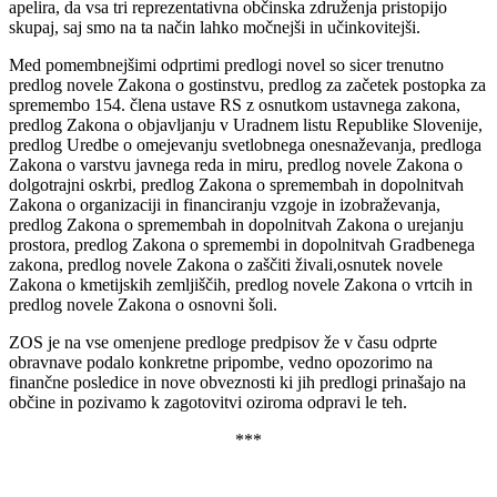
apelira, da vsa tri reprezentativna občinska združenja pristopijo
skupaj, saj smo na ta način lahko močnejši in učinkovitejši.
Med pomembnejšimi odprtimi predlogi novel so sicer trenutno
predlog novele Zakona o gostinstvu, predlog za začetek postopka za
spremembo 154. člena ustave RS z osnutkom ustavnega zakona,
predlog Zakona o objavljanju v Uradnem listu Republike Slovenije,
predlog Uredbe o omejevanju svetlobnega onesnaževanja, predloga
Zakona o varstvu javnega reda in miru, predlog novele Zakona o
dolgotrajni oskrbi, predlog Zakona o spremembah in dopolnitvah
Zakona o organizaciji in financiranju vzgoje in izobraževanja,
predlog Zakona o spremembah in dopolnitvah Zakona o urejanju
prostora, predlog Zakona o spremembi in dopolnitvah Gradbenega
zakona, predlog novele Zakona o zaščiti živali,osnutek novele
Zakona o kmetijskih zemljiščih, predlog novele Zakona o vrtcih in
predlog novele Zakona o osnovni šoli.
ZOS je na vse omenjene predloge predpisov že v času odprte
obravnave podalo konkretne pripombe, vedno opozorimo na
finančne posledice in nove obveznosti ki jih predlogi prinašajo na
občine in pozivamo k zagotovitvi oziroma odpravi le teh.
***