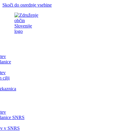
Skoči do osrednje vsebine
itev
lanice
tev
 cilji
zkaznica
itev
članice SNRS
tev v SNRS