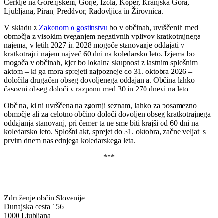
Cerklje na Gorenjskem, Gorje, Izola, Koper, Kranjska Gora,
Ljubljana, Piran, Preddvor, Radovljica in Žirovnica.
V skladu z
Zakonom o gostinstvu
bo v občinah, uvrščenih med
območja z visokim tveganjem negativnih vplivov kratkotrajnega
najema, v letih 2027 in 2028 mogoče stanovanje oddajati v
kratkotrajni najem največ 60 dni na koledarsko leto. Izjema bo
mogoča v občinah, kjer bo lokalna skupnost z lastnim splošnim
aktom – ki ga mora sprejeti najpozneje do 31. oktobra 2026 –
določila drugačen obseg dovoljenega oddajanja. Občina lahko
časovni obseg določi v razponu med 30 in 270 dnevi na leto.
Občina, ki ni uvrščena na zgornji seznam, lahko za posamezno
območje ali za celotno občino določi dovoljen obseg kratkotrajnega
oddajanja stanovanj, pri čemer ta ne sme biti krajši od 60 dni na
koledarsko leto. Splošni akt, sprejet do 31. oktobra, začne veljati s
prvim dnem naslednjega koledarskega leta.
***
Združenje občin Slovenije
Dunajska cesta 156
1000 Ljubljana