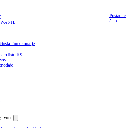
Postanite
C
član
EWASTE
činske funkcionarje
nem listu RS
isov
onodajo
n
javnost