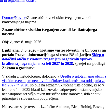
h in regionalnih oblasti
Domov
/
Novice
/
Znane občine z visokim tveganjem zaradi
kratkotrajnega najema
Znane občine z visokim tveganjem zaradi kratkotrajnega
najema
Objavljeno: 8. maja 2026
Ljubljana, 8. 5. 2026 – Kot smo vas že obvestili, je bil včeraj na
portalu Pravno‑informacijskega sistema RS objavljen
Sklep o
določitvi občin z visokim tveganjem negativnih vplivov
kratkotrajnega najema za leti 2027 in 2028
, sprejet na podlagi
Zakona o gostinstvu.
V skladu z metodologijo, določeno v
Uredbi o ugotavljanju občin z
visokim tveganjem negativnih učinkov kratkoročnega oddajanja za
leti 2027 in 2028
, so bile na seznam vključene tiste občine, ki so v
letih 2024 in 2025 hkrati izkazovale nadpovprečno stanovanjsko
nedostopnost ter višjo raven turistične rabe stanovanjskih enot v
primerjavi s slovenskim povprečjem.
Na seznam se je uvrstilo 14 občin: Ankaran, Bled, Bohinj, Bovec,