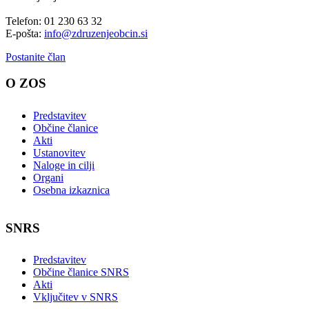
Telefon: 01 230 63 32
E-pošta:
info@zdruzenjeobcin.si
Postanite član
O ZOS
Predstavitev
Občine članice
Akti
Ustanovitev
Naloge in cilji
Organi
Osebna izkaznica
SNRS
Predstavitev
Občine članice SNRS
Akti
Vključitev v SNRS