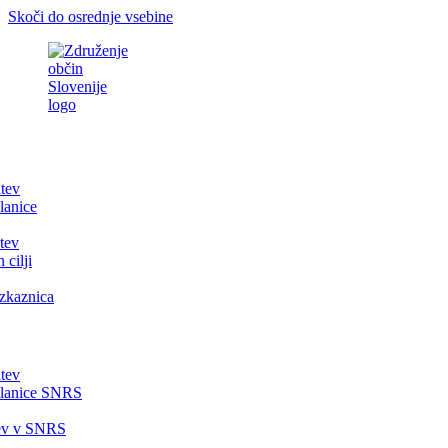
Skoči do osrednje vsebine
itev
lanice
tev
 cilji
zkaznica
itev
članice SNRS
tev v SNRS