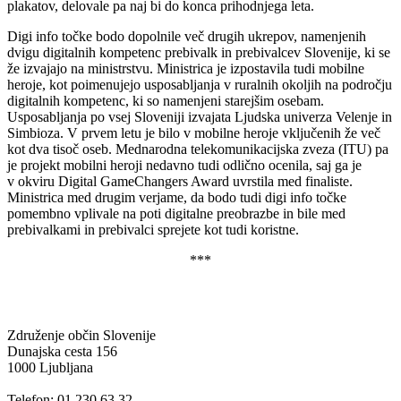
plakatov, delovale pa naj bi do konca prihodnjega leta.
Digi info točke bodo dopolnile več drugih ukrepov, namenjenih
dvigu digitalnih kompetenc prebivalk in prebivalcev Slovenije, ki se
že izvajajo na ministrstvu. Ministrica je izpostavila tudi mobilne
heroje, kot poimenujejo usposabljanja v ruralnih okoljih na področju
digitalnih kompetenc, ki so namenjeni starejšim osebam.
Usposabljanja po vsej Sloveniji izvajata Ljudska univerza Velenje in
Simbioza. V prvem letu je bilo v mobilne heroje vključenih že več
kot dva tisoč oseb. Mednarodna telekomunikacijska zveza (ITU) pa
je projekt mobilni heroji nedavno tudi odlično ocenila, saj ga je
v okviru Digital GameChangers Award uvrstila med finaliste.
Ministrica med drugim verjame, da bodo tudi digi info točke
pomembno vplivale na poti digitalne preobrazbe in bile med
prebivalkami in prebivalci sprejete kot tudi koristne.
***
Združenje občin Slovenije
Dunajska cesta 156
1000 Ljubljana
Telefon: 01 230 63 32