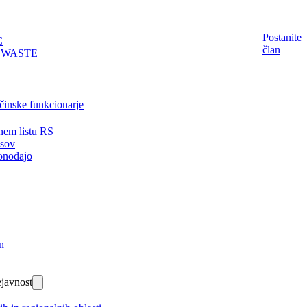
Postanite
C
član
EWASTE
činske funkcionarje
nem listu RS
isov
onodajo
n
javnost