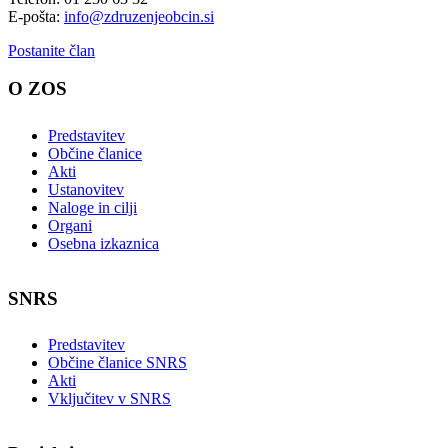
E-pošta:
info@zdruzenjeobcin.si
Postanite član
O ZOS
Predstavitev
Občine članice
Akti
Ustanovitev
Naloge in cilji
Organi
Osebna izkaznica
SNRS
Predstavitev
Občine članice SNRS
Akti
Vključitev v SNRS