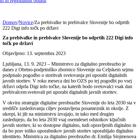
h in regionalnih oblasti
Domov
/
Novice
/
Za prebivalke in prebivalce Slovenije bo odprtih
222 Digi info točk po državi
Za prebivalke in prebivalce Slovenije bo odprtih 222 Digi info
točk po državi
Objavljeno: 13. septembra 2023
Ljubljana, 13. 9. 2023 – Ministrstvo za digitalno preobrazbo je
danes z Obrtno-podjetniško zbornico Slovenije na Celjskem sejmu
podpisalo pogodbo o storitvah svetovanja pri uporabi digitalnih
javnih storitev. V roku meseca dni bo OZS po tej pogodbi po vsej
državi odprla Digi info točke, na katerih bodo svetovalci vsak dan
prebivalcem svetovali pri uporabi digitalnih javnih storitev.
V okviru strategije digitalne preobrazbe Slovenije do leta 2030 sta v
središče zasledovanja ciljev postavljena posameznik in okolje. Z
ukrepi, ki jih na ministrstvu izvajajo, in tako med drugim
zasledujejo, da bo leta 2030 vsaj osemdeset odstotkov ključnih
javnih storitev, ki so dostopne digitalno, tudi opravljenih digitalno in
da bo prav toliko uporabnikov javnih storitev uporabljalo digitalno
identiteto. Ministrica za digitalno preobrazbo dr. Emilija Stojmenova