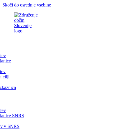
Skoči do osrednje vsebine
itev
lanice
tev
 cilji
zkaznica
itev
članice SNRS
tev v SNRS