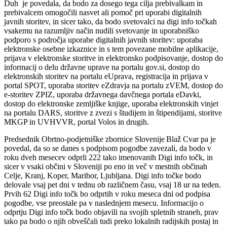
Duh je povedala, da bodo za dosego tega cilja prebivalkam in
prebivalcem omogočili nasvet ali pomoč pri uporabi digitalnih
javnih storitev, in sicer tako, da bodo svetovalci na digi info točkah
vsakemu na razumljiv način nudili svetovanje in uporabniško
podporo s področja uporabe digitalnih javnih storitev: uporaba
elektronske osebne izkaznice in s tem povezane mobilne aplikacije,
prijava v elektronske storitve in elektronsko podpisovanje, dostop do
informacij o delu državne uprave na portalu gov.si, dostop do
elektronskih storitev na portalu eUprava, registracija in prijava v
portal SPOT, uporaba storitev eZdravja na portalu zVEM, dostop do
e-storitev ZPIZ, uporaba državnega davčnega portala eDavki,
dostop do elektronske zemljiške knjige, uporaba elektronskih vinjet
na portalu DARS, storitve z zvezi s študijem in štipendijami, storitve
MKGP in UVHVVR, portal Volos in drugih.
Predsednik Obrtno-podjetniške zbornice Slovenije Blaž Cvar pa je
povedal, da so se danes s podpisom pogodbe zavezali, da bodo v
roku dveh mesecev odprli 222 tako imenovanih Digi info točk, in
sicer v vsaki občini v Sloveniji po eno in več v mestnih občinah
Celje, Kranj, Koper, Maribor, Ljubljana. Digi info točke bodo
delovale vsaj pet dni v tednu ob različnem času, vsaj 18 ur na teden.
Prvih 62 Digi info točk bo odprtih v roku meseca dni od podpisa
pogodbe, vse preostale pa v naslednjem mesecu. Informacijo o
odprtju Digi info točk bodo objavili na svojih spletnih straneh, prav
tako pa bodo o njih obveščali tudi preko lokalnih radijskih postaj in