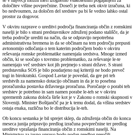
se v največji možni meri izognemo vsakoletnim pogajanjem za
določitev višine povprečnine. Doseči je treba nek okvir izračuna, ki
bo nedvoumen, za določen del sredstev pa bi še vedno lahko ostal
prostor za dogovor.
V okviru razprave o ureditvi področja financiranja občin z romskimi
naselji je bilo s strani predstavnikov združenj podano stališče, da je
treba področje urediti na način, da se odpravijo nepotrebna
administrativna bremena in da se občinam na tem področju prepusti
avtonomijo odločanja o tem katerim področjem bodo v okviru
reševanja romske problematike namenjala sredstva. Mnoge izmed
občin, ki se soočajo s tovrstno problematiko, za reševanje le-te
namenjajo več sredstev kot jih prejmejo s strani države. S strani
predstavnika SOS je bilo poudarjeno naj kriteriji ne bodo preveč
togi in birokratski. Gospod Lavtar je povedal, da gre pri teh
sredstvih za namensko dotacijo občinam in da je to posebna
proračunska postavka državnega proračuna. Poročanje o porabi teh
sredstev je potrebno in sam namen porabe le-teh se v okviru
sprememb zakona določa širše kot je v Zakonu o romski skupnosti v
Sloveniji. Minister Boštjančič pa je k temu dodal, da višina sredstev
ostaja enaka, različna bo le distribucija le-teh.
Ob koncu sestanka je bil sprejet sklep, da združenja občin do konca
meseca junija pripravijo predlog izračuna povprečnine ter predlog
ureditve vprašanja financiranja občin z romskimi naselji. Na
Ministrstvu za javno upravo bodo podan predlog preučili.