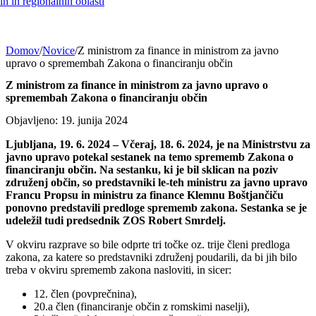
h in regionalnih oblasti
Domov
/
Novice
/
Z ministrom za finance in ministrom za javno
upravo o spremembah Zakona o financiranju občin
Z ministrom za finance in ministrom za javno upravo o
spremembah Zakona o financiranju občin
Objavljeno: 19. junija 2024
Ljubljana, 19. 6. 2024 – Včeraj, 18. 6. 2024, je na Ministrstvu za
javno upravo potekal sestanek na temo sprememb Zakona o
financiranju občin. Na sestanku, ki je bil sklican na poziv
združenj občin, so predstavniki le-teh ministru za javno upravo
Francu Propsu in ministru za finance Klemnu Boštjančiču
ponovno predstavili predloge sprememb zakona. Sestanka se je
udeležil tudi predsednik ZOS Robert Smrdelj.
V okviru razprave so bile odprte tri točke oz. trije členi predloga
zakona, za katere so predstavniki združenj poudarili, da bi jih bilo
treba v okviru sprememb zakona nasloviti, in sicer:
12. člen (povprečnina),
20.a člen (financiranje občin z romskimi naselji),