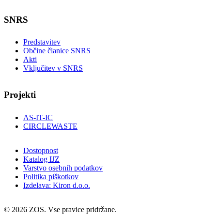
SNRS
Predstavitev
Občine članice SNRS
Akti
Vključitev v SNRS
Projekti
AS-IT-IC
CIRCLEWASTE
Dostopnost
Katalog IJZ
Varstvo osebnih podatkov
Politika piškotkov
Izdelava: Kiron d.o.o.
© 2026 ZOS. Vse pravice pridržane.