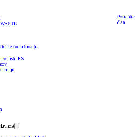
Postanite
C
član
EWASTE
činske funkcionarje
nem listu RS
isov
onodajo
n
javnost