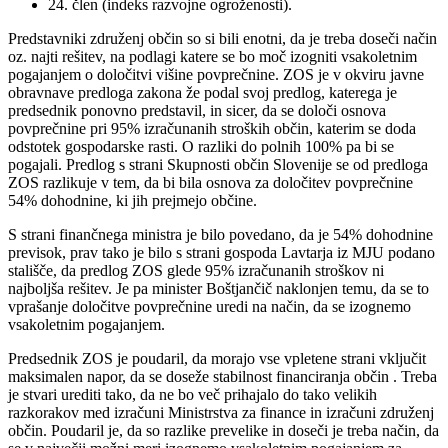
24. člen (indeks razvojne ogroženosti).
Predstavniki združenj občin so si bili enotni, da je treba doseči način
oz. najti rešitev, na podlagi katere se bo moč izogniti vsakoletnim
pogajanjem o določitvi višine povprečnine. ZOS je v okviru javne
obravnave predloga zakona že podal svoj predlog, katerega je
predsednik ponovno predstavil, in sicer, da se določi osnova
povprečnine pri 95% izračunanih stroških občin, katerim se doda
odstotek gospodarske rasti. O razliki do polnih 100% pa bi se
pogajali. Predlog s strani Skupnosti občin Slovenije se od predloga
ZOS razlikuje v tem, da bi bila osnova za določitev povprečnine
54% dohodnine, ki jih prejmejo občine.
S strani finančnega ministra je bilo povedano, da je 54% dohodnine
previsok, prav tako je bilo s strani gospoda Lavtarja iz MJU podano
stališče, da predlog ZOS glede 95% izračunanih stroškov ni
najboljša rešitev. Je pa minister Boštjančič naklonjen temu, da se to
vprašanje določitve povprečnine uredi na način, da se izognemo
vsakoletnim pogajanjem.
Predsednik ZOS je poudaril, da morajo vse vpletene strani vključit
maksimalen napor, da se doseže stabilnost financiranja občin . Treba
je stvari urediti tako, da ne bo več prihajalo do tako velikih
razkorakov med izračuni Ministrstva za finance in izračuni združenj
občin. Poudaril je, da so razlike prevelike in doseči je treba način, da