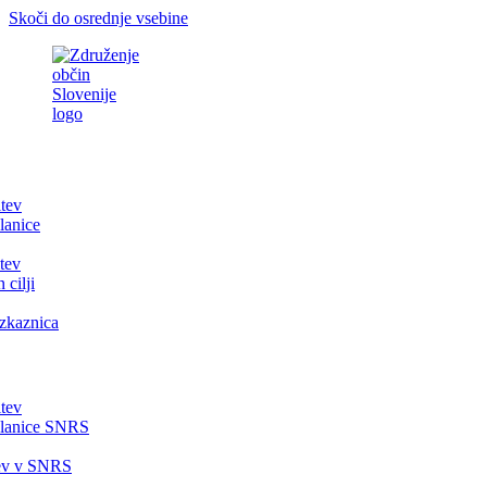
Skoči do osrednje vsebine
itev
lanice
tev
 cilji
zkaznica
itev
članice SNRS
tev v SNRS