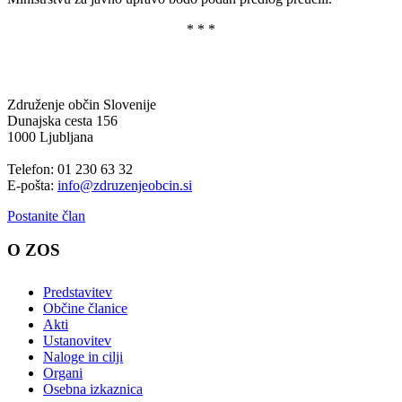
* * *
Združenje občin Slovenije
Dunajska cesta 156
1000 Ljubljana
Telefon: 01 230 63 32
E-pošta:
info@zdruzenjeobcin.si
Postanite član
O ZOS
Predstavitev
Občine članice
Akti
Ustanovitev
Naloge in cilji
Organi
Osebna izkaznica