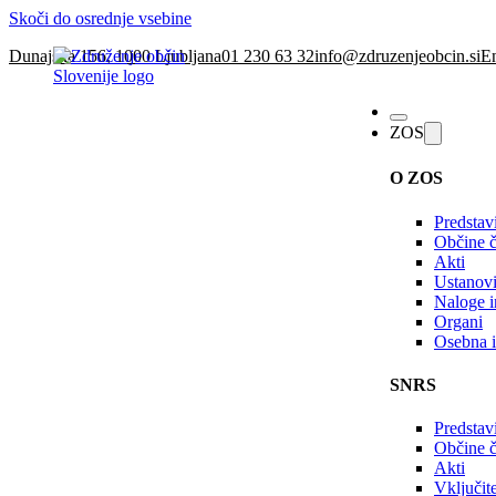
Skoči do osrednje vsebine
Dunajska 156, 1000 Ljubljana
01 230 63 32
info@zdruzenjeobcin.si
En
ZOS
O ZOS
Predstav
Občine č
Akti
Ustanovi
Naloge in
Organi
Osebna i
SNRS
Predstav
Občine 
Akti
Vključi