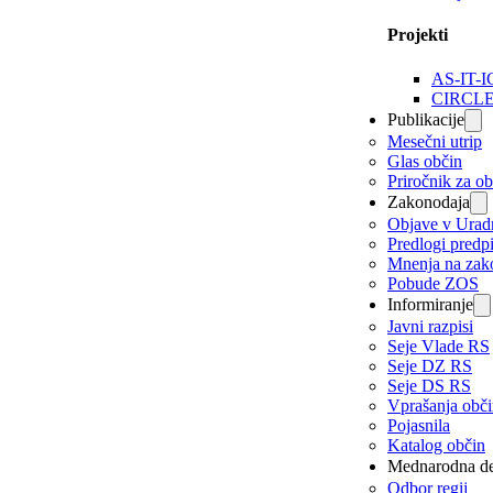
Projekti
AS-IT-I
CIRCL
Publikacije
Mesečni utrip
Glas občin
Priročnik za o
Zakonodaja
Objave v Urad
Predlogi predp
Mnenja na zak
Pobude ZOS
Informiranje
Javni razpisi
Seje Vlade RS
Seje DZ RS
Seje DS RS
Vprašanja obč
Pojasnila
Katalog občin
Mednarodna de
Odbor regij