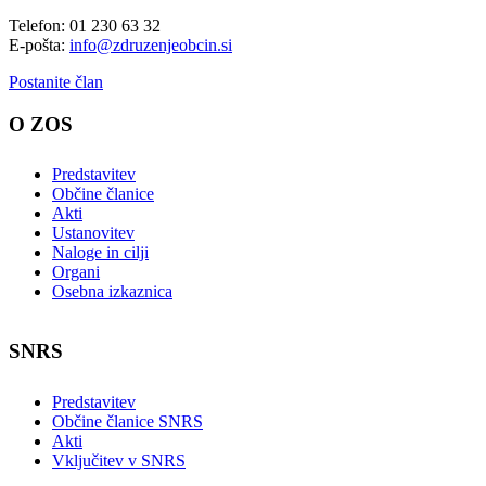
Telefon: 01 230 63 32
E-pošta:
info@zdruzenjeobcin.si
Postanite član
O ZOS
Predstavitev
Občine članice
Akti
Ustanovitev
Naloge in cilji
Organi
Osebna izkaznica
SNRS
Predstavitev
Občine članice SNRS
Akti
Vključitev v SNRS