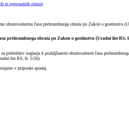
h in regionalnih oblasti
mu obratovalnemu času prehrambnega obrata po Zakon o gostinstvu (Ura
su prehrambnega obrata po Zakon o gostinstvu (Uradni list RS, š
o za pridobitev soglasja k podaljšanem obratovalnem času prehrambnega
ni list RS, št. 5/26).
ipenjamo v priponki spodaj.