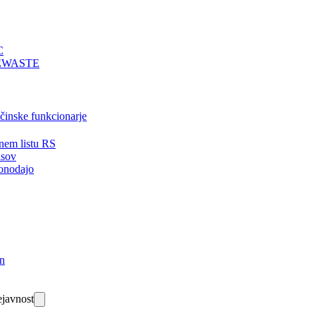
C
EWASTE
bčinske funkcionarje
nem listu RS
isov
onodajo
in
javnost