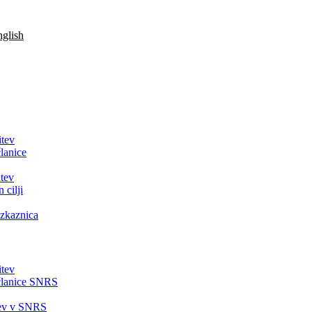
glish
itev
lanice
tev
 cilji
zkaznica
itev
članice SNRS
tev v SNRS