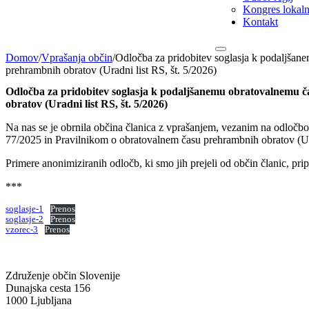
Kongres lokalni
Kontakt
Domov
/
Vprašanja občin
/
Odločba za pridobitev soglasja k podaljšane
prehrambnih obratov (Uradni list RS, št. 5/2026)
Odločba za pridobitev soglasja k podaljšanemu obratovalnemu ča
obratov (Uradni list RS, št. 5/2026)
Na nas se je obrnila občina članica z vprašanjem, vezanim na odločb
77/2025 in Pravilnikom o obratovalnem času prehrambnih obratov (Urad
Primere anonimiziranih odločb, ki smo jih prejeli od občin članic, pr
***
soglasje-1
Prenos
soglasje-2
Prenos
vzorec-3
Prenos
Združenje občin Slovenije
Dunajska cesta 156
1000 Ljubljana