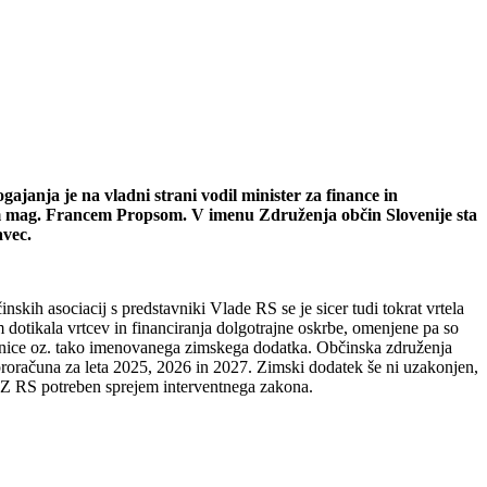
ogajanja je na vladni strani vodil minister za finance in
rom mag. Francem Propsom. V imenu Združenja občin Slovenije sta
avec.
kih asociacij s predstavniki Vlade RS se je sicer tudi tokrat vrtela
m dotikala vrtcev in financiranja dolgotrajne oskrbe, omenjene pa so
žičnice oz. tako imenovanega zimskega dodatka. Občinska združenja
proračuna za leta 2025, 2026 in 2027. Zimski dodatek še ni uzakonjen,
 DZ RS potreben sprejem interventnega zakona.