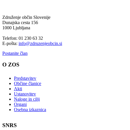
Združenje občin Slovenije
Dunajska cesta 156
1000 Ljubljana
Telefon: 01 230 63 32
E-pošta:
info@zdruzenjeobcin.si
Postanite član
O ZOS
Predstavitev
Občine članice
Akti
Ustanovitev
Naloge in cilji
Organi
Osebna izkaznica
SNRS