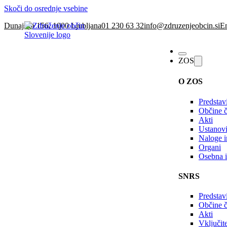
Skoči do osrednje vsebine
Dunajska 156, 1000 Ljubljana
01 230 63 32
info@zdruzenjeobcin.si
En
ZOS
O ZOS
Predstav
Občine č
Akti
Ustanovi
Naloge in
Organi
Osebna i
SNRS
Predstav
Občine 
Akti
Vključi