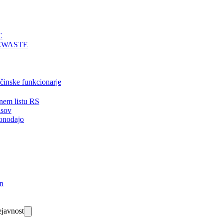
C
EWASTE
bčinske funkcionarje
nem listu RS
isov
onodajo
in
javnost