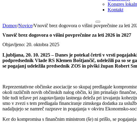
Kongres lokalni
Kontakt
Domov
/
Novice
/
Vnovič brez dogovora o višini povprečnine za leti 20
Vnovič brez dogovora o višini povprečnine za leti 2026 in 2027
Objavljeno: 20. oktobra 2025
Ljubljana, 20. 10. 2025 – Danes je potekal četrti v vrsti pogajalsk
podpredsednik Vlade RS Klemen Boštjančič, udeležili pa so se g
se pogajanj udeležila predsednik ZOS in pivški župan Robert Sm
Reprezentativne občinske asociacije so skupaj predlagale kompromisni 
okoli različnih novih občinskih nalog občin, ki jim prinašajo finančn
bile tudi težave pri zagotavljanju lastnega deleža pri izvajanju koh
smo v zvezi s tem predlagala financiranje zimskega dodatka za uslužb
nadaljujejo se namreč razprave in pogajanja v okviru Ekonomsko-soci
Ker do kompromisa s finančnim ministrom (še) ni prišlo, se pogajanja 