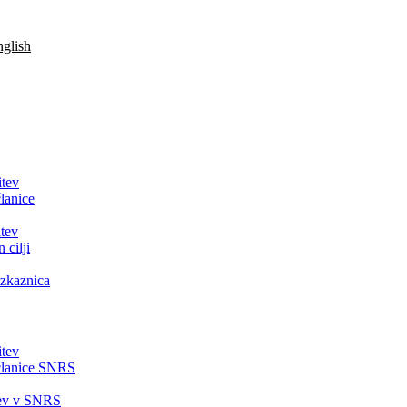
glish
itev
lanice
tev
 cilji
zkaznica
itev
članice SNRS
tev v SNRS