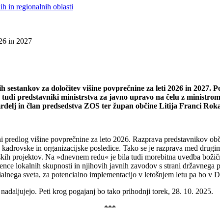
h in regionalnih oblasti
26 in 2027
ih sestankov za določitev višine povprečnine za leti 2026 in 2027. P
a tudi predstavniki ministrstva za javno upravo na čelu z minist
rdelj in član predsedstva ZOS ter župan občine Litija Franci Rok
predlog višine povprečnine za leto 2026. Razprava predstavnikov občins
e, kadrovske in organizacijske posledice. Tako se je razprava med drugi
ezijskih projektov. Na »dnevnem redu« je bila tudi morebitna uvedba bo
ence lokalnih skupnosti in njihovih javnih zavodov s strani državnega 
alnega sveta, za potencialno implementacijo v letošnjem letu pa bo v
nadaljujejo. Peti krog pogajanj bo tako prihodnji torek, 28. 10. 2025.
***