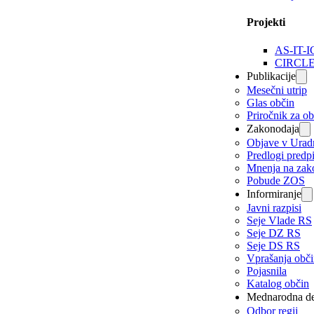
Projekti
AS-IT-I
CIRCL
Publikacije
Mesečni utrip
Glas občin
Priročnik za o
Zakonodaja
Objave v Urad
Predlogi predp
Mnenja na zak
Pobude ZOS
Informiranje
Javni razpisi
Seje Vlade RS
Seje DZ RS
Seje DS RS
Vprašanja obč
Pojasnila
Katalog občin
Mednarodna de
Odbor regij