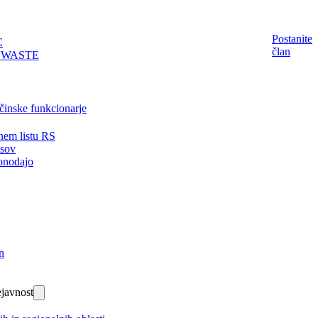
Postanite
C
član
EWASTE
činske funkcionarje
nem listu RS
isov
onodajo
n
javnost