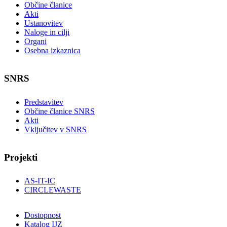
Občine članice
Akti
Ustanovitev
Naloge in cilji
Organi
Osebna izkaznica
SNRS
Predstavitev
Občine članice SNRS
Akti
Vključitev v SNRS
Projekti
AS-IT-IC
CIRCLEWASTE
Dostopnost
Katalog IJZ