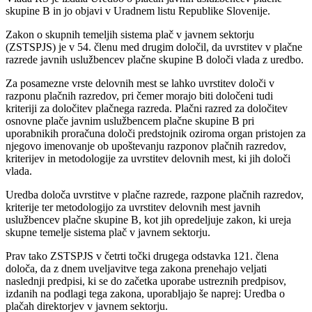
skupine B in jo objavi v Uradnem listu Republike Slovenije.
Zakon o skupnih temeljih sistema plač v javnem sektorju
(ZSTSPJS) je v 54. členu med drugim določil, da uvrstitev v plačne
razrede javnih uslužbencev plačne skupine B določi vlada z uredbo.
Za posamezne vrste delovnih mest se lahko uvrstitev določi v
razponu plačnih razredov, pri čemer morajo biti določeni tudi
kriteriji za določitev plačnega razreda. Plačni razred za določitev
osnovne plače javnim uslužbencem plačne skupine B pri
uporabnikih proračuna določi predstojnik oziroma organ pristojen za
njegovo imenovanje ob upoštevanju razponov plačnih razredov,
kriterijev in metodologije za uvrstitev delovnih mest, ki jih določi
vlada.
Uredba določa uvrstitve v plačne razrede, razpone plačnih razredov,
kriterije ter metodologijo za uvrstitev delovnih mest javnih
uslužbencev plačne skupine B, kot jih opredeljuje zakon, ki ureja
skupne temelje sistema plač v javnem sektorju.
Prav tako ZSTSPJS v četrti točki drugega odstavka 121. člena
določa, da z dnem uveljavitve tega zakona prenehajo veljati
naslednji predpisi, ki se do začetka uporabe ustreznih predpisov,
izdanih na podlagi tega zakona, uporabljajo še naprej: Uredba o
plačah direktorjev v javnem sektorju.