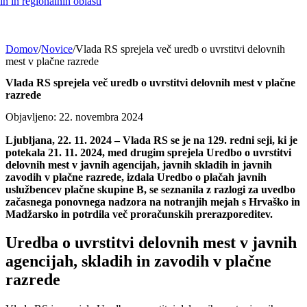
h in regionalnih oblasti
Domov
/
Novice
/
Vlada RS sprejela več uredb o uvrstitvi delovnih
mest v plačne razrede
Vlada RS sprejela več uredb o uvrstitvi delovnih mest v plačne
razrede
Objavljeno: 22. novembra 2024
Ljubljana, 22. 11. 2024 – Vlada RS se je na 129. redni seji, ki je
potekala 21. 11. 2024, med drugim
sprejela Uredbo o uvrstitvi
delovnih mest v javnih agencijah, javnih skladih in javnih
zavodih v plačne razrede, izdala Uredbo o plačah javnih
uslužbencev plačne skupine B, se seznanila z razlogi za uvedbo
začasnega ponovnega nadzora na notranjih mejah s Hrvaško in
Madžarsko in potrdila več proračunskih prerazporeditev.
Uredba o uvrstitvi delovnih mest v javnih
agencijah, skladih in zavodih v plačne
razrede