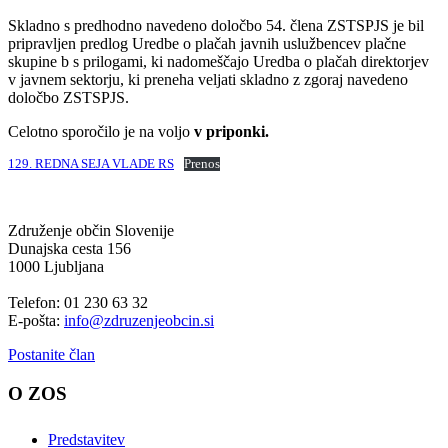
Skladno s predhodno navedeno določbo 54. člena ZSTSPJS je bil
pripravljen predlog Uredbe o plačah javnih uslužbencev plačne
skupine b s prilogami, ki nadomeščajo Uredba o plačah direktorjev
v javnem sektorju, ki preneha veljati skladno z zgoraj navedeno
določbo ZSTSPJS.
Celotno sporočilo je na voljo
v priponki.
129. REDNA SEJA VLADE RS
Prenos
Združenje občin Slovenije
Dunajska cesta 156
1000 Ljubljana
Telefon: 01 230 63 32
E-pošta:
info@zdruzenjeobcin.si
Postanite član
O ZOS
Predstavitev