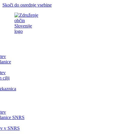
Skoči do osrednje vsebine
itev
lanice
tev
 cilji
zkaznica
itev
članice SNRS
tev v SNRS