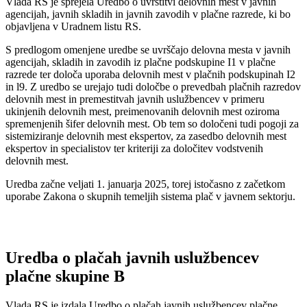
Vlada RS je sprejela Uredbo o uvrstitvi delovnih mest v javnih
agencijah, javnih skladih in javnih zavodih v plačne razrede, ki bo
objavljena v Uradnem listu RS.
S predlogom omenjene uredbe se uvrščajo delovna mesta v javnih
agencijah, skladih in zavodih iz plačne podskupine I1 v plačne
razrede ter določa uporaba delovnih mest v plačnih podskupinah I2
in l9. Z uredbo se urejajo tudi določbe o prevedbah plačnih razredov
delovnih mest in premestitvah javnih uslužbencev v primeru
ukinjenih delovnih mest, preimenovanih delovnih mest oziroma
spremenjenih šifer delovnih mest. Ob tem so določeni tudi pogoji za
sistemiziranje delovnih mest ekspertov, za zasedbo delovnih mest
ekspertov in specialistov ter kriteriji za določitev vodstvenih
delovnih mest.
Uredba začne veljati 1. januarja 2025, torej istočasno z začetkom
uporabe Zakona o skupnih temeljih sistema plač v javnem sektorju.
Uredba o plačah javnih uslužbencev
plačne skupine B
Vlada RS je izdala Uredbo o plačah javnih uslužbencev plačne