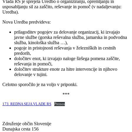
Vlada RS je sprejela Uredbo o organiziranju, opremljanju in
usposabljanju sil za zaščito, reševanje in pomoč (v nadaljevanju:
Uredba).
Nova Uredba predvideva:
prilagoditev pogojev za delovanje organizacij, ki izvajajo
javne službe (gorska reševalna služba, jamarska in podvodna
služba, kinološka služba …),
pogoje in pristojnosti reševanja v železniških in cestnih
predorih,
določitev enot, ki izvajajo naloge širšega pomena zaščite,
reševanja in pomoči,
določitev strukture enote za hitre intervencije in njihovo
delovanje v tujini.
Celotno sporočilo je na voljo v priponki.
***
173. REDNA SEJA VLADE RS
Prenos
Združenje občin Slovenije
Dunajska cesta 156