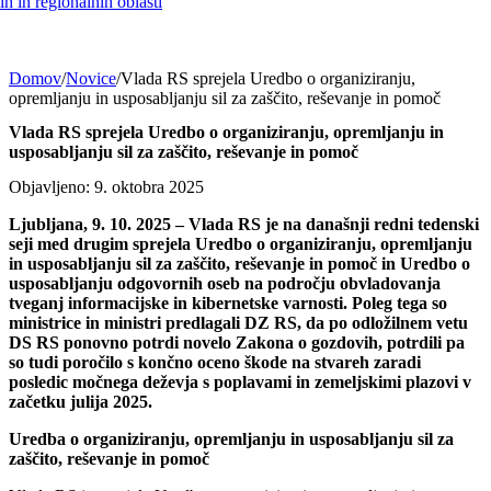
h in regionalnih oblasti
Domov
/
Novice
/
Vlada RS sprejela Uredbo o organiziranju,
opremljanju in usposabljanju sil za zaščito, reševanje in pomoč
Vlada RS sprejela Uredbo o organiziranju, opremljanju in
usposabljanju sil za zaščito, reševanje in pomoč
Objavljeno: 9. oktobra 2025
Ljubljana, 9. 10. 2025 – Vlada RS je na današnji redni tedenski
seji med drugim sprejela Uredbo o organiziranju, opremljanju
in usposabljanju sil za zaščito, reševanje in pomoč in Uredbo o
usposabljanju odgovornih oseb na področju obvladovanja
tveganj informacijske in kibernetske varnosti. Poleg tega so
ministrice in ministri predlagali DZ RS, da po odložilnem vetu
DS RS ponovno potrdi novelo Zakona o gozdovih, potrdili pa
so tudi poročilo s končno oceno škode na stvareh zaradi
posledic močnega deževja s poplavami in zemeljskimi plazovi v
začetku julija 2025.
Uredba
o organiziranju, opremljanju in usposabljanju sil za
zaščito, reševanje in pomoč