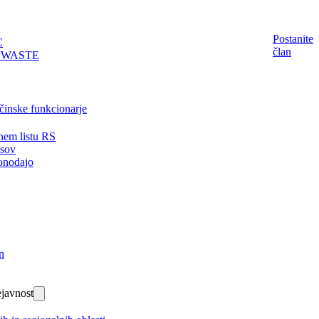
Postanite
C
član
EWASTE
činske funkcionarje
nem listu RS
isov
onodajo
n
javnost