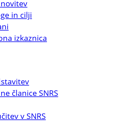
novitev
e in cilji
ani
na izkaznica
stavitev
ne članice SNRS
učitev v SNRS