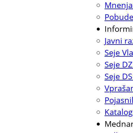
Mnenja
Pobude
Informi
Javni ra
Seje Vl
Seje DZ
Seje DS
Vprašan
Pojasni
Katalog
Mednar