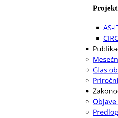
Projekt
AS-I
CIR
Publika
Mesečni
Glas ob
Priročn
Zakono
Objave 
Predlog