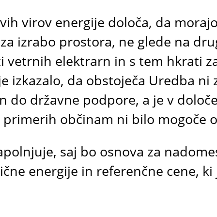
h virov energije določa, da morajo p
 za izrabo prostora, ne glede na dru
vetrnih elektrarn in s tem hkrati za
 je izkazalo, da obstoječa Uredba ni 
n do državne podpore, a je v določe
kih primerih občinam ni bilo mogoče 
polnjuje, saj bo osnova za nadomes
ične energije in referenčne cene, ki 