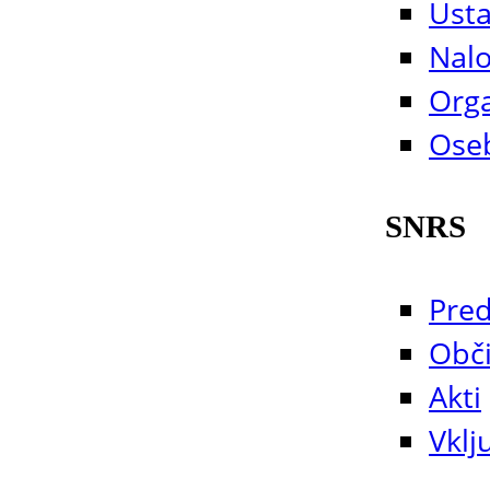
Usta
Nalog
Org
Oseb
SNRS
Pred
Obči
Akti
Vklj