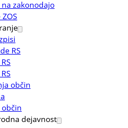
 na zakonodajo
 ZOS
ranje
zpisi
ade RS
 RS
 RS
ja občin
la
 občin
odna dejavnost