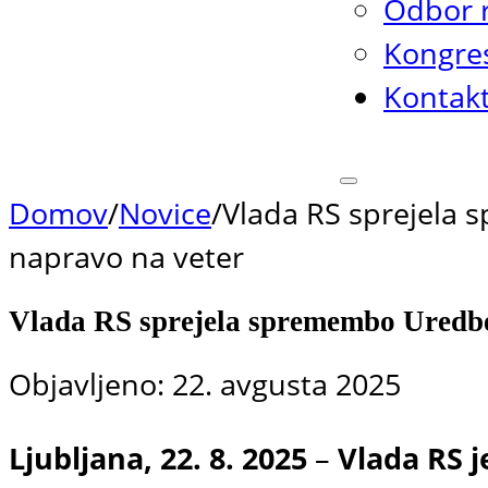
Odbor r
Kongres
Kontak
Domov
/
Novice
/
Vlada RS sprejela 
napravo na veter
Vlada RS sprejela spremembo Uredbe 
Objavljeno: 22. avgusta 2025
Ljubljana, 22. 8. 2025
–
Vlada RS j