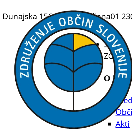
Dunajska 156, 1000 Ljubljana
01 23
ZOS
O ZOS
Pred
Obči
Akti