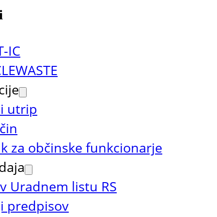
i
T-IC
CLEWASTE
cije
 utrip
čin
ik za občinske funkcionarje
daja
v Uradnem listu RS
i predpisov