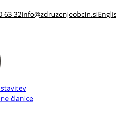
0 63 32
info@zdruzenjeobcin.si
Engli
stavitev
ne članice