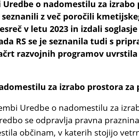
 Uredbe o nadomestilu za izrabo 
se seznanili z več poročili kmetijs
sreč v letu 2023 in izdali soglasj
ada RS se je seznanila tudi s pri
 Načrt razvojnih programov uvrstil
domestilu za izrabo prostora za 
membi Uredbe o nadomestilu za izra
redbo se odpravlja pravna praznina,
la občinam, v katerih stojijo vetrn