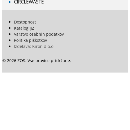
CIRCLEWASTE
Dostopnost
Katalog IJZ
Varstvo osebnih podatkov
Politika piškotkov
Izdelava: Kiron d.o.o.
© 2026 ZOS. Vse pravice pridržane.