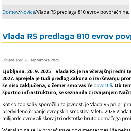
Domov
/
Novice
/
Vlada RS predlaga 810 evrov povprečnine, 
Vlada RS predlaga 810 evrov povp
Objavljeno: 26. septembra 2025
Ljubljana, 26. 9. 2025 –
Vlada RS je na včerajšnji redni 
2027. Sprejela je tudi predlog Zakona o izvrševanju pror
še niso zaključena, o čemer smo vas že
obvestili
. Ob tem
športno infrastrukturo, se seznanila z izvajanjem Načr
Kot so zapisali v sporočilu za javnost, je Vlada RS pri p
predvideno črpanje evropskih sredstev. V letu 2026 Vlada RS
milijarde evrov ali skoraj tri odstotke bruto domačega pro
Včeraj so na seji v proračunske dokumente vnesli še nekate