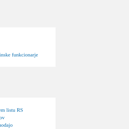
inske funkcionarje
m listu RS
sov
nodajo