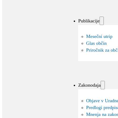
Publikacije
Mesečni utrip
Glas občin
Priročnik za obč
Zakonodaja
Objave v Uradne
Predlogi predpi
Mnenja na zako