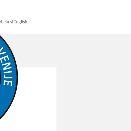
bcin.si
English
ice