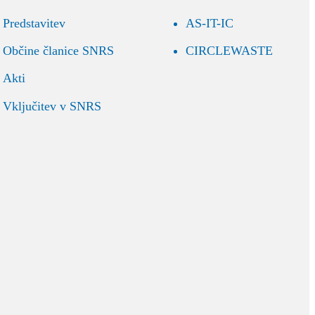
Predstavitev
AS-IT-IC
Občine članice SNRS
CIRCLEWASTE
Akti
Vključitev v SNRS