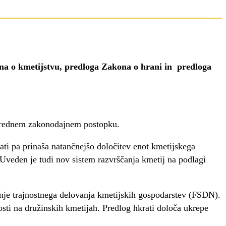
kona o kmetijstvu, predloga Zakona o hrani in
predloga
o rednem zakonodajnem postopku.
ti pa prinaša natančnejšo določitev enot kmetijskega
Uveden je tudi nov sistem razvrščanja kmetij na podlagi
anje trajnostnega delovanja kmetijskih gospodarstev (FSDN).
osti na družinskih kmetijah. Predlog hkrati določa ukrepe