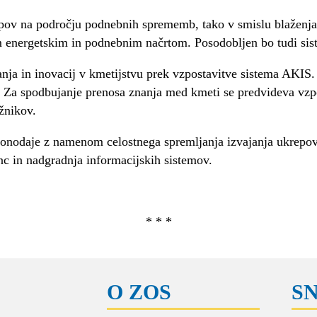
pov na področju podnebnih sprememb, tako v smislu blaženja 
nergetskim in podnebnim načrtom. Posodobljen bo tudi siste
anja in inovacij v kmetijstvu prek vzpostavitve sistema AKIS
z. Za spodbujanje prenosa znanja med kmeti se predvideva vzp
žnikov.
onodaje z namenom celostnega spremljanja izvajanja ukrepov,
nc in nadgradnja informacijskih sistemov.
* * *
O ZOS
S