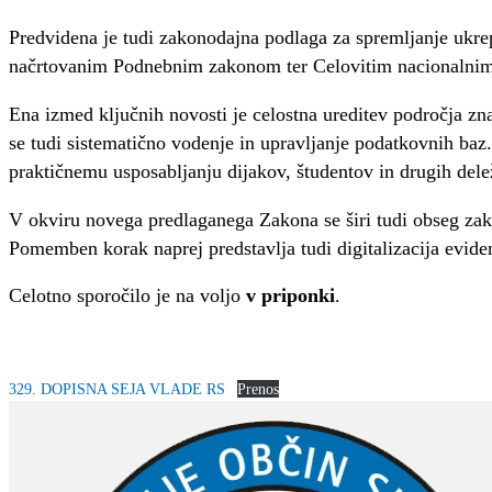
Predvidena je tudi zakonodajna podlaga za spremljanje ukre
načrtovanim Podnebnim zakonom ter Celovitim nacionalnim e
Ena izmed ključnih novosti je celostna ureditev področja zn
se tudi sistematično vodenje in upravljanje podatkovnih ba
praktičnemu usposabljanju dijakov, študentov in drugih dele
V okviru novega predlaganega Zakona se širi tudi obseg zak
Pomemben korak naprej predstavlja tudi digitalizacija evide
Celotno sporočilo je na voljo
v priponki
.
329. DOPISNA SEJA VLADE RS
Prenos