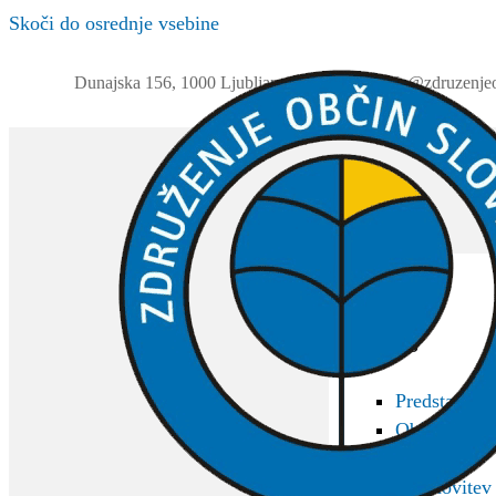
Skoči do osrednje vsebine
Dunajska 156, 1000 Ljubljana
01 230 63 32
info@zdruzenjeo
ZOS
O ZOS
Predstavitev
Občine član
Akti
Ustanovitev