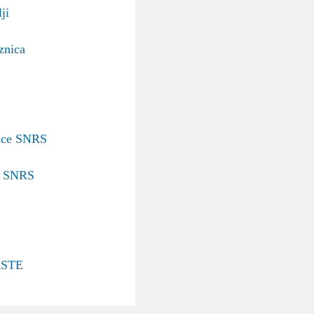
ji
znica
nice SNRS
v SNRS
STE