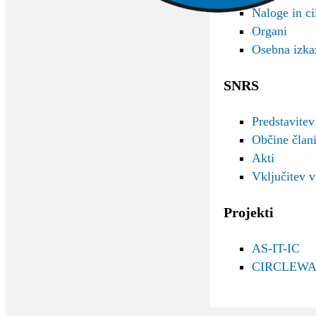
Naloge in cil
Organi
Osebna izka
SNRS
Predstavitev
Občine čla
Akti
Vključitev 
Projekti
AS-IT-IC
CIRCLEWA