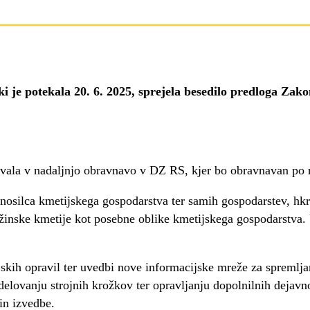
 ki je potekala 20. 6. 2025, sprejela besedilo predloga Za
ovala v nadaljnjo obravnavo v DZ RS, kjer bo obravnavan p
osilca kmetijskega gospodarstva ter samih gospodarstev, hkra
žinske kmetije kot posebne oblike kmetijskega gospodarstva. 
skih opravil ter uvedbi nove informacijske mreže za spremlj
delovanju strojnih krožkov ter opravljanju dopolnilnih dejavn
in izvedbe.