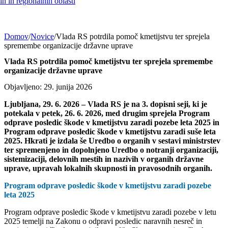
h in regionalnih oblasti
Domov
/
Novice
/
Vlada RS potrdila pomoč kmetijstvu ter sprejela
spremembe organizacije državne uprave
Vlada RS potrdila pomoč kmetijstvu ter sprejela spremembe
organizacije državne uprave
Objavljeno: 29. junija 2026
Ljubljana, 29. 6. 2026 – Vlada RS je na 3. dopisni seji, ki je
potekala v petek, 26. 6. 2026
,
med drugim sprejela Program
odprave posledic škode v kmetijstvu zaradi pozebe leta 2025 in
Program odprave posledic škode v kmetijstvu zaradi suše leta
2025. Hkrati je izdala še Uredbo o organih v sestavi ministrstev
ter spremenjeno in dopolnjeno Uredbo o notranji organizaciji,
sistemizaciji, delovnih mestih in nazivih v organih državne
uprave, upravah lokalnih skupnosti in pravosodnih organih.
Program odprave posledic škode v kmetijstvu zaradi pozebe
leta 2025
Program odprave posledic škode v kmetijstvu zaradi pozebe v letu
2025 temelji na Zakonu o odpravi posledic naravnih nesreč in