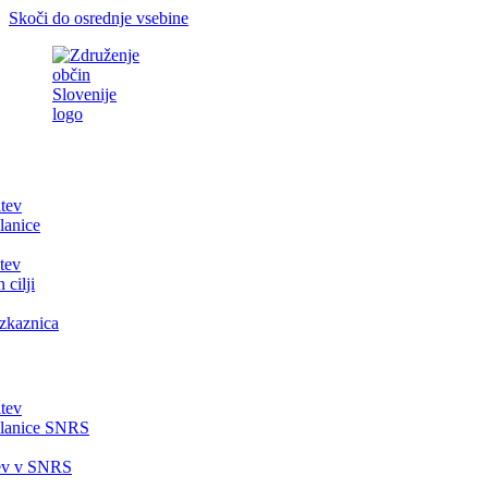
Skoči do osrednje vsebine
itev
lanice
tev
 cilji
zkaznica
itev
članice SNRS
tev v SNRS