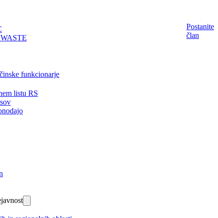
Postanite
C
član
EWASTE
činske funkcionarje
nem listu RS
isov
onodajo
n
javnost