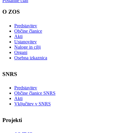
Postanite član
O ZOS
Predstavitev
Občine članice
Akti
Ustanovitev
Naloge in cilji
Organi
Osebna izkaznica
SNRS
Predstavitev
Občine članice SNRS
Akti
Vključitev v SNRS
Projekti