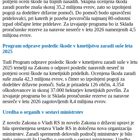
potrjeni oceni škode na trajnih nasadih. Skupna ocenjena škoda
zaradi pozebe znaša skoraj 35,2 milijona evrov, zato so izpolnjeni
pogoji za dodelitev državne pomoči. Do pomoči bodo upravičeni
pridelovalci, pri katerih je pozeba povzročila najmanj 80-odstotni
izpad običajne letne pridelave. Za izvajanje programa bo iz Sklada
proračunske rezerve za naravne nesreče v letu 2026 namenjenih 4,5
milijona evrov.
Program odprave posledic škode v kmetijstvu zaradi suše leta
2025
Tudi Program odprave posledic škode v kmetijstvu zaradi suše v letu
2025 temelji na Zakonu o odpravi posledic naravnih nesreč in
potrjeni oceni škode na kmetijskih pridelkih. Ocenjena škoda zaradi
suše znaša 42,3 milijona evrov, s čimer so izpolnjeni pogoji za
dodelitev državne pomoči. Suša je prizadela 126 občin, 4.354
oškodovancev in skoraj 37.000 hektarjev kmetijskih površin. Za
izvajanje programa bo iz Sklada proračunske rezerve za naravne
nesreče v letu 2026 zagotovljenih 8,4 milijona evrov.
Uredba o organih v sestavi ministrstev
Z novelo Zakona o Vladi RS in novelo Zakona o državni upravi je
bila spremenjena sestava Vlade RS in določena nova organizacija
ministrstev. Zaradi sprememb delovnih področij ministrstev je bilo
treba pripraviti še Uredbo o organih v sestavi ministrstev. Uredba