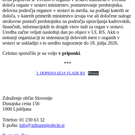
določa organe v sestavi ministrstev, poimenovanje predstojnika,
delovna področja organov v sestavi in merila, na podlagi katerih se
določa, v katerih primerih ministrstvo izvaja vse ali določene naloge
strokovne pomoči predstojniku na področju upravljanja kadrovskih,
finančnih, informacijskih in drugih virov tudi za organ v sestavi.
Uredba začne veljati naslednji dan po objavi v UL RS. Akti o
notranji organizaciji in sistemizaciji delovnih mest v organih v
sestavi se uskladijo s to uredbo najpozneje do 18. julija 2026.
Celotno sporočilo je na voljo
v priponki
.
***
3. DOPISNA SEJA VLADE RS
Prenos
Združenje občin Slovenije
Dunajska cesta 156
1000 Ljubljana
Telefon: 01 230 63 32
E-pošta:
info@zdruzenjeobcin.si