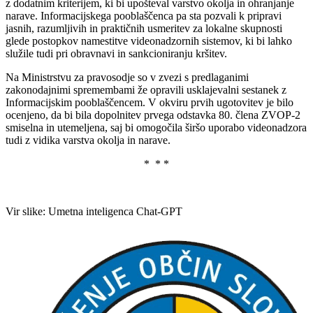
z dodatnim kriterijem, ki bi upošteval varstvo okolja in ohranjanje
narave. Informacijskega pooblaščenca pa sta pozvali k pripravi
jasnih, razumljivih in praktičnih usmeritev za lokalne skupnosti
glede postopkov namestitve videonadzornih sistemov, ki bi lahko
služile tudi pri obravnavi in sankcioniranju kršitev.
Na Ministrstvu za pravosodje so v zvezi s predlaganimi
zakonodajnimi spremembami že opravili usklajevalni sestanek z
Informacijskim pooblaščencem. V okviru prvih ugotovitev je bilo
ocenjeno, da bi bila dopolnitev prvega odstavka 80. člena ZVOP-2
smiselna in utemeljena, saj bi omogočila širšo uporabo videonadzora
tudi z vidika varstva okolja in narave.
* * *
Vir slike: Umetna inteligenca Chat-GPT