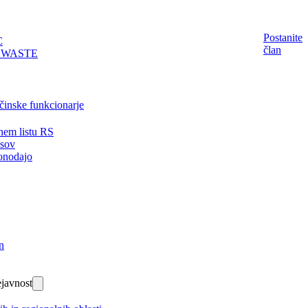
Postanite
C
član
EWASTE
činske funkcionarje
nem listu RS
isov
onodajo
n
javnost