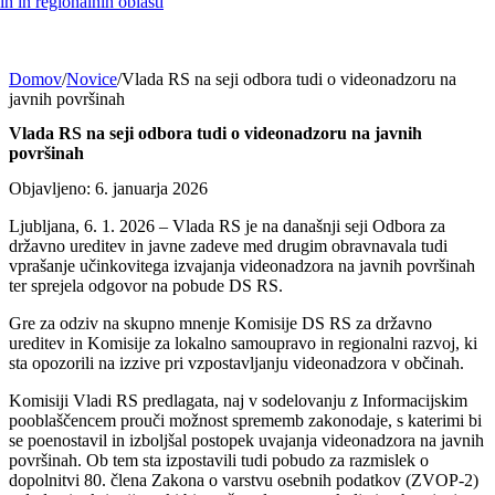
h in regionalnih oblasti
Domov
/
Novice
/
Vlada RS na seji odbora tudi o videonadzoru na
javnih površinah
Vlada RS na seji odbora tudi o videonadzoru na javnih
površinah
Objavljeno: 6. januarja 2026
Ljubljana, 6. 1. 2026 – Vlada RS je na današnji seji Odbora za
državno ureditev in javne zadeve med drugim obravnavala tudi
vprašanje učinkovitega izvajanja videonadzora na javnih površinah
ter sprejela odgovor na pobude DS RS.
Gre za odziv na skupno mnenje Komisije DS RS za državno
ureditev in Komisije za lokalno samoupravo in regionalni razvoj, ki
sta opozorili na izzive pri vzpostavljanju videonadzora v občinah.
Komisiji Vladi RS predlagata, naj v sodelovanju z Informacijskim
pooblaščencem prouči možnost sprememb zakonodaje, s katerimi bi
se poenostavil in izboljšal postopek uvajanja videonadzora na javnih
površinah. Ob tem sta izpostavili tudi pobudo za razmislek o
dopolnitvi 80. člena Zakona o varstvu osebnih podatkov (ZVOP-2)