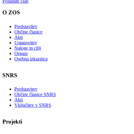
Postanite član
O ZOS
Predstavitev
Občine članice
Akti
Ustanovitev
Naloge in cilji
Organi
Osebna izkaznica
SNRS
Predstavitev
Občine članice SNRS
Akti
Vključitev v SNRS
Projekti