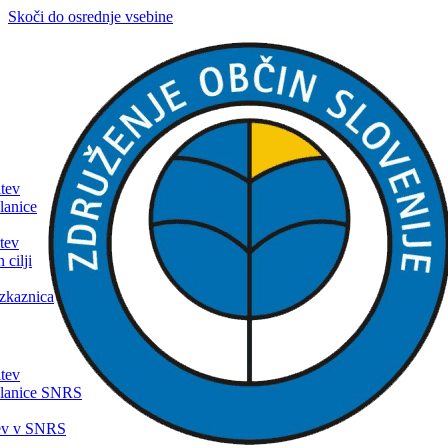
Skoči do osrednje vsebine
itev
lanice
tev
 cilji
zkaznica
itev
članice SNRS
tev v SNRS