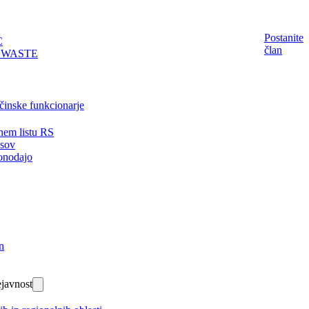
Postanite
C
član
EWASTE
činske funkcionarje
nem listu RS
isov
onodajo
n
javnost