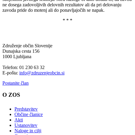
ne dosega zadovoljivih delovnih rezultatov ali da pri delovanju
zavoda pride do motenj ali do ponavljajočih se napak.
* * *
Združenje občin Slovenije
Dunajska cesta 156
1000 Ljubljana
Telefon: 01 230 63 32
E-pošta:
info@zdruzenjeobcin.si
Postanite član
O ZOS
Predstavitev
Občine članice
Akti
Ustanovitev
Naloge in cilji