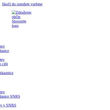
Skoči do osrednje vsebine
itev
lanice
tev
 cilji
zkaznica
itev
članice SNRS
tev v SNRS