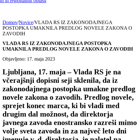
h in regionalnih oblasti
Domov
/
Novice
/
VLADA RS IZ ZAKONODAJNEGA
POSTOPKA UMAKNILA PREDLOG NOVELE ZAKONA O
ZAVODIH
VLADA RS IZ ZAKONODAJNEGA POSTOPKA
UMAKNILA PREDLOG NOVELE ZAKONA O ZAVODIH
Objavljeno: 17. maja 2023
Ljubljana, 17. maja – Vlada RS je na
včerajšnji dopisni seji sklenila, da iz
zakonodajnega postopka umakne predlog
novele zakona o zavodih. Predlog novele,
sprejet konec marca, ki bi vladi med
drugim dal možnost, da direktorja
javnega zavoda enostransko razreši mimo
volje sveta zavoda in za največ leto dni
imenuje v. d. direktorja, je naletel na