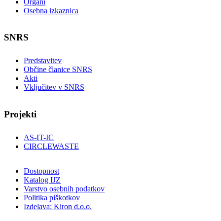
Organi
Osebna izkaznica
SNRS
Predstavitev
Občine članice SNRS
Akti
Vključitev v SNRS
Projekti
AS-IT-IC
CIRCLEWASTE
Dostopnost
Katalog IJZ
Varstvo osebnih podatkov
Politika piškotkov
Izdelava: Kiron d.o.o.