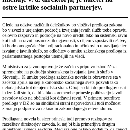
ostre kritike socialnih partnerjev.
Glede na odzive različnih deležnikov po vložitvi predloga zakona
bo v zvezi z urejanjem področja izvajanja javnih služb treba opraviti
celovito razpravo in področje na novo urediti tako na sistemski ravni
kot tudi na ravni posameznih dejavnosti, s ciljem vzpostaviti rešitve,
ki bodo omogočale čim bolj racionalno in učinkovito upravljanje ter
izvajanje javnih služb, so odločitev o umiku zakonskega predloga iz
parlamentarnega postopka utemeljili na vladi.
Ministrstvo za javno upravo je že začelo s pripravo izhodišč za
spremembe na področju sistemskega izvajanja javnih služb v
Sloveniji. K umiku predloga zakonske novele iz obravnave sta v
začetku aprila na seji Ekonomsko-socialnega sveta pozvali tako
delodajalska kot delojemalska stran. Oboji so bili do predlogov ostri
in izražali strah, da bi lahko spremembe prinesle politizacijo javnih
zavodov tako na občinski kot državni ravni. V primeru potrditve
predloga v DZ so na sindikalni strani napovedovali tudi možnost
zbiranja podpisov za naknadni zakonodajnega referenduma.
Predlagana novela bi sicer prinesla tudi prenovo razlogov za
razrešitev direktorjev zavoda, ki naj bi bila primerljiva drugim
subjektom javnega sektorja. Med razloge bi tako dodali to, da zavod