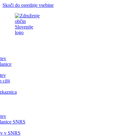
Skoči do osrednje vsebine
itev
lanice
tev
 cilji
zkaznica
itev
članice SNRS
tev v SNRS