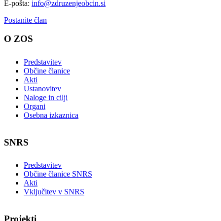
E-pošta:
info@zdruzenjeobcin.si
Postanite član
O ZOS
Predstavitev
Občine članice
Akti
Ustanovitev
Naloge in cilji
Organi
Osebna izkaznica
SNRS
Predstavitev
Občine članice SNRS
Akti
Vključitev v SNRS
Projekti