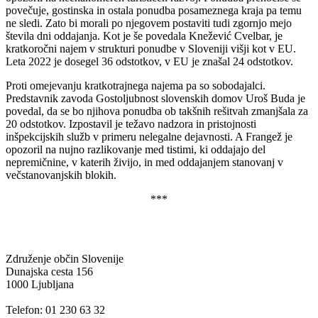
povečuje, gostinska in ostala ponudba posameznega kraja pa temu
ne sledi. Zato bi morali po njegovem postaviti tudi zgornjo mejo
števila dni oddajanja. Kot je še povedala Knežević Cvelbar, je
kratkoročni najem v strukturi ponudbe v Sloveniji višji kot v EU.
Leta 2022 je dosegel 36 odstotkov, v EU je znašal 24 odstotkov.
Proti omejevanju kratkotrajnega najema pa so sobodajalci.
Predstavnik zavoda Gostoljubnost slovenskih domov Uroš Buda je
povedal, da se bo njihova ponudba ob takšnih rešitvah zmanjšala za
20 odstotkov. Izpostavil je težavo nadzora in pristojnosti
inšpekcijskih služb v primeru nelegalne dejavnosti. A Frangež je
opozoril na nujno razlikovanje med tistimi, ki oddajajo del
nepremičnine, v katerih živijo, in med oddajanjem stanovanj v
večstanovanjskih blokih.
***
Združenje občin Slovenije
Dunajska cesta 156
1000 Ljubljana
Telefon: 01 230 63 32