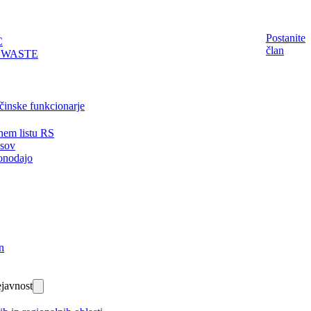
Postanite
C
član
EWASTE
činske funkcionarje
nem listu RS
isov
onodajo
n
javnost