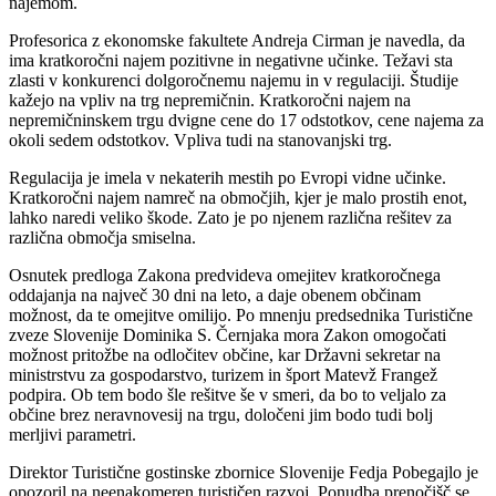
najemom.
Profesorica z ekonomske fakultete Andreja Cirman je navedla, da
ima kratkoročni najem pozitivne in negativne učinke. Težavi sta
zlasti v konkurenci dolgoročnemu najemu in v regulaciji. Študije
kažejo na vpliv na trg nepremičnin. Kratkoročni najem na
nepremičninskem trgu dvigne cene do 17 odstotkov, cene najema za
okoli sedem odstotkov. Vpliva tudi na stanovanjski trg.
Regulacija je imela v nekaterih mestih po Evropi vidne učinke.
Kratkoročni najem namreč na območjih, kjer je malo prostih enot,
lahko naredi veliko škode. Zato je po njenem različna rešitev za
različna območja smiselna.
Osnutek predloga Zakona predvideva omejitev kratkoročnega
oddajanja na največ 30 dni na leto, a daje obenem občinam
možnost, da te omejitve omilijo. Po mnenju predsednika Turistične
zveze Slovenije Dominika S. Černjaka mora Zakon omogočati
možnost pritožbe na odločitev občine, kar Državni sekretar na
ministrstvu za gospodarstvo, turizem in šport Matevž Frangež
podpira. Ob tem bodo šle rešitve še v smeri, da bo to veljalo za
občine brez neravnovesij na trgu, določeni jim bodo tudi bolj
merljivi parametri.
Direktor Turistične gostinske zbornice Slovenije Fedja Pobegajlo je
opozoril na neenakomeren turističen razvoj. Ponudba prenočišč se