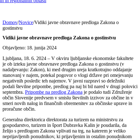
h in regionalnih oblasti
Domov
/
Novice
/
Vidiki javne obravnave predloga Zakona o
gostinstvu
Vidiki javne obravnave predloga Zakona o gostinstvu
Objavljeno: 18. junija 2024
Ljubljana, 18. 6. 2024 – V okviru ljubljanske ekonomske fakultete
je ob izteku javne obravnave predloga Zakona o gostinstvu (v
nadaljevanju: Zakon), ki med drugim ureja kratkotrajno oddajanje
stanovanj v najem, potekal pogovor o vlogi države pri omejevanju
negativnih posledic teh najemov. V javni razpravi so deležniki
podali številne pripombe, predlog pa naj bi bil nared v drugi polovici
septembra.
Pripombe na predlog Zakona
je podalo tudi Združenje
občin Slovenije predvsem v smislu številnih izzivov za občine in v
smeri novih nalog in finančnih obremenitev za občinske uprave in
proračune občin.
Generalna direktorica direktorata za turizem na ministrstvu za
gospodarstvo, turizem in šport Dubravka Kalin je poudarila, da
želijo s predlogom Zakona vplivati na trg, na katerem je veliko
neprijavljenih ponudnikov, ki prijavljenim in ostalim ponudnikom