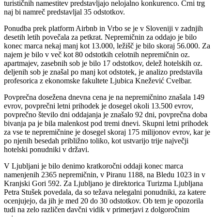
turističnih namestitev predstavljajo nelojalno konkurenco. Črni trg
naj bi namreč predstavljal 35 odstotkov.
Ponudba prek platform Airbnb in Vrbo se je v Sloveniji v zadnjih
desetih letih povečala za petkrat. Nepremičnin za oddajo je bilo
konec marca nekaj manj kot 13.000, ležišč je bilo skoraj 56.000. Za
najem je bilo v več kot 80 odstotkih celotnih nepremičnin oz.
apartmajev, zasebnih sob je bilo 17 odstotkov, delež hotelskih oz.
deljenih sob je znašal po manj kot odstotek, je analizo predstavila
profesorica z ekonomske fakultete Ljubica Knežević Cvelbar.
Povprečna dosežena dnevna cena je na nepremičnino znašala 149
evrov, povprečni letni prihodek je dosegel okoli 13.500 evrov,
povprečno število dni oddajanja je znašalo 92 dni, povprečna doba
bivanja pa je bila malenkost pod tremi dnevi. Skupni letni prihodek
za vse te nepremičnine je dosegel skoraj 175 milijonov evrov, kar je
po njenih besedah približno toliko, kot ustvarijo trije največji
hotelski ponudniki v državi.
V Ljubljani je bilo denimo kratkoročni oddaji konec marca
namenjenih 2365 nepremičnin, v Piranu 1188, na Bledu 1023 in v
Kranjski Gori 592. Za Ljubljano je direktorica Turizma Ljubljana
Petra Stušek povedala, da so težava nelegalni ponudniki, za katere
ocenjujejo, da jih je med 20 do 30 odstotkov. Ob tem je opozorila
tudi na zelo različen davčni vidik v primerjavi z dolgoročnim