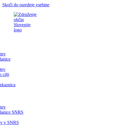
Skoči do osrednje vsebine
itev
lanice
tev
 cilji
zkaznica
itev
članice SNRS
tev v SNRS