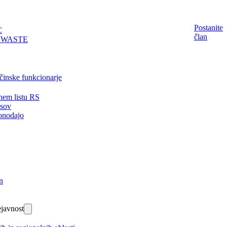
Postanite
C
član
EWASTE
činske funkcionarje
nem listu RS
isov
onodajo
n
javnost