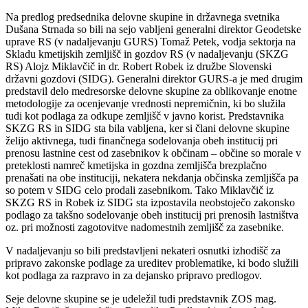
Na predlog predsednika delovne skupine in državnega svetnika
Dušana Strnada so bili na sejo vabljeni generalni direktor Geodetske
uprave RS (v nadaljevanju GURS) Tomaž Petek, vodja sektorja na
Skladu kmetijskih zemljišč in gozdov RS (v nadaljevanju (SKZG
RS) Alojz Miklavčič in dr. Robert Robek iz družbe Slovenski
državni gozdovi (SIDG). Generalni direktor GURS-a je med drugim
predstavil delo medresorske delovne skupine za oblikovanje enotne
metodologije za ocenjevanje vrednosti nepremičnin, ki bo služila
tudi kot podlaga za odkupe zemljišč v javno korist. Predstavnika
SKZG RS in SIDG sta bila vabljena, ker si člani delovne skupine
želijo aktivnega, tudi finančnega sodelovanja obeh institucij pri
prenosu lastnine cest od zasebnikov k občinam – občine so morale v
preteklosti namreč kmetijska in gozdna zemljišča brezplačno
prenašati na obe instituciji, nekatera nekdanja občinska zemljišča pa
so potem v SIDG celo prodali zasebnikom. Tako Miklavčič iz
SKZG RS in Robek iz SIDG sta izpostavila neobstoječo zakonsko
podlago za takšno sodelovanje obeh institucij pri prenosih lastništva
oz. pri možnosti zagotovitve nadomestnih zemljišč za zasebnike.
V nadaljevanju so bili predstavljeni nekateri osnutki izhodišč za
pripravo zakonske podlage za ureditev problematike, ki bodo služili
kot podlaga za razpravo in za dejansko pripravo predlogov.
Seje delovne skupine se je udeležil tudi predstavnik ZOS mag.