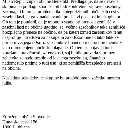
Milan Repič, župan občine Benedikt. Predlagal je, da se delovna
skupina na podlagi izhodišč loti tudi konkretne priprave posebnega
zakona, ki bi urejal problematiko kategoriziranih občinskih cest v
zasebni lasti, in ga v nadaljevanju predstavi poslanskim skupinam.
Ob tem je poudaril, da je trenutno stanje pri prenosu zemljišč v
zasebni lasti na občine ugodno, saj večina zasebnikov taka zemljišča
brezplačno prenese na občino, da pa kateri izmed zasebnikov temu
nasprotuje – sredstva za nakupe in za odškodnine bi tako lahko v
primeru večjega
odpora
zasebnikov finančno močno obremenila že
tako obremenjene občinske blagajne. Ob tem se pojavlja tudi
vprašanje pravičnosti oz. enakosti, saj bi bilo prav, da v primeru
zahtevka za nadomestilo od le enega zasebnika, finančno
nadomestilo prejmejo tudi tisti, ki so zemljišča brezplačno prenesli
na občine.
Naslednja seja delovne skupine bo predvidoma v začetku mesecu
julija.
Združenje občin Slovenije
Dunajska cesta 156
1000 Ljubljana