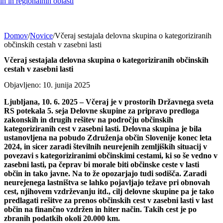
h in regionalnih oblasti
Domov
/
Novice
/
Včeraj sestajala delovna skupina o kategoriziranih
občinskih cestah v zasebni lasti
Včeraj sestajala delovna skupina o kategoriziranih občinskih
cestah v zasebni lasti
Objavljeno: 10. junija 2025
Ljubljana, 10. 6. 2025 – Včeraj je v prostorih Državnega sveta
RS potekala 5. seja Delovne skupine za pripravo predloga
zakonskih in drugih rešitev na področju občinskih
kategoriziranih cest v zasebni lasti. Delovna skupina je bila
ustanovljena na pobudo Združenja občin Slovenije konec leta
2024, in sicer zaradi številnih neurejenih zemljiških situacij v
povezavi s kategoriziranimi občinskimi cestami, ki so še vedno v
zasebni lasti, pa čeprav bi morale biti občinske ceste v lasti
občin in tako javne. Na to že opozarjajo tudi sodišča. Zaradi
neurejenega lastništva se lahko pojavljajo težave pri obnovah
cest, njihovem vzdrževanju itd., cilj delovne skupine pa je tako
predlagati rešitve za prenos občinskih cest v zasebni lasti v last
občin na finančno vzdržen in hiter način. Takih cest je po
zbranih podatkih okoli 20.000 km.