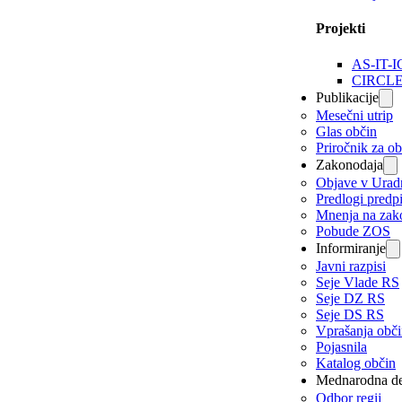
Projekti
AS-IT-I
CIRCL
Publikacije
Mesečni utrip
Glas občin
Priročnik za o
Zakonodaja
Objave v Urad
Predlogi predp
Mnenja na zak
Pobude ZOS
Informiranje
Javni razpisi
Seje Vlade RS
Seje DZ RS
Seje DS RS
Vprašanja obč
Pojasnila
Katalog občin
Mednarodna de
Odbor regij