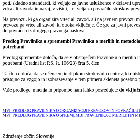
poti, skladno s standardi, ki veljajo za javne uslužbence v državni 
vrtca ali zavoda in nazaj, v višini, kot velja za povračilo stroškov prev
Na prevozu, ki ga organizira vrtec ali zavod, ali na javnem prevozu m
prevozu pa vrtec ali zavod, ki otroka vključuje. Če gre za javni prev
do povračila iz drugega pravnega naslova.
Predlog Pravilnika o spremembi Pravilnika o merilih in metodolog
potrebami
Predlog spremembe določa, da se v obstoječem Pravilniku o merilih in
potrebami (Uradni list RS, št. 106/23) črta 5. člen.
Ta člen določa, da se učencem in dijakom strokovnih centrov, ki obisku
pristojno za vzgojo in izobraževanje v tem primeru skleneta posebno
Vaše predloge, mnenja in pripombe nam lahko posredujete
do vključ
MVI_PREDLOG PRAVILNIKA O ORGANIZACIJI PREVOZOV IN POVRAČILU
MVI_PREDLOG PRAVILNIKA O SPREMEMBI PRAVILNIKA O MERILIH IN 
Združenje občin Slovenije