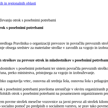
h in regionalnih oblasti
aževanju otrok s posebnimi potrebami
trok s posebnimi potrebami
 predloga Pravilnika o organizaciji prevozov in povračilu prevoznih st
nje obsega sredstev za materialne stroške v zavodih za vzgojo in izobr
ih stroškov za prevoze otrok in mladostnikov s posebnimi potrebam
adostnikov s posebnimi potrebami ter sistem povračila prevoznih strošk
na, preko ministrstva, pristojnega za vzgojo in izobraževanje.
o zagotavlja vrtec, osnovna ali srednja šola, osnovna šola s prilagoj
ok s posebnimi potrebami praviloma uresničuje v okviru organiziranih 
redšolskih otrok s posebnimi potrebami na posameznem organiziranem pr
em povrne strošek mesečne vozovnice za javni prevoz ali strošek kilome
 socialno pomoč po predpisih o socialnem varstvu, se prav tako povrnej