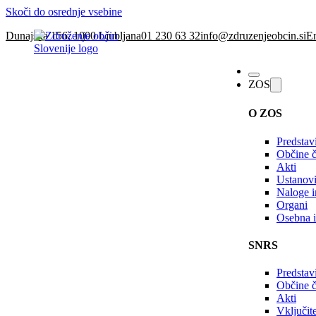
Skoči do osrednje vsebine
Dunajska 156, 1000 Ljubljana
01 230 63 32
info@zdruzenjeobcin.si
En
ZOS
O ZOS
Predstav
Občine č
Akti
Ustanovi
Naloge in
Organi
Osebna i
SNRS
Predstav
Občine 
Akti
Vključi