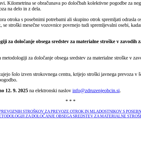
upravi. Kilometrina se obračunava po določbah kolektivne pogodbe za ne
oza na delo in z dela.
ora otroka s posebnimi potrebami ali skupino otrok spremljati odrasla o
oz, se stroški mesečne vozovnice povrnejo tudi spremljevalni osebi, kad
iji za določanje obsega sredstev za materialne stroške v zavodih 
 metodologiji za določanje obsega sredstev za materialne stroške v zav
jejo šolo izven strokovnega centra, krijejo stroški javnega prevoza v šo
 pogodbo.
no 12. 9. 2025
na elektronski naslov
info@zdruzenjeobcin.si
.
* * *
 PREVOZNIH STROŠKOV ZA PREVOZE OTROK IN MLADOSTNIKOV S POSEBN
METODOLOGIJI ZA DOLOČANJE OBSEGA SREDSTEV ZA MATERIALNE STROŠ