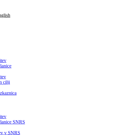
glish
itev
lanice
tev
 cilji
zkaznica
itev
članice SNRS
tev v SNRS