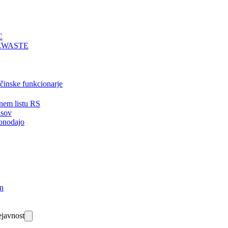
C
EWASTE
bčinske funkcionarje
nem listu RS
isov
onodajo
in
javnost