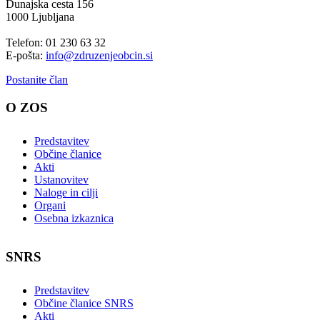
Dunajska cesta 156
1000 Ljubljana
Telefon: 01 230 63 32
E-pošta:
info@zdruzenjeobcin.si
Postanite član
O ZOS
Predstavitev
Občine članice
Akti
Ustanovitev
Naloge in cilji
Organi
Osebna izkaznica
SNRS
Predstavitev
Občine članice SNRS
Akti