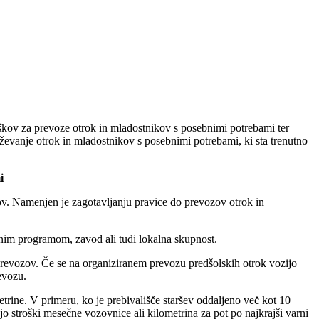
roškov za prevoze otrok in mladostnikov s posebnimi potrebami ter
aževanje otrok in mladostnikov s posebnimi potrebami, ki sta trenutno
i
ov. Namenjen je zagotavljanju pravice do prevozov otrok in
enim programom, zavod ali tudi lokalna skupnost.
prevozov. Če se na organiziranem prevozu predšolskih otrok vozijo
evozu.
trine. V primeru, ko je prebivališče staršev oddaljeno več kot 10
o stroški mesečne vozovnice ali kilometrina za pot po najkrajši varni