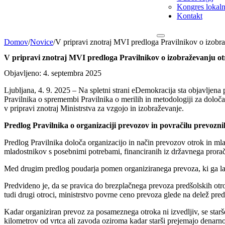
Kongres lokalni
Kontakt
Domov
/
Novice
/
V pripravi znotraj MVI predloga Pravilnikov o izobr
V pripravi znotraj MVI predloga Pravilnikov o izobraževanju o
Objavljeno: 4. septembra 2025
Ljubljana, 4. 9. 2025 – Na spletni strani eDemokracija sta objavljena
Pravilnika o spremembi Pravilnika o merilih in metodologiji za določa
v pripravi znotraj Ministrstva za vzgojo in izobraževanje.
Predlog Pravilnika o organizaciji prevozov in povračilu prevozn
Predlog Pravilnika določa organizacijo in način prevozov otrok in ml
mladostnikov s posebnimi potrebami, financiranih iz državnega proraču
Med drugim predlog poudarja pomen organiziranega prevoza, ki ga lahk
Predvideno je, da se pravica do brezplačnega prevoza predšolskih otr
tudi drugi otroci, ministrstvo povrne ceno prevoza glede na delež p
Kadar organiziran prevoz za posameznega otroka ni izvedljiv, se starš
kilometrov od vrtca ali zavoda oziroma kadar starši prejemajo denarno