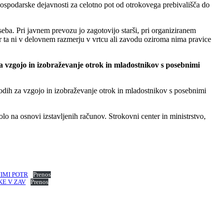
gospodarske dejavnosti za celotno pot od otrokovega prebivališča do
seba. Pri javnem prevozu jo zagotovijo starši, pri organiziranem
ar ta ni v delovnem razmerju v vrtcu ali zavodu oziroma nima pravice
za vzgojo in izobraževanje otrok in mladostnikov s posebnimi
odih za vzgojo in izobraževanje otrok in mladostnikov s posebnimi
lo na osnovi izstavljenih računov. Strokovni center in ministrstvo,
IMI POTR
Prenos
KE V ZAV
Prenos