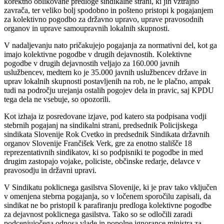
korektno oblikovane predloge sindikalne strani, ki jih vztrajno
zavrača, ter veliko bolj spodobno in pošteno pristopi k pogajanjem
za kolektivno pogodbo za državno upravo, uprave pravosodnih
organov in uprave samoupravnih lokalnih skupnosti.
V nadaljevanju nato pričakujejo pogajanja za normativni del, kot ga
imajo kolektivne pogodbe v drugih dejavnostih. Kolektivne
pogodbe v drugih dejavnostih veljajo za 160.000 javnih
uslužbencev, medtem ko je 35.000 javnih uslužbencev države in
uprav lokalnih skupnosti postavljenih na rob, ne le plačno, ampak
tudi na področju urejanja ostalih pogojev dela in pravic, saj KPDU
tega dela ne vsebuje, so opozorili.
Kot izhaja iz posredovane izjave, pod katero sta podpisana vodji
stebrnih pogajanj na sindikalni strani, predsednik Policijskega
sindikata Slovenije Rok Cvetko in predsednik Sindikata državnih
organov Slovenije Frančišek Verk, gre za enotno stališče 18
reprezentativnih sindikatov, ki so podpisniki te pogodbe in med
drugim zastopajo vojake, policiste, občinske redarje, delavce v
pravosodju in državni upravi.
V Sindikatu poklicnega gasilstva Slovenije, ki je prav tako vključen
v omenjena stebrna pogajanja, so v ločenem sporočilu zapisali, da
sindikat ne bo pristopil k parafiranju predloga kolektivne pogodbe
za dejavnost poklicnega gasilstva. Tako so se odločili zaradi
podcenjujočega odnosa vlade in popolne ignorance ministra za