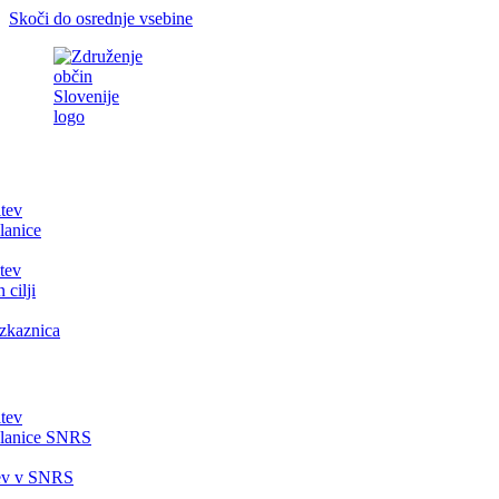
Skoči do osrednje vsebine
itev
lanice
tev
 cilji
zkaznica
itev
članice SNRS
tev v SNRS