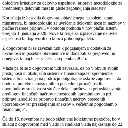
določitve kriterijev za delovno uspešnost, priprave metodologije za
vrednotenje delovnih mest in glede zagotavljanja sredstev.
Kot izhaja iz besedila dogovora, objavljenega na spletni strani
ministrstva, bi metodologijo za uvrščanje delovnih mest in nazivov v
plačne razrede pripravili v obdobju prehoda v nov plačni sistem,
torej do 1. januarja 2028. Nove kriterije za izplačevanje delovne
uspešnosti bi dogovorili do konca prihodnjega leta.
Z dogovorom bi se zavezali tudi k pogajanjem o dodatkih za
nevarnosti in posebne obremenitve in dodatkih za prepovedi in
omejitve, ki naj bi se začela 1. septembra 2025.
Vlada pa bi se z dogovorom tudi zavezala, da bo v okviru svojih
pristojnosti in obstoječih sistemov financiranja ter spremembe
sistema financiranja na področju dolgotrajne oskrbe zagotovila, da
bodo za potrebe neposrednih in posrednih proračunskih
uporabnikov sredstva za stroške dela “upoštevana pri usklajevanju
predlogov finančnih načrtov neposrednih uporabnikov in pri
pripravi izhodišč za pripravo finančnih načrtov posrednih
uporabnikov ter pri sklepanju aneksov k večletnim pogodbam o
financiranju”.
Če do 15. novembra ne bodo sklenjene kolektivne pogodbe, bo v
skladu z dogovorom med vlado in sindikati vlada najkasneje do 22.