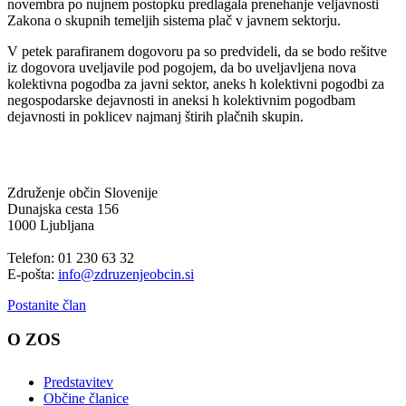
novembra po nujnem postopku predlagala prenehanje veljavnosti
Zakona o skupnih temeljih sistema plač v javnem sektorju.
V petek parafiranem dogovoru pa so predvideli, da se bodo rešitve
iz dogovora uveljavile pod pogojem, da bo uveljavljena nova
kolektivna pogodba za javni sektor, aneks h kolektivni pogodbi za
negospodarske dejavnosti in aneksi h kolektivnim pogodbam
dejavnosti in poklicev najmanj štirih plačnih skupin.
Združenje občin Slovenije
Dunajska cesta 156
1000 Ljubljana
Telefon: 01 230 63 32
E-pošta:
info@zdruzenjeobcin.si
Postanite član
O ZOS
Predstavitev
Občine članice