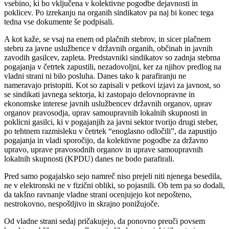
vsebino, ki bo vključena v kolektivne pogodbe dejavnosti in
poklicev. Po izrekanju na organih sindikatov pa naj bi konec tega
tedna vse dokumente še podpisali.
A kot kaže, se vsaj na enem od plačnih stebrov, in sicer plačnem
stebru za javne uslužbence v državnih organih, občinah in javnih
zavodih gasilcev, zapleta. Predstavniki sindikatov so zadnja stebrna
pogajanja v četrtek zapustili, nezadovoljni, ker za njihov predlog na
vladni strani ni bilo posluha. Danes tako k parafiranju ne
nameravajo pristopiti. Kot so zapisali v petkovi izjavi za javnost, so
se sindikati javnega sektorja, ki zastopajo delovnopravne in
ekonomske interese javnih uslužbencev državnih organov, uprav
organov pravosodja, uprav samoupravnih lokalnih skupnosti in
poklicni gasilci, ki v pogajanjih za javni sektor tvorijo drugi steber,
po tehtnem razmisleku v četrtek “enoglasno odločili”, da zapustijo
pogajanja in vladi sporočijo, da kolektivne pogodbe za državno
upravo, uprave pravosodnih organov in uprave samoupravnih
lokalnih skupnosti (KPDU) danes ne bodo parafirali.
Pred samo pogajalsko sejo namreč niso prejeli niti njenega besedila,
ne v elektronski ne v fizični obliki, so pojasnili. Ob tem pa so dodali,
da takšno ravnanje vladne strani ocenjujejo kot nepošteno,
nestrokovno, nespoštljivo in skrajno ponižujoče.
Od vladne strani sedaj pričakujejo, da ponovno preuči povsem