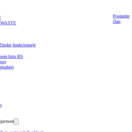
Postanite
C
član
EWASTE
činske funkcionarje
nem listu RS
isov
onodajo
n
javnost