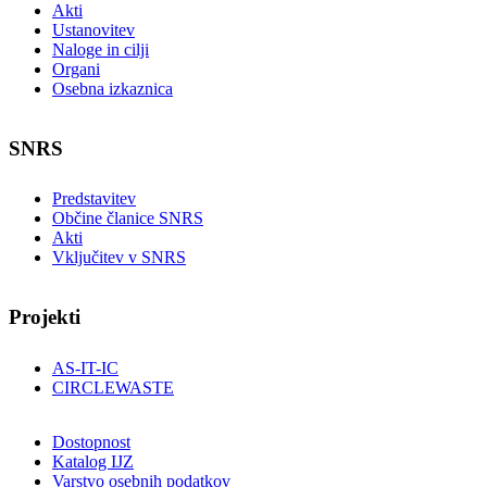
Akti
Ustanovitev
Naloge in cilji
Organi
Osebna izkaznica
SNRS
Predstavitev
Občine članice SNRS
Akti
Vključitev v SNRS
Projekti
AS-IT-IC
CIRCLEWASTE
Dostopnost
Katalog IJZ
Varstvo osebnih podatkov