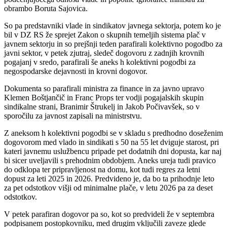
obrambo Boruta Sajovica.
So pa predstavniki vlade in sindikatov javnega sektorja, potem ko je
bil v DZ RS že sprejet Zakon o skupnih temeljih sistema plač v
javnem sektorju in so prejšnji teden parafirali kolektivno pogodbo za
javni sektor, v petek zjutraj, sledeč dogovoru z zadnjih krovnih
pogajanj v sredo, parafirali še aneks h kolektivni pogodbi za
negospodarske dejavnosti in krovni dogovor.
Dokumenta so parafirali ministra za finance in za javno upravo
Klemen Boštjančič in Franc Props ter vodji pogajalskih skupin
sindikalne strani, Branimir Štrukelj in Jakob Počivavšek, so v
sporočilu za javnost zapisali na ministrstvu.
Z aneksom h kolektivni pogodbi se v skladu s predhodno doseženim
dogovorom med vlado in sindikati s 50 na 55 let dviguje starost, pri
kateri javnemu uslužbencu pripade pet dodatnih dni dopusta, kar naj
bi sicer uveljavili s prehodnim obdobjem. Aneks ureja tudi pravico
do odklopa ter pripravljenost na domu, kot tudi regres za letni
dopust za leti 2025 in 2026. Predvideno je, da bo ta prihodnje leto
za pet odstotkov višji od minimalne plače, v letu 2026 pa za deset
odstotkov.
V petek parafiran dogovor pa so, kot so predvideli že v septembra
podpisanem postopkovniku, med drugim vključili zaveze glede