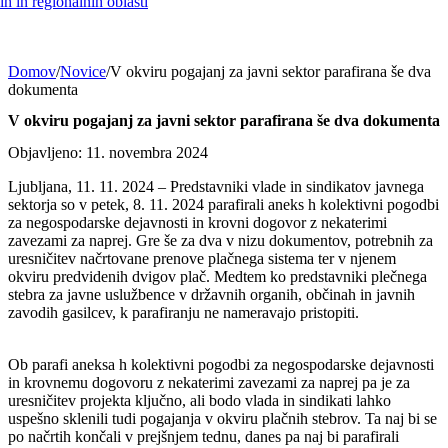
h in regionalnih oblasti
Domov
/
Novice
/
V okviru pogajanj za javni sektor parafirana še dva
dokumenta
V okviru pogajanj za javni sektor parafirana še dva dokumenta
Objavljeno: 11. novembra 2024
Ljubljana, 11. 11. 2024 – Predstavniki vlade in sindikatov javnega
sektorja so v petek, 8. 11. 2024 parafirali aneks h kolektivni pogodbi
za negospodarske dejavnosti in krovni dogovor z nekaterimi
zavezami za naprej. Gre še za dva v nizu dokumentov, potrebnih za
uresničitev načrtovane prenove plačnega sistema ter v njenem
okviru predvidenih dvigov plač. Medtem ko predstavniki plečnega
stebra za javne uslužbence v državnih organih, občinah in javnih
zavodih gasilcev, k parafiranju ne nameravajo pristopiti.
Ob parafi aneksa h kolektivni pogodbi za negospodarske dejavnosti
in krovnemu dogovoru z nekaterimi zavezami za naprej pa je za
uresničitev projekta ključno, ali bodo vlada in sindikati lahko
uspešno sklenili tudi pogajanja v okviru plačnih stebrov. Ta naj bi se
po načrtih končali v prejšnjem tednu, danes pa naj bi parafirali