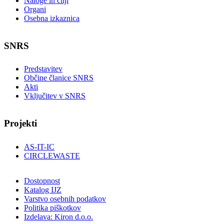
Naloge in cilji
Organi
Osebna izkaznica
SNRS
Predstavitev
Občine članice SNRS
Akti
Vključitev v SNRS
Projekti
AS-IT-IC
CIRCLEWASTE
Dostopnost
Katalog IJZ
Varstvo osebnih podatkov
Politika piškotkov
Izdelava: Kiron d.o.o.