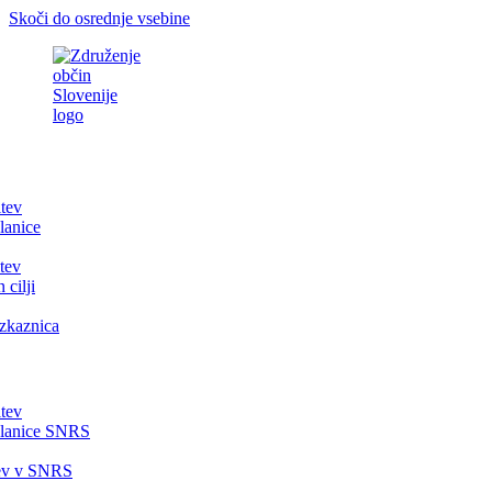
Skoči do osrednje vsebine
itev
lanice
tev
 cilji
zkaznica
itev
članice SNRS
tev v SNRS