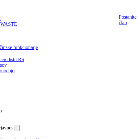
Postanite
C
član
EWASTE
činske funkcionarje
nem listu RS
isov
onodajo
n
javnost