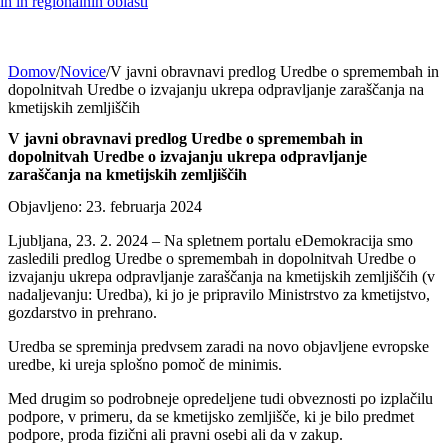
h in regionalnih oblasti
Domov
/
Novice
/
V javni obravnavi predlog Uredbe o spremembah in
dopolnitvah Uredbe o izvajanju ukrepa odpravljanje zaraščanja na
kmetijskih zemljiščih
V javni obravnavi predlog Uredbe o spremembah in
dopolnitvah Uredbe o izvajanju ukrepa odpravljanje
zaraščanja na kmetijskih zemljiščih
Objavljeno: 23. februarja 2024
Ljubljana, 23. 2. 2024 – Na spletnem portalu eDemokracija smo
zasledili predlog Uredbe o spremembah in dopolnitvah Uredbe o
izvajanju ukrepa odpravljanje zaraščanja na kmetijskih zemljiščih (v
nadaljevanju: Uredba), ki jo je pripravilo Ministrstvo za kmetijstvo,
gozdarstvo in prehrano.
Uredba se spreminja predvsem zaradi na novo objavljene evropske
uredbe, ki ureja splošno pomoč de minimis.
Med drugim so podrobneje opredeljene tudi obveznosti po izplačilu
podpore, v primeru, da se kmetijsko zemljišče, ki je bilo predmet
podpore, proda fizični ali pravni osebi ali da v zakup.