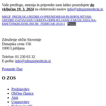
Vaše predloge, mnenja in pripombe nam lahko posredujete
do
vključno 19. 3. 2024
na elektronski naslov
info@zdruzenjeobcin.si
.
MKGP_PREDLOG-UREDBE-O-SPREMEMBAH-IN-DOPOLNITVAH-
UREDBE-O-IZVAJANJU-UKREPA-ODPRAVLJANJE-ZARASCANJA-NA-
KMETIJSKIH-ZEMLJISCIH-_FEBRUAR-2024-1
Prenos
Združenje občin Slovenije
Dunajska cesta 156
1000 Ljubljana
Telefon: 01 230 63 32
E-pošta:
info@zdruzenjeobcin.si
Postanite član
O ZOS
Predstavitev
Občine članice
Akti
Ustanovitev