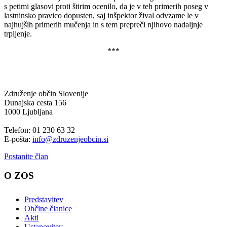
s petimi glasovi proti štirim ocenilo, da je v teh primerih poseg v
lastninsko pravico dopusten, saj inšpektor žival odvzame le v
najhujših primerih mučenja in s tem prepreči njihovo nadaljnje
trpljenje.
***
Združenje občin Slovenije
Dunajska cesta 156
1000 Ljubljana
Telefon: 01 230 63 32
E-pošta:
info@zdruzenjeobcin.si
Postanite član
O ZOS
Predstavitev
Občine članice
Akti
Ustanovitev