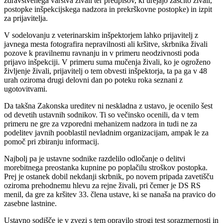
zdravstvenega varstva živali ter predpisov, ki urejajo zaščito živali,
postopke inšpekcijskega nadzora in prekrškovne postopke) in izpit
za prijavitelja.
V sodelovanju z veterinarskim inšpektorjem lahko prijavitelj z
javnega mesta fotografira nepravilnosti ali kršitve, skrbnika živali
pozove k pravilnemu ravnanju in v primeru neodzivnosti poda
prijavo inšpekciji. V primeru suma mučenja živali, ko je ogroženo
življenje živali, prijavitelj o tem obvesti inšpektorja, ta pa ga v 48
urah oziroma drugi delovni dan po poteku roka seznani z
ugotovitvami.
Da takšna Zakonska ureditev ni neskladna z ustavo, je ocenilo šest
od devetih ustavnih sodnikov. Ti so večinsko ocenili, da v tem
primeru ne gre za vzporedni mehanizem nadzora in tudi ne za
podelitev javnih pooblastil nevladnim organizacijam, ampak le za
pomoč pri zbiranju informacij.
Najbolj pa je ustavne sodnike razdelilo odločanje o delitvi
morebitnega preostanka kupnine po poplačilu stroškov postopka.
Prej je ostanek dobil nekdanji skrbnik, po novem pripada zavetišču
oziroma prehodnemu hlevu za rejne živali, pri čemer je DS RS
menil, da gre za kršitev 33. člena ustave, ki se nanaša na pravico do
zasebne lastnine.
Ustavno sodišče je v zvezi s tem opravilo strogi test sorazmernosti in