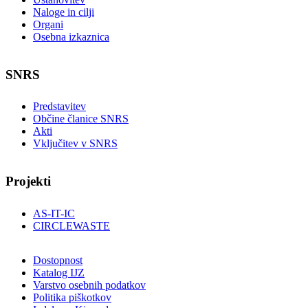
Naloge in cilji
Organi
Osebna izkaznica
SNRS
Predstavitev
Občine članice SNRS
Akti
Vključitev v SNRS
Projekti
AS-IT-IC
CIRCLEWASTE
Dostopnost
Katalog IJZ
Varstvo osebnih podatkov
Politika piškotkov