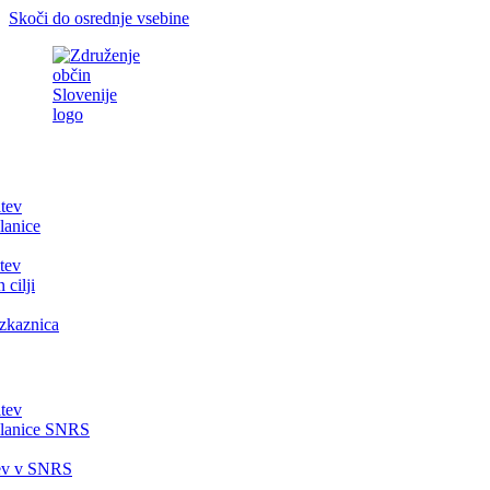
Skoči do osrednje vsebine
itev
lanice
tev
 cilji
zkaznica
itev
članice SNRS
tev v SNRS