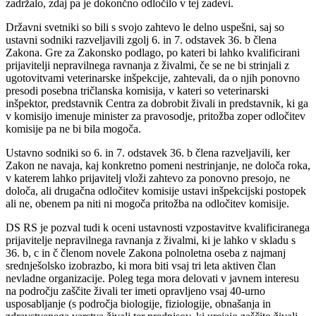
zadržalo, zdaj pa je dokončno odločilo v tej zadevi.
Državni svetniki so bili s svojo zahtevo le delno uspešni, saj so
ustavni sodniki razveljavili zgolj 6. in 7. odstavek 36. b člena
Zakona. Gre za Zakonsko podlago, po kateri bi lahko kvalificirani
prijavitelji nepravilnega ravnanja z živalmi, če se ne bi strinjali z
ugotovitvami veterinarske inšpekcije, zahtevali, da o njih ponovno
presodi posebna tričlanska komisija, v kateri so veterinarski
inšpektor, predstavnik Centra za dobrobit živali in predstavnik, ki ga
v komisijo imenuje minister za pravosodje, pritožba zoper odločitev
komisije pa ne bi bila mogoča.
Ustavno sodniki so 6. in 7. odstavek 36. b člena razveljavili, ker
Zakon ne navaja, kaj konkretno pomeni nestrinjanje, ne določa roka,
v katerem lahko prijavitelj vloži zahtevo za ponovno presojo, ne
določa, ali drugačna odločitev komisije ustavi inšpekcijski postopek
ali ne, obenem pa niti ni mogoča pritožba na odločitev komisije.
DS RS je pozval tudi k oceni ustavnosti vzpostavitve kvalificiranega
prijavitelje nepravilnega ravnanja z živalmi, ki je lahko v skladu s
36. b, c in č členom novele Zakona polnoletna oseba z najmanj
srednješolsko izobrazbo, ki mora biti vsaj tri leta aktiven član
nevladne organizacije. Poleg tega mora delovati v javnem interesu
na področju zaščite živali ter imeti opravljeno vsaj 40-urno
usposabljanje (s področja biologije, fiziologije, obnašanja in