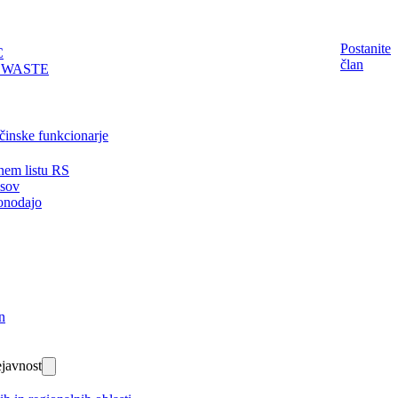
Postanite
C
član
EWASTE
činske funkcionarje
nem listu RS
isov
onodajo
n
javnost