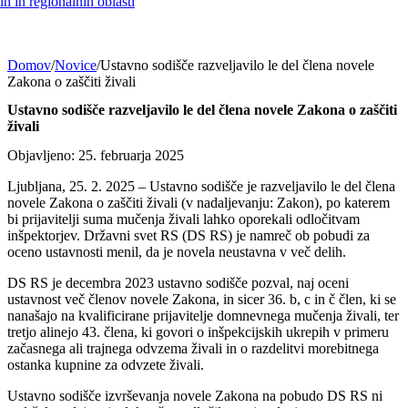
h in regionalnih oblasti
Domov
/
Novice
/
Ustavno sodišče razveljavilo le del člena novele
Zakona o zaščiti živali
Ustavno sodišče razveljavilo le del člena novele Zakona o zaščiti
živali
Objavljeno: 25. februarja 2025
Ljubljana, 25. 2. 2025 – Ustavno sodišče je razveljavilo le del člena
novele Zakona o zaščiti živali (v nadaljevanju: Zakon), po katerem
bi prijavitelji suma mučenja živali lahko oporekali odločitvam
inšpektorjev. Državni svet RS (DS RS) je namreč ob pobudi za
oceno ustavnosti menil, da je novela neustavna v več delih.
DS RS je decembra 2023 ustavno sodišče pozval, naj oceni
ustavnost več členov novele Zakona, in sicer 36. b, c in č člen, ki se
nanašajo na kvalificirane prijavitelje domnevnega mučenja živali, ter
tretjo alinejo 43. člena, ki govori o inšpekcijskih ukrepih v primeru
začasnega ali trajnega odvzema živali in o razdelitvi morebitnega
ostanka kupnine za odvzete živali.
Ustavno sodišče izvrševanja novele Zakona na pobudo DS RS ni