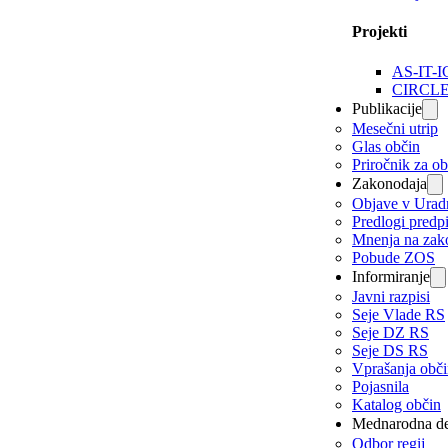
Projekti
AS-IT-I
CIRCL
Publikacije
Mesečni utrip
Glas občin
Priročnik za o
Zakonodaja
Objave v Urad
Predlogi predp
Mnenja na zak
Pobude ZOS
Informiranje
Javni razpisi
Seje Vlade RS
Seje DZ RS
Seje DS RS
Vprašanja obč
Pojasnila
Katalog občin
Mednarodna de
Odbor regij