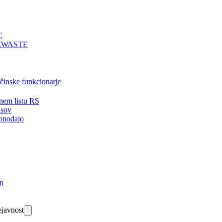
C
EWASTE
bčinske funkcionarje
nem listu RS
isov
onodajo
in
javnost