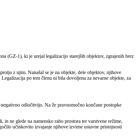
(GZ-1), ki je urejal legalizacijo starejših objektov, zgrajenih brez
protju z njim. Nanašal se je na objekte, dele objektov, njihove
Legalizacija po tem členu ni bila dovoljena za nevarne objekte, za
i z negativno odločitvijo. Na že pravnomočno končane postopke
i, in ne glede na namensko rabo prostora ter varstvene režime,
čilo učinkovito izvajanje njihove izvirne ustavne pristojnosti