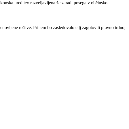
zakonska ureditev razveljavljena že zaradi posega v občinsko
enovljene rešitve. Pri tem bo zasledovalo cilj zagotoviti pravno trdno,