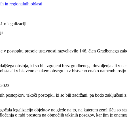
h in regionalnih oblasti
 o legalizaciji
ji
 v postopku presoje ustavnosti razveljavilo 146. člen Gradbenega zakona 
aljšega obstoja, ki so bili zgrajeni brez gradbenega dovoljenja ali v nas
obstajali v bistveno enakem obsegu in z bistveno enako namembnostjo. 
 2023.
nih postopkov, tekoči postopki, ki so bili zadržani, pa bodo zaključen
ala legalizacijo objektov ne glede na to, na katerem zemljišču so stal
dločanja o rabi prostora na območjih takšnih posegov, kar jim je onemogo