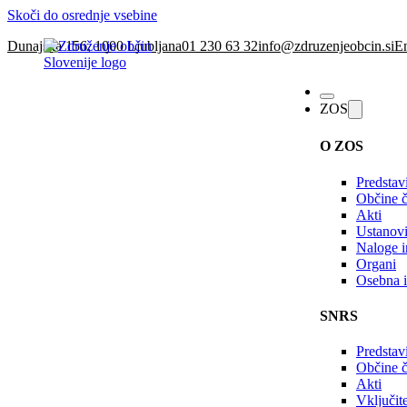
Skoči do osrednje vsebine
Dunajska 156, 1000 Ljubljana
01 230 63 32
info@zdruzenjeobcin.si
En
ZOS
O ZOS
Predstav
Občine č
Akti
Ustanovi
Naloge in
Organi
Osebna i
SNRS
Predstav
Občine 
Akti
Vključi