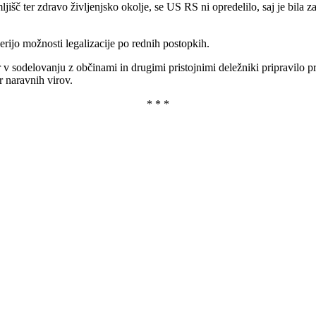
išč ter zdravo življenjsko okolje, se US RS ni opredelilo, saj je bila 
ijo možnosti legalizacije po rednih postopkih.
 v sodelovanju z občinami in drugimi pristojnimi deležniki pripravilo pr
r naravnih virov.
* * *