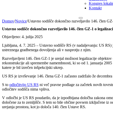
Kongres lokalni
Kontakt
Domov
/
Novice
/
Ustavno sodišče dokončno razveljavilo 146. člen GZ‑1
Ustavno sodišče dokončno razveljavilo 146. člen GZ‑1 o legalizaci
Objavljeno: 4. julija 2025
Ljubljana, 4. 7. 2025 – Ustavno sodišče RS (v nadaljevanju: US RS) je
ustreznega gradbenega dovoljenja ali v nasprotju z njim.
Razveljavljeni 146. člen GZ-1 je urejal možnost legalizacije objektov d
rekonstrukcije ali spremembe namembnosti, ki so od 1. januarja 2005 
katere je bil izrečen inšpekcijski ukrep.
US RS je izvrševanje 146. člena GZ-1 začasno zadržalo že decembra
S to
odločitvijo US RS
ni več pravne podlage za začetek novih tovrst
odločitev sodišča nima vpliva.
V odločbi je US RS poudarilo, da je izpodbijana določba zakona omogoč
določene za to zemljišče. S tem so bile občine povsem izključene iz o
urejanja prostora, kot jo določa 140. člen Ustave RS.