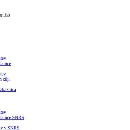
glish
itev
lanice
tev
 cilji
zkaznica
itev
članice SNRS
tev v SNRS