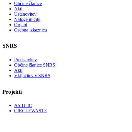
Občine članice
Akti
Ustanovitev
Naloge in cilji
Organi
Osebna izkaznica
SNRS
Predstavitev
Občine članice SNRS
Akti
Vključitev v SNRS
Projekti
AS-IT-IC
CIRCLEWASTE