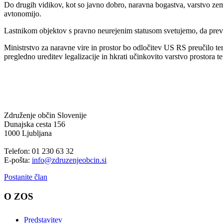
Do drugih vidikov, kot so javno dobro, naravna bogastva, varstvo zemlj
avtonomijo.
Lastnikom objektov s pravno neurejenim statusom svetujemo, da prever
Ministrstvo za naravne vire in prostor bo odločitev US RS preučilo ter
pregledno ureditev legalizacije in hkrati učinkovito varstvo prostora te
Združenje občin Slovenije
Dunajska cesta 156
1000 Ljubljana
Telefon: 01 230 63 32
E-pošta:
info@zdruzenjeobcin.si
Postanite član
O ZOS
Predstavitev