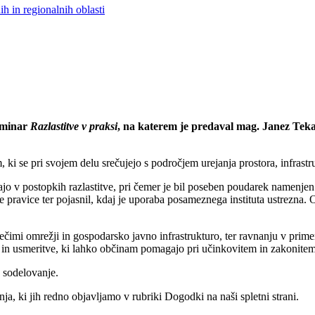
h in regionalnih oblasti
seminar
Razlastitve v praksi
, na katerem je predaval mag. Janez Tekavc
 ki se pri svojem delu srečujejo s področjem urejanja prostora, infrastr
vljajo v postopkih razlastitve, pri čemer je bil poseben poudarek namenj
ke pravice ter pojasnil, kdaj je uporaba posameznega instituta ustrezna. 
mi omrežji in gospodarsko javno infrastrukturo, ter ravnanju v primeri
itve in usmeritve, ki lahko občinam pomagajo pri učinkovitem in zakonit
 sodelovanje.
ja, ki jih redno objavljamo v rubriki Dogodki na naši spletni strani.