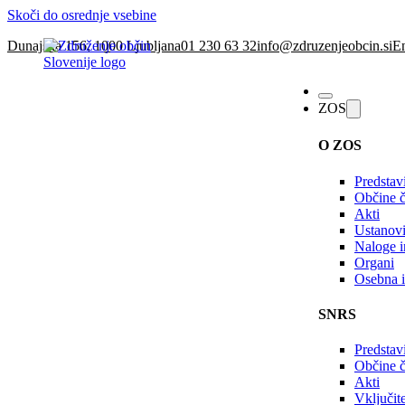
Skoči do osrednje vsebine
Dunajska 156, 1000 Ljubljana
01 230 63 32
info@zdruzenjeobcin.si
En
ZOS
O ZOS
Predstav
Občine č
Akti
Ustanovi
Naloge in
Organi
Osebna i
SNRS
Predstav
Občine 
Akti
Vključi