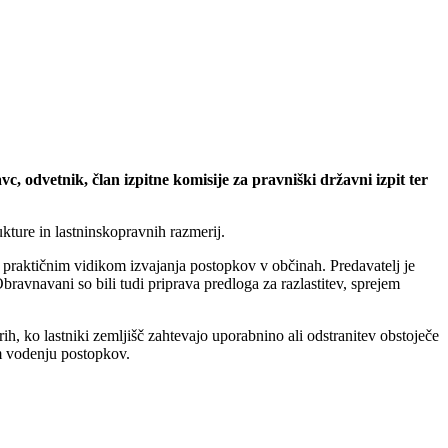
, odvetnik, član izpitne komisije za pravniški državni izpit ter
ukture in lastninskopravnih razmerij.
en praktičnim vidikom izvajanja postopkov v občinah. Predavatelj je
Obravnavani so bili tudi priprava predloga za razlastitev, sprejem
h, ko lastniki zemljišč zahtevajo uporabnino ali odstranitev obstoječe
em vodenju postopkov.