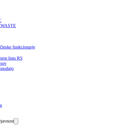
C
EWASTE
bčinske funkcionarje
nem listu RS
isov
onodajo
in
javnost