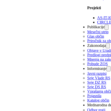
Projekti
AS-IT-I
CIRCL
Publikacije
Mesečni utrip
Glas občin
Priročnik za o
Zakonodaja
Objave v Urad
Predlogi predp
Mnenja na zak
Pobude ZOS
Informiranje
Javni razpisi
Seje Vlade RS
Seje DZ RS
Seje DS RS
Vprašanja obč
Pojasnila
Katalog občin
Mednarodna de
Odbor regij