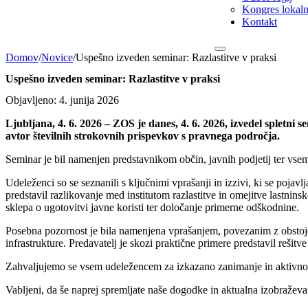
Kongres lokalni
Kontakt
Domov
/
Novice
/
Uspešno izveden seminar: Razlastitve v praksi
Uspešno izveden seminar: Razlastitve v praksi
Objavljeno: 4. junija 2026
Ljubljana, 4. 6. 2026 – ZOS je danes, 4. 6. 2026, izvedel spletni 
avtor številnih strokovnih prispevkov s pravnega področja.
Seminar je bil namenjen predstavnikom občin, javnih podjetij ter vsem,
Udeleženci so se seznanili s ključnimi vprašanji in izzivi, ki se poja
predstavil razlikovanje med institutom razlastitve in omejitve lastnins
sklepa o ugotovitvi javne koristi ter določanje primerne odškodnine.
Posebna pozornost je bila namenjena vprašanjem, povezanim z obstoječi
infrastrukture. Predavatelj je skozi praktične primere predstavil reš
Zahvaljujemo se vsem udeležencem za izkazano zanimanje in aktivno
Vabljeni, da še naprej spremljate naše dogodke in aktualna izobraževan