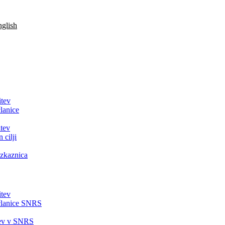
glish
itev
lanice
tev
 cilji
zkaznica
itev
članice SNRS
tev v SNRS