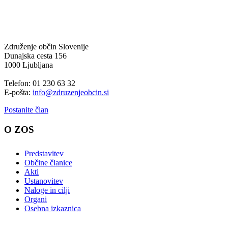
Združenje občin Slovenije
Dunajska cesta 156
1000 Ljubljana
Telefon: 01 230 63 32
E-pošta:
info@zdruzenjeobcin.si
Postanite član
O ZOS
Predstavitev
Občine članice
Akti
Ustanovitev
Naloge in cilji
Organi
Osebna izkaznica