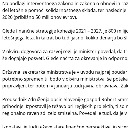
Na podlagi interventnega zakona in zakona o obnovi in razvo
del letošnje pomoči solidarnostnega sklada, ter naslednje l
2020 (približno 50 milijonov evrov).
Glede finančne strategije kohezije 2021 – 2027, je 800 m
letošnjega leta. In takrat bo tudi jasno, koliko denarja bo š
V okviru dogovora za razvoj regij je minister povedal, da 
še dogajajo posveti. Glede načrta za okrevanje in odpornost 
Državna sekretarka ministrstva je v uvodu najprej poudarila
potrebno spremeniti, bodo v okviru ministrstva še potekale
pripravljen, ter potem v januarju tudi javna obravnava. Z
Predsednik Združenja občin Slovenije gospod Robert Smrd
prihodnje. Izpostavil je težavo pri regijskih projektih, ti 
regionalno raven zdi zelo smiselna. Povedal je tudi, da je 
Izpostavil je tudi težave stare finančne perspektive, in sice