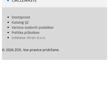
CIRCLEWASTE
Dostopnost
Katalog IJZ
Varstvo osebnih podatkov
Politika piškotkov
Izdelava: Kiron d.o.o.
© 2026 ZOS. Vse pravice pridržane.