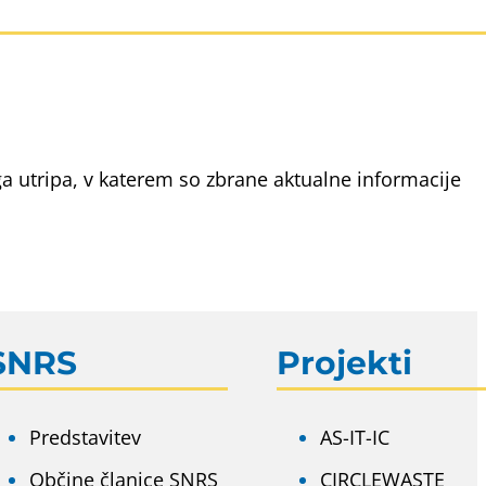
ga utripa, v katerem so zbrane aktualne informacije
SNRS
Projekti
Predstavitev
AS-IT-IC
Občine članice SNRS
CIRCLEWASTE