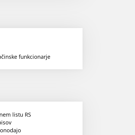
bčinske funkcionarje
nem listu RS
pisov
konodajo