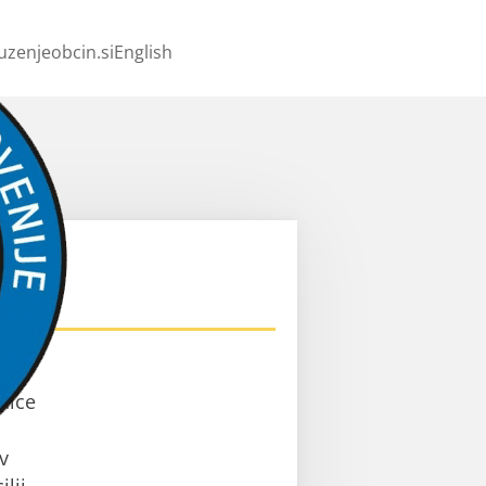
uzenjeobcin.si
English
ev
nice
v