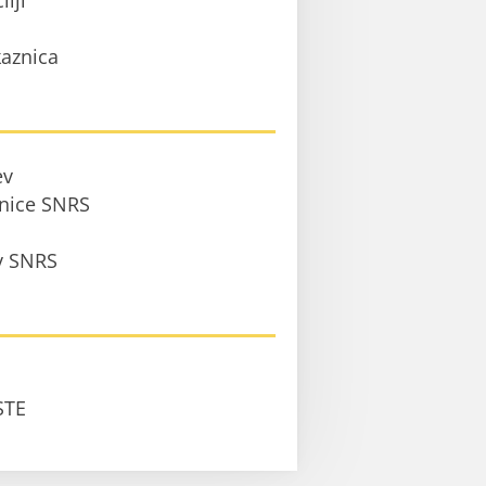
ilji
aznica
ev
anice SNRS
 v SNRS
STE