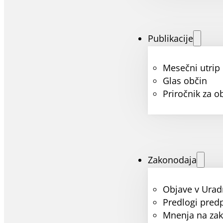
Publikacije
Mesečni utrip
Glas občin
Priročnik za o
Zakonodaja
Objave v Urad
Predlogi pred
Mnenja na za