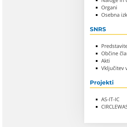
Naloge in c
Organi
Osebna izk
SNRS
Predstavit
Občine čl
Akti
Vključitev
Projekti
AS-IT-IC
CIRCLEWA