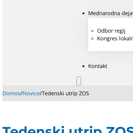
Mednarodna deja
Odbor regij
Kongres lokaln
Kontakt
Domov
/
Novice
/
Tedenski utrip ZOS
Tedenski utrip ZO