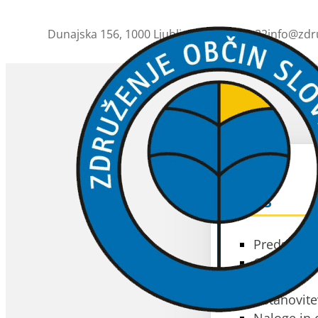
Dunajska 156, 1000 Ljubljana
01 230 63 32
info@zdr
ZOS
O ZOS
Predstavit
Občine čla
Akti
Ustanovite