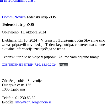
h in regionalnih oblasti
Domov
/
Novice
/
Tedenski utrip ZOS
Tedenski utrip ZOS
Objavljeno: 11. oktobra 2024
Ljubljana, 11. 10. 2024 – V tajništvu Združenja občin Slovenije smo
za vas pripravili novo izdajo Tedenskega utripa, v katerem so zbrane
aktualne informacije iztekajočega se tedna.
Tedenski utrip je na voljo v priponki. Želimo vam prijetno branje.
ZOS TEDENSKI UTRIP_7.10.-13.10.2024
Prenos
Združenje občin Slovenije
Dunajska cesta 156
1000 Ljubljana
Telefon: 01 230 63 32
E-pošta:
info@zdruzenjeobcin.si