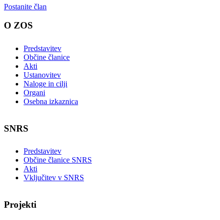
Postanite član
O ZOS
Predstavitev
Občine članice
Akti
Ustanovitev
Naloge in cilji
Organi
Osebna izkaznica
SNRS
Predstavitev
Občine članice SNRS
Akti
Vključitev v SNRS
Projekti