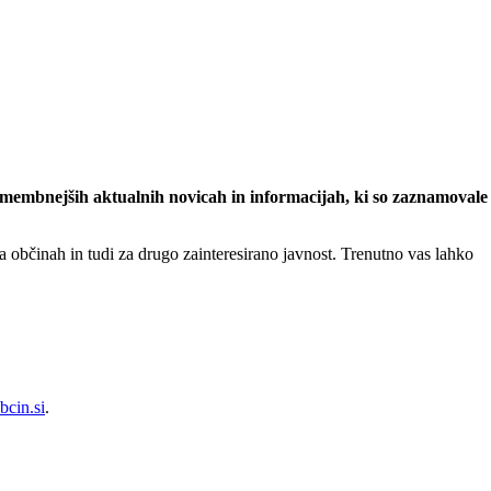
omembnejših aktualnih novicah in informacijah, ki so zaznamovale
a občinah in tudi za drugo zainteresirano javnost. Trenutno vas lahko
bcin.si
.