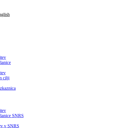
glish
itev
lanice
tev
 cilji
zkaznica
itev
članice SNRS
tev v SNRS