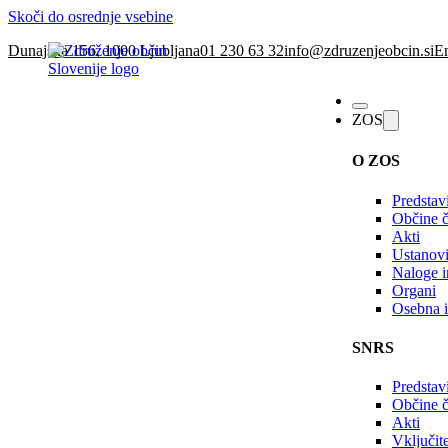
Skoči do osrednje vsebine
Dunajska 156, 1000 Ljubljana
01 230 63 32
info@zdruzenjeobcin.si
En
ZOS
O ZOS
Predstav
Občine č
Akti
Ustanovi
Naloge in
Organi
Osebna i
SNRS
Predstav
Občine 
Akti
Vključi