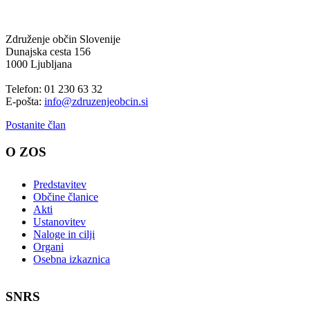
Združenje občin Slovenije
Dunajska cesta 156
1000 Ljubljana
Telefon: 01 230 63 32
E-pošta:
info@zdruzenjeobcin.si
Postanite član
O ZOS
Predstavitev
Občine članice
Akti
Ustanovitev
Naloge in cilji
Organi
Osebna izkaznica
SNRS