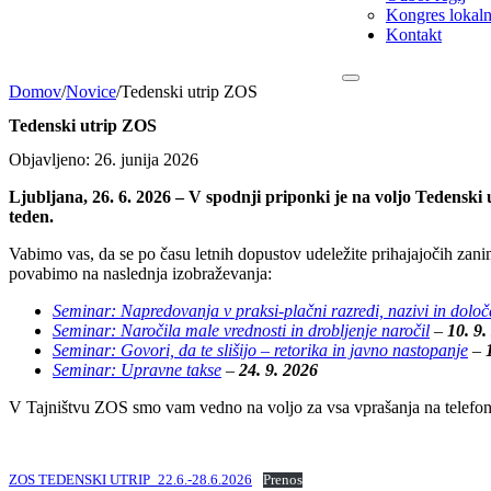
Kongres lokalni
Kontakt
Domov
/
Novice
/
Tedenski utrip ZOS
Tedenski utrip ZOS
Objavljeno: 26. junija 2026
Ljubljana, 26. 6. 2026 – V spodnji priponki je na voljo Tedensk
teden.
Vabimo vas, da se po času letnih dopustov udeležite prihajajočih zanim
povabimo na naslednja izobraževanja:
Seminar: Napredovanja v praksi-plačni razredi, nazivi in dolo
Seminar: Naročila male vrednosti in drobljenje naročil
–
10. 9.
Seminar: Govori, da te slišijo – retorika in javno nastopanje
–
Seminar: Upravne takse
–
24. 9. 2026
V Tajništvu ZOS smo vam vedno na voljo za vsa vprašanja na telefons
ZOS TEDENSKI UTRIP_22.6.-28.6.2026
Prenos