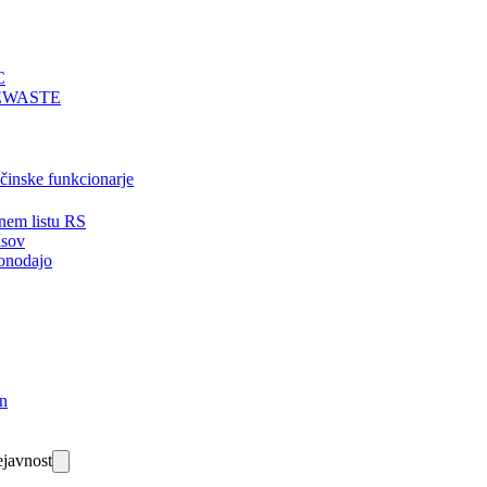
C
EWASTE
bčinske funkcionarje
nem listu RS
isov
onodajo
in
javnost