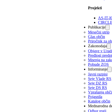
Projekti
AS-IT-I
CIRCL
Publikacije
Mesečni utrip
Glas občin
Priročnik za o
Zakonodaja
Objave v Urad
Predlogi predp
Mnenja na zak
Pobude ZOS
Informiranje
Javni razpisi
Seje Vlade RS
Seje DZ RS
Seje DS RS
Vprašanja obč
Pojasnila
Katalog občin
Mednarodna de
Odbor regij