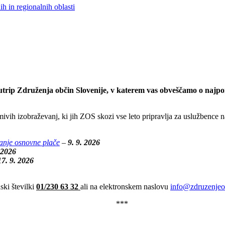
h in regionalnih oblasti
i utrip Združenja občin Slovenije, v katerem vas obveščamo o najp
ivih izobraževanj, ki jih ZOS skozi vse leto pripravlja za uslužbence n
čanje osnovne plače
–
9. 9. 2026
 2026
17. 9. 2026
ki številki
01/230 63 32
ali na elektronskem naslovu
info@zdruzenjeo
***