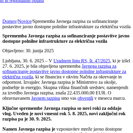
h in regionalnih oblasti
Domov
/
Novice
/
Sprememba Javnega razpisa za sofinanciranje
postavitve javno dostopne polnilne infrastrukture za električna vozila
Sprememba Javnega razpisa za sofinanciranje postavitve javno
dostopne polnilne infrastrukture za električna vozila
Objavljeno: 30. junija 2025
Ljubljana, 30. 6. 2025 – V
Uradnem listu RS, št. 47/2025
, ki je izšel
27. 6. 2025, je bila objavljena sprememba
Javnega razpisa za
sofinanciranje postavitve javno dostopne polnilne infrastrukture za
električna vozila
, ki se financira v okviru Načrta za okrevanje in
odpornost. Izvajalec Javnega razpisa je Ministrstvo za okolje,
podnebje in energijo. Skupna višina finančnih sredstev, namenjenih
za izvedbo Javnega razpisa, znaša 22.435.000,00 EUR. O
obravnavanem
Javnem razpisu
smo vas
obvestili
v mesecu marcu.
Ključne spremembe Javnega razpisa so novi roki za oddajo
vlog. Uveden je novi vmesni rok 5. 8. 2025, novi zaključni rok
razpisa pa je 30. 9. 2025.
Namen Javnega razpisa je
vzpostavitev mreže javno dostopne