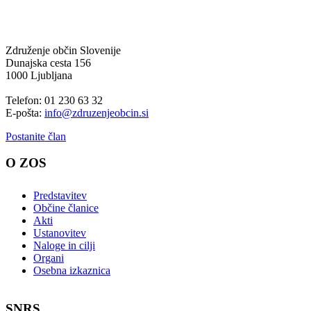
Združenje občin Slovenije
Dunajska cesta 156
1000 Ljubljana
Telefon: 01 230 63 32
E-pošta:
info@zdruzenjeobcin.si
Postanite član
O ZOS
Predstavitev
Občine članice
Akti
Ustanovitev
Naloge in cilji
Organi
Osebna izkaznica
SNRS