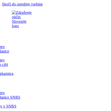
Skoči do osrednje vsebine
itev
lanice
tev
 cilji
zkaznica
itev
članice SNRS
tev v SNRS