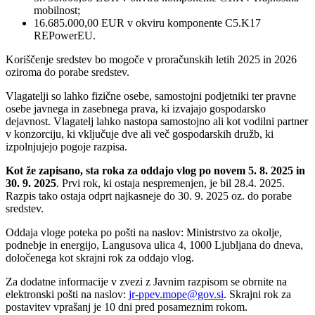
mobilnost;
16.685.000,00 EUR v okviru komponente C5.K17
REPowerEU.
Koriščenje sredstev bo mogoče v proračunskih letih 2025 in 2026
oziroma do porabe sredstev.
Vlagatelji so lahko fizične osebe, samostojni podjetniki ter pravne
osebe javnega in zasebnega prava, ki izvajajo gospodarsko
dejavnost. Vlagatelj lahko nastopa samostojno ali kot vodilni partner
v konzorciju, ki vključuje dve ali več gospodarskih družb, ki
izpolnjujejo pogoje razpisa.
Kot že zapisano, sta roka za oddajo vlog po novem 5. 8. 2025 in
30. 9. 2025
. Prvi rok, ki ostaja nespremenjen, je bil 28.4. 2025.
Razpis tako ostaja odprt najkasneje do 30. 9. 2025 oz. do porabe
sredstev.
Oddaja vloge poteka po pošti na naslov: Ministrstvo za okolje,
podnebje in energijo, Langusova ulica 4, 1000 Ljubljana do dneva,
določenega kot skrajni rok za oddajo vlog.
Za dodatne informacije v zvezi z Javnim razpisom se obrnite na
elektronski pošti na naslov:
jr-ppev.mope@gov.si
. Skrajni rok za
postavitev vprašanj je 10 dni pred posameznim rokom.