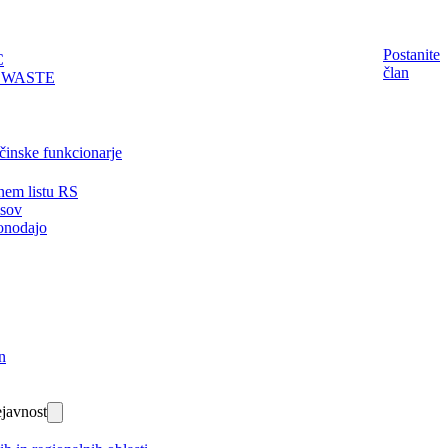
Postanite
C
član
EWASTE
činske funkcionarje
nem listu RS
isov
onodajo
n
javnost