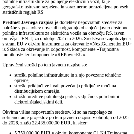
polnilne infrastrukture za polnjenje električnih vozil, ki je
geografsko ustrezno razpršena in sorazmerno porazdeljena po vseh
statističnih regijah RS.
Predmet Javnega razpisa je
dodelitev nepovratnih sredstev za
naložbe v postavitev nove ali nadgradnjo obstoječe javno dostopne
polnilne infrastrukture za električna vozila na območju RS, izven
omrežja TEN-T, za obdobje 2025 in 2026. Sredstva so zagotovljena
s strani EU v okviru Instrumenta za okrevanje »NextGenerationEU«
iz Sklada za okrevanje in odpornost, komponente »Trajnostna
mobilnost« ter komponente »REPowerEU«.
Upravičeni stroški po tem javnem razpisu so:
stroški polnilne infrastrukture in z njo povezane tehnične
opreme,
stroški priključitve in/ali povečanja priključne moči na
distribucijskem omrežju,
stroški ureditve polnilnega parka, vključno s potrebnimi
elektroinštalacijskimi deli.
Okvirna višina nepovratnih sredstev, ki so na razpolago za
sofinanciranje projektov po tem javnem razpisu v obdobju od 2025
do 2026, znaša 22.435.000,00 EUR, in sicer:
5.750.000,00 EUR v okviru komponente C1.K4 Trajnostna