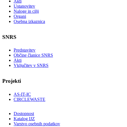
Akti
Ustanovitev
Naloge in cilji
Organi
Osebna izkaznica
SNRS
Predstavitev
Občine članice SNRS
Akti
Vključitev v SNRS
Projekti
AS-IT-IC
CIRCLEWASTE
Dostopnost
Katalog IJZ
Varstvo osebnih podatkov