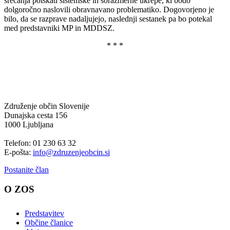
srečanja poiskati sistemske in sorazmerne ukrepe, ki bodo
dolgoročno naslovili obravnavano problematiko. Dogovorjeno je
bilo, da se razprave nadaljujejo, naslednji sestanek pa bo potekal
med predstavniki MP in MDDSZ.
* * *
Združenje občin Slovenije
Dunajska cesta 156
1000 Ljubljana
Telefon: 01 230 63 32
E-pošta:
info@zdruzenjeobcin.si
Postanite član
O ZOS
Predstavitev
Občine članice