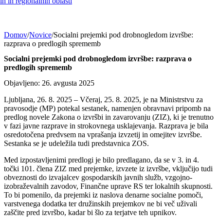
h in regionalnih oblasti
Domov
/
Novice
/
Socialni prejemki pod drobnogledom izvršbe:
razprava o predlogih sprememb
Socialni prejemki pod drobnogledom izvršbe: razprava o
predlogih sprememb
Objavljeno: 26. avgusta 2025
Ljubljana, 26. 8. 2025 – Včeraj, 25. 8. 2025, je na Ministrstvu za
pravosodje (MP) potekal sestanek, namenjen obravnavi pripomb na
predlog novele Zakona o izvršbi in zavarovanju (ZIZ), ki je trenutno
v fazi javne razprave in strokovnega usklajevanja. Razprava je bila
osredotočena predvsem na vprašanja izvzetij in omejitev izvršbe.
Sestanka se je udeležila tudi predstavnica ZOS.
Med izpostavljenimi predlogi je bilo predlagano, da se v 3. in 4.
točki 101. člena ZIZ med prejemke, izvzete iz izvršbe, vključijo tudi
obveznosti do izvajalcev gospodarskih javnih služb, vzgojno-
izobraževalnih zavodov, Finančne uprave RS ter lokalnih skupnosti.
To bi pomenilo, da prejemki iz naslova denarne socialne pomoči,
varstvenega dodatka ter družinskih prejemkov ne bi več uživali
zaščite pred izvršbo, kadar bi šlo za terjatve teh upnikov.