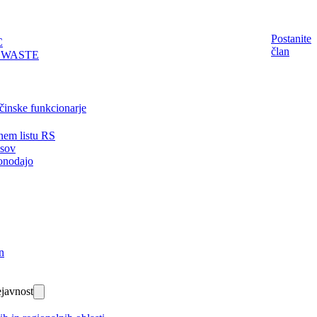
Postanite
C
član
EWASTE
činske funkcionarje
nem listu RS
isov
onodajo
n
javnost