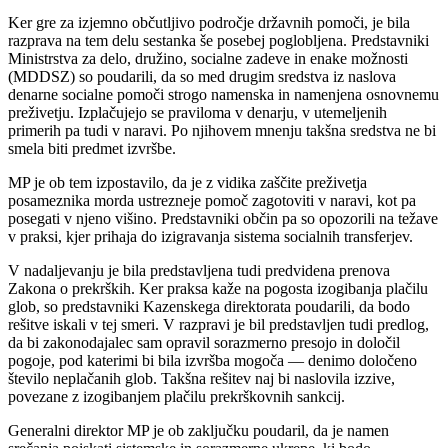
Ker gre za izjemno občutljivo področje državnih pomoči, je bila
razprava na tem delu sestanka še posebej poglobljena. Predstavniki
Ministrstva za delo, družino, socialne zadeve in enake možnosti
(MDDSZ) so poudarili, da so med drugim sredstva iz naslova
denarne socialne pomoči strogo namenska in namenjena osnovnemu
preživetju. Izplačujejo se praviloma v denarju, v utemeljenih
primerih pa tudi v naravi. Po njihovem mnenju takšna sredstva ne bi
smela biti predmet izvršbe.
MP je ob tem izpostavilo, da je z vidika zaščite preživetja
posameznika morda ustrezneje pomoč zagotoviti v naravi, kot pa
posegati v njeno višino. Predstavniki občin pa so opozorili na težave
v praksi, kjer prihaja do izigravanja sistema socialnih transferjev.
V nadaljevanju je bila predstavljena tudi predvidena prenova
Zakona o prekrških. Ker praksa kaže na pogosta izogibanja plačilu
glob, so predstavniki Kazenskega direktorata poudarili, da bodo
rešitve iskali v tej smeri. V razpravi je bil predstavljen tudi predlog,
da bi zakonodajalec sam opravil sorazmerno presojo in določil
pogoje, pod katerimi bi bila izvršba mogoča — denimo določeno
število neplačanih glob. Takšna rešitev naj bi naslovila izzive,
povezane z izogibanjem plačilu prekrškovnih sankcij.
Generalni direktor MP je ob zaključku poudaril, da je namen