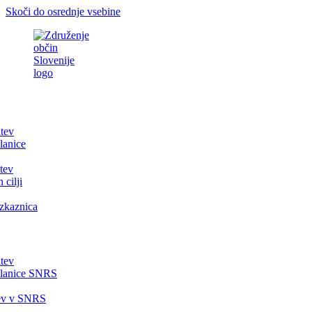
Skoči do osrednje vsebine
itev
lanice
tev
 cilji
zkaznica
itev
članice SNRS
tev v SNRS