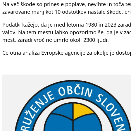
Največ škode so prinesle poplave, nevihte in toča te
zavarovane manj kot 10 odstotkov nastale škode, ena
Podatki kažejo, da je med letoma 1980 in 2023 zarad
valov. Na tem mestu lahko opozorimo še, da je v zadn
mest, zaradi vročine umrlo okoli 2300 ljudi.
Celotna analiza Evropske agencije za okolje je dost