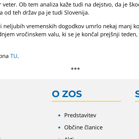
r veter. Ob tem analiza kaže tudi na dejstvo, da je šk
 od teh držav pa je tudi Slovenija.
i neljubih vremenskih dogodkov umrlo nekaj manj kot 2
jem vročinskem valu, ki se je končal prejšnji teden, p
opna
TU
.
***
O ZOS
Predstavitev
Občine članice