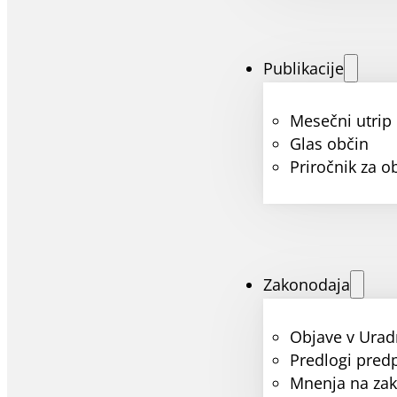
Publikacije
Mesečni utrip
Glas občin
Priročnik za o
Zakonodaja
Objave v Urad
Predlogi pred
Mnenja na za