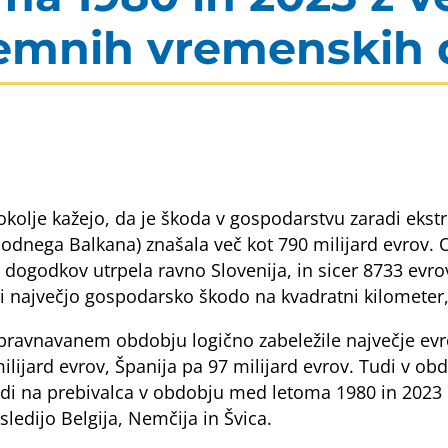
remnih vremenskih
za okolje kažejo, da je škoda v gospodarstvu zaradi e
hodnega Balkana) znašala več kot 790 milijard evrov. 
dogodkov utrpela ravno Slovenija, in sicer 8733 evro
največjo gospodarsko škodo na kvadratni kilometer, t
avnavanem obdobju logično zabeležile največje evrop
 milijard evrov, Španija pa 97 milijard evrov. Tudi v 
 na prebivalca v obdobju med letoma 1980 in 2023 pa 
ledijo Belgija, Nemčija in Švica.