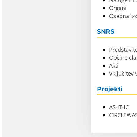
Naloge in c
Organi
Osebna izk
SNRS
Predstavit
Občine čl
Akti
Vključitev
Projekti
AS-IT-IC
CIRCLEWA