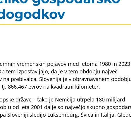
 dogodkov
kstremnih vremenskih pojavov med letoma 1980 in 2023
Ob tem izpostavljajo, da je v tem obdobju največ
v na prebivalca. Slovenija je v obravnavanem obdobj
j. 866.467 evrov na kvadratni kilometer.
ske države – tako je Nemčija utrpela 180 milijard
obdobju od leta 2001 dalje so največjo skupno gospoda
Sloveniji sledijo Luksemburg, Švica in Italija. Gled