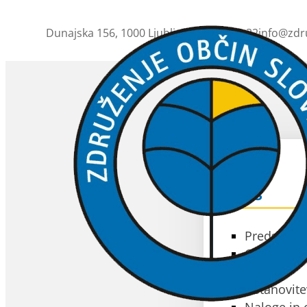
Dunajska 156, 1000 Ljubljana
01 230 63 32
info@zdr
ZOS
O ZOS
Predstavit
Občine čla
Akti
Ustanovite