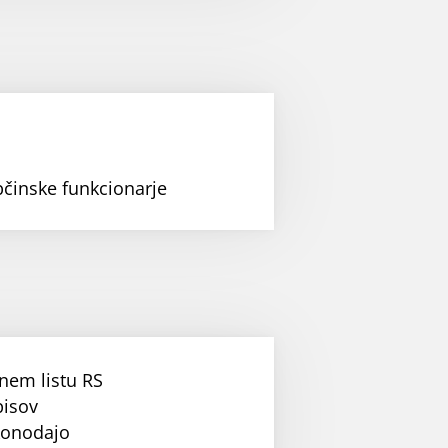
bčinske funkcionarje
nem listu RS
pisov
konodajo