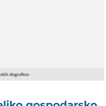
nskih dogodkov
veliko gospodarsko