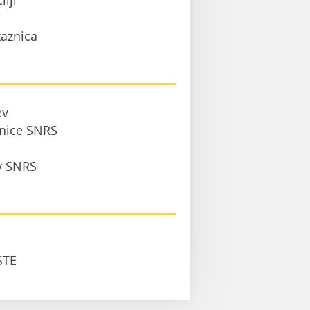
ilji
aznica
ev
anice SNRS
 v SNRS
STE