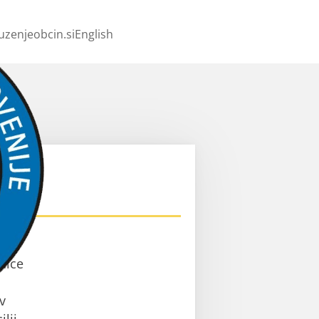
uzenjeobcin.si
English
ev
nice
v