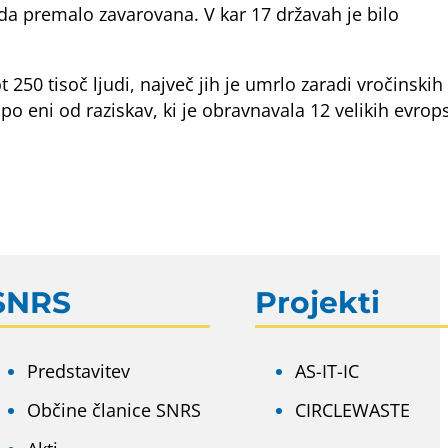
oda premalo zavarovana. V kar 17 državah je bilo
50 tisoč ljudi, največ jih je umrlo zaradi vročinskih
o eni od raziskav, ki je obravnavala 12 velikih evrop
SNRS
Projekti
Predstavitev
AS-IT-IC
Občine članice SNRS
CIRCLEWASTE