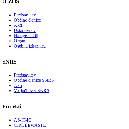
O ZOS
Predstavitev
Občine članice
Akti
Ustanovitev
Naloge in cilji
Organi
Osebna izkaznica
SNRS
Predstavitev
Občine članice SNRS
Akti
Vključitev v SNRS
Projekti
AS-IT-IC
CIRCLEWASTE