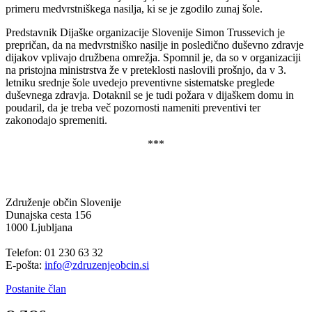
primeru medvrstniškega nasilja, ki se je zgodilo zunaj šole.
Predstavnik Dijaške organizacije Slovenije Simon Trussevich je
prepričan, da na medvrstniško nasilje in posledično duševno zdravje
dijakov vplivajo družbena omrežja. Spomnil je, da so v organizaciji
na pristojna ministrstva že v preteklosti naslovili prošnjo, da v 3.
letniku srednje šole uvedejo preventivne sistematske preglede
duševnega zdravja. Dotaknil se je tudi požara v dijaškem domu in
poudaril, da je treba več pozornosti nameniti preventivi ter
zakonodajo spremeniti.
***
Združenje občin Slovenije
Dunajska cesta 156
1000 Ljubljana
Telefon: 01 230 63 32
E-pošta:
info@zdruzenjeobcin.si
Postanite član