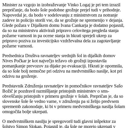
Minister za vzgojo in izobraževanje Vinko Logaj je pri tem izrazil
prepričanje, da bodo šole podobne grožnje prejel tudi v prihodnje.
Napovedal je, da bodo v sodelovanju z ministrstvom za notranje
zadeve in policijo storili vse, da se grožnje ne spremenijo v dejanja.
Glede požara v Dijaškem domu Ivana Cankarja je dodatno pojasnil,
da so na ministrstvu aktivirali pripravo celovitega pregleda stanja
požarne varnosti in pa ocene stanja in hkrati sprejeli ukrep za
pripravo poziva za investicijsko vzdrževalna dela za zagotavljanje
požarne varnosti.
Predsednica Društva ravnateljev srednjih šol in dijaških domov
Nives Počkar je kot največjo težavo ob grožnji izpostavila
pomanjkanje prevozov za dijake po evakuaciji. Hkrati je opomnila,
da so šole bolj nemočne pri odzivu na medvrstniško nasilje, kot pri
odzivu na groženje.
Predstavnik Združenja ravnateljev in pomočnikov ravnateljev Sašo
Božič je pozdravil razmišljanje pristojnih ministrstev o sms-
obveščanju pristojnih v primeru grožnje v šolah. Prepričan je, da so
slovenske šole še vedno varne, v združenju pa si želijo predvsem
sprememb zakonodaje, ki bi v primeru medvrstniškega nasilja šolam
omogočila bolje ukrepati.
O medvrstniškem nasilju je spregovoril tudi glavni inšpektor za
šolstvo Simon Slokan. Pojasnil je, da šole ne morejo ukrepati v