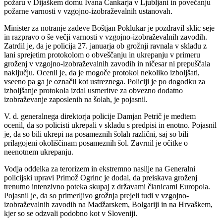
požaru v Dijaškem domu Ivana Cankarja v Ljubljani in povečanju
požarne varnosti v vzgojno-izobraževalnih ustanovah.
Minister za notranje zadeve Boštjan Poklukar je pozdravil sklic seje
in razpravo o še večji varnosti v vzgojno-izobraževalnih zavodih.
Zatrdil je, da je policija 27. januarja ob grožnji ravnala v skladu z
lani sprejetim protokolom o obveščanju in ukrepanju v primeru
groženj v vzgojno-izobraževalnih zavodih in ničesar ni prepuščala
naključju. Ocenil je, da je mogoče protokol nekoliko izboljšati,
vseeno pa ga je označil kot ustreznega. Policiji je po dogodku za
izboljšanje protokola izdal usmeritve za obvezno dodatno
izobraževanje zaposlenih na šolah, je pojasnil.
V. d. generalnega direktorja policije Damjan Petrič je medtem
ocenil, da so policisti ukrepali v skladu s predpisi in enotno. Pojasnil
je, da so bili ukrepi na posameznih šolah različni, saj so bili
prilagojeni okoliščinam posameznih šol. Zavrnil je očitke o
neenotnem ukrepanju.
Vodja oddelka za terorizem in ekstremno nasilje na Generalni
policijski upravi Primož Ogrinc je dodal, da preiskava groženj
trenutno intenzivno poteka skupaj z državami članicami Europola.
Pojasnil je, da so primerljivo grožnja prejeli tudi v vzgojno-
izobraževalnih zavodih na Madžarskem, Bolgariji in na Hrvaškem,
kjer so se odzvali podobno kot v Sloveniji.