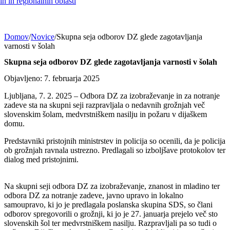
h in regionalnih oblasti
Domov
/
Novice
/
Skupna seja odborov DZ glede zagotavljanja
varnosti v šolah
Skupna seja odborov DZ glede zagotavljanja varnosti v šolah
Objavljeno: 7. februarja 2025
Ljubljana, 7. 2. 2025 – Odbora DZ za izobraževanje in za notranje
zadeve sta na skupni seji razpravljala o nedavnih grožnjah več
slovenskim šolam, medvrstniškem nasilju in požaru v dijaškem
domu.
Predstavniki pristojnih ministrstev in policija so ocenili, da je policija
ob grožnjah ravnala ustrezno. Predlagali so izboljšave protokolov ter
dialog med pristojnimi.
Na skupni seji odbora DZ za izobraževanje, znanost in mladino ter
odbora DZ za notranje zadeve, javno upravo in lokalno
samoupravo, ki jo je predlagala poslanska skupina SDS, so člani
odborov spregovorili o grožnji, ki jo je 27. januarja prejelo več sto
slovenskih šol ter medvrstniškem nasilju. Razpravljali pa so tudi o