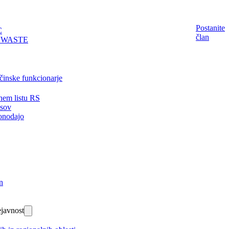
Postanite
C
član
EWASTE
činske funkcionarje
nem listu RS
isov
onodajo
n
javnost