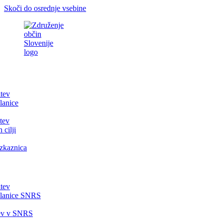
Skoči do osrednje vsebine
itev
lanice
tev
 cilji
zkaznica
itev
članice SNRS
tev v SNRS