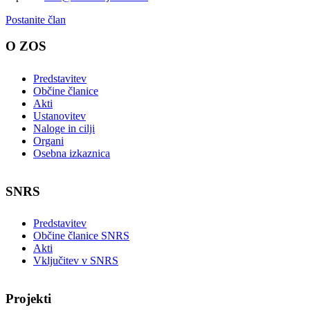
Postanite član
O ZOS
Predstavitev
Občine članice
Akti
Ustanovitev
Naloge in cilji
Organi
Osebna izkaznica
SNRS
Predstavitev
Občine članice SNRS
Akti
Vključitev v SNRS
Projekti