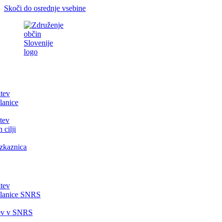
Skoči do osrednje vsebine
itev
lanice
tev
 cilji
zkaznica
itev
članice SNRS
tev v SNRS