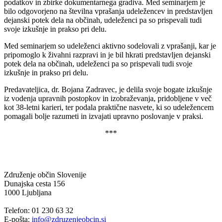
podatkov in zbirke dokumentarnega gradiva. Med seminarjem je
bilo odgovorjeno na številna vprašanja udeležencev
in predstavljen
dejanski potek dela na občinah, udeleženci pa so prispevali tudi
svoje izkušnje in prakso pri delu
.
Med seminarjem so udeleženci aktivno sodelovali z vprašanji, kar je
pripomoglo k živahni razpravi in je bil hkrati predstavljen dejanski
potek dela na občinah, udeleženci pa so prispevali tudi svoje
izkušnje in prakso pri delu.
Predavateljica, dr. Bojana Zadravec, je delila svoje bogate izkušnje
iz vodenja upravnih postopkov in izobraževanja, pridobljene v več
kot 38-letni karieri, ter podala praktične nasvete, ki so udeležencem
pomagali bolje razumeti in izvajati upravno poslovanje v praksi.
***
Združenje občin Slovenije
Dunajska cesta 156
1000 Ljubljana
Telefon: 01 230 63 32
E-pošta:
info@zdruzenjeobcin.si