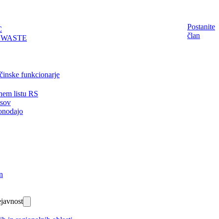
Postanite
C
član
EWASTE
činske funkcionarje
nem listu RS
isov
onodajo
n
javnost