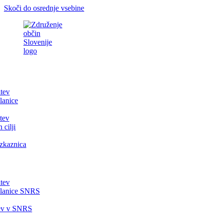
Skoči do osrednje vsebine
itev
lanice
tev
 cilji
zkaznica
itev
članice SNRS
tev v SNRS