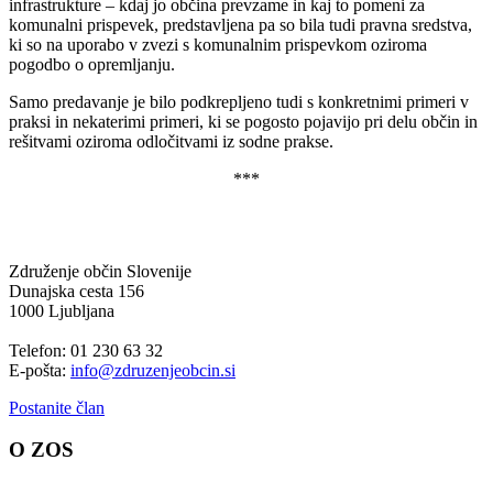
infrastrukture – kdaj jo občina prevzame in kaj to pomeni za
komunalni prispevek, predstavljena pa so bila tudi pravna sredstva,
ki so na uporabo v zvezi s komunalnim prispevkom oziroma
pogodbo o opremljanju.
Samo predavanje je bilo podkrepljeno tudi s konkretnimi primeri v
praksi in nekaterimi primeri, ki se pogosto pojavijo pri delu občin in
rešitvami oziroma odločitvami iz sodne prakse.
***
Združenje občin Slovenije
Dunajska cesta 156
1000 Ljubljana
Telefon: 01 230 63 32
E-pošta:
info@zdruzenjeobcin.si
Postanite član
O ZOS