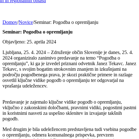
h in regionalnih oblasti
Domov
/
Novice
/
Seminar: Pogodba o opremljanju
Seminar: Pogodba o opremljanju
Objavljeno: 25. aprila 2024
Ljubljana, 25. 4. 2024 – Združenje občin Slovenije je danes, 25. 4.
2024 organiziralo zanimivo predavanje na temo “Pogodba o
opremljanju”, ki ga je izvedel priznani odvetnik Janez Tekavc. Janez
Tekavc, s svojim bogatim strokovnim znanjem in izkušnjami na
področju pogodbenega prava, je skozi praktične primere in razlage
osvetlil ključne vidike pogodb o opremljanju ter odgovarjal na
vprašanja udeležencev.
Predavanje je zajemalo ključne vidike pogodb o opremljanju,
vključno z zakonskimi določbami, pravnimi vidiki, pogostimi pastmi
in koristnimi nasveti za uspešno sklenitev in izvajanje takšnih
pogodb.
Med drugim je bila udeležencem predstavljena tudi vsebina pogodbe
o opremljanju, odmera komunalnega prispevka, prevzem