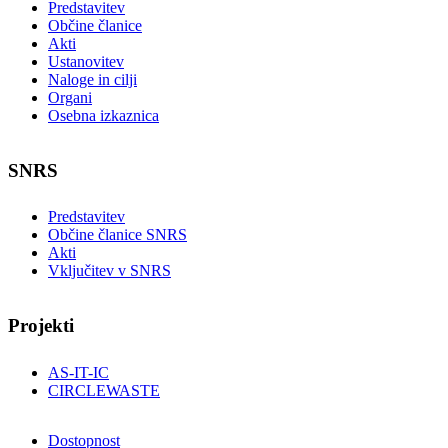
Predstavitev
Občine članice
Akti
Ustanovitev
Naloge in cilji
Organi
Osebna izkaznica
SNRS
Predstavitev
Občine članice SNRS
Akti
Vključitev v SNRS
Projekti
AS-IT-IC
CIRCLEWASTE
Dostopnost