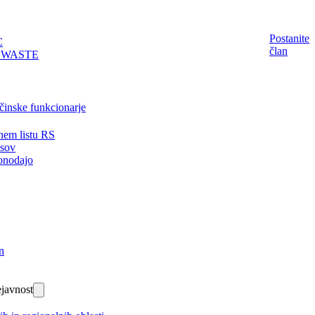
Postanite
C
član
EWASTE
činske funkcionarje
nem listu RS
isov
onodajo
n
javnost