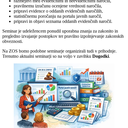
razmejitvi med evidenčnimi in neevidenčnimi naročili,
pravilnemu izračunu ocenjene vrednosti naročila,
pripravi evidence o oddanih evidenčnih naročilih,
statističnemu poročanju na portalu javnih naročil,
pripravi in objavi seznama oddanih evidenčnih naročil.
Seminar je udeležencem ponudil uporabna znanja za zakonito in
pregledno izvajanje postopkov ter pravilno izpolnjevanje zakonskih
obveznosti.
Na ZOS bomo podobne seminarje organizirali tudi v prihodnje.
Trenutno aktualni seminarji so na voljo v zavihku
Dogodki
.