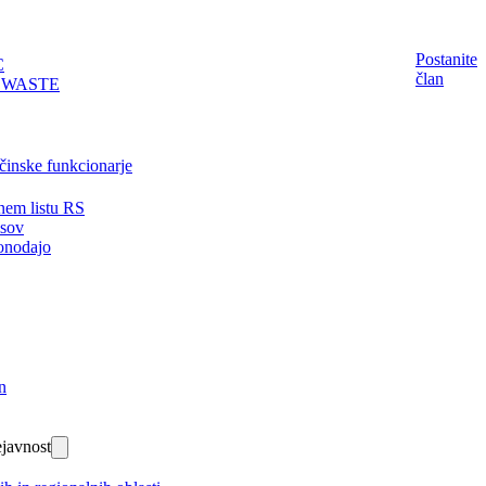
Postanite
C
član
EWASTE
činske funkcionarje
nem listu RS
isov
onodajo
n
javnost