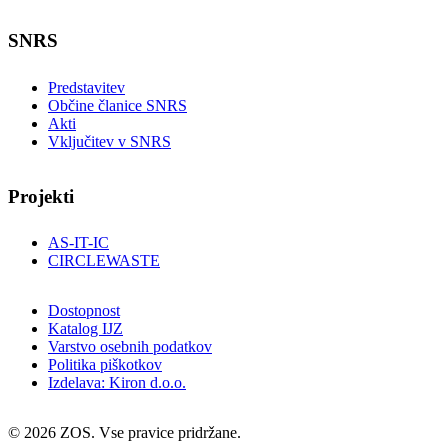
SNRS
Predstavitev
Občine članice SNRS
Akti
Vključitev v SNRS
Projekti
AS-IT-IC
CIRCLEWASTE
Dostopnost
Katalog IJZ
Varstvo osebnih podatkov
Politika piškotkov
Izdelava: Kiron d.o.o.
© 2026 ZOS. Vse pravice pridržane.