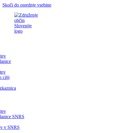
Skoči do osrednje vsebine
itev
lanice
tev
 cilji
zkaznica
itev
članice SNRS
tev v SNRS