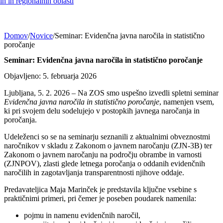
h in regionalnih oblasti
Domov
/
Novice
/
Seminar: Evidenčna javna naročila in statistično
poročanje
Seminar: Evidenčna javna naročila in statistično poročanje
Objavljeno: 5. februarja 2026
Ljubljana, 5. 2. 2026 – Na ZOS smo uspešno izvedli spletni seminar
Evidenčna javna naročila in statistično poročanje
, namenjen vsem,
ki pri svojem delu sodelujejo v postopkih javnega naročanja in
poročanja.
Udeleženci so se na seminarju seznanili z aktualnimi obveznostmi
naročnikov v skladu z Zakonom o javnem naročanju (ZJN-3B) ter
Zakonom o javnem naročanju na področju obrambe in varnosti
(ZJNPOV), zlasti glede letnega poročanja o oddanih evidenčnih
naročilih in zagotavljanja transparentnosti njihove oddaje.
Predavateljica Maja Marinček je predstavila ključne vsebine s
praktičnimi primeri, pri čemer je poseben poudarek namenila:
pojmu in namenu evidenčnih naročil,