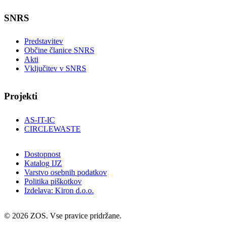
SNRS
Predstavitev
Občine članice SNRS
Akti
Vključitev v SNRS
Projekti
AS-IT-IC
CIRCLEWASTE
Dostopnost
Katalog IJZ
Varstvo osebnih podatkov
Politika piškotkov
Izdelava: Kiron d.o.o.
© 2026 ZOS. Vse pravice pridržane.