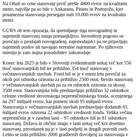
Na Obali so cene stanovanj prvič prešle 4800 evrov na kvadratni
meter, najvišje pa so bile v Ankaranu, Piranu in Portorožu, kjer
posamezna stanovanja presegajo tudi 10.000 evrov na kvadratni
meter.
GURS ob tem opozarja, da spremljanje trga novogradenj in
najemnih stanovanj ostaja pomanjkljivo. Investitorji pogosto ne
poročajo o prodajah novogradenj, najemodajalci pa ne prijavljajo
najemnih poslov ali navajajo nerealne najemnine. Po njihovem
mnenju je zato nujna posodobitev zakonodaje.
Konec leta 2025 je bilo v Sloveniji evidentiranih nekaj več kot 556
tisoč stanovanjskih hiš ter približno 354 tisoč stanovanj v
večstanovanjskih stavbah. Fond hiš se je v enem letu povečal za
okoli pol odstotka oziroma za približno 2500 enot, število stanovanj
v večstanovanjskih stavbah pa za en odstotek oziroma za skoraj
3500 enot. Stanovanjske hiše predstavljajo približno 32 odstotkov
celotne vrednosti slovenskega nepremičninskega fonda, ocenjenega
na 297 milijard evrov, kar pomeni okoli 95 milijard evrov.
Stanovanja v večstanovanjskih stavbah predstavljajo dodatnih 65
milijard evrov oziroma 22 odstotkov vrednosti fonda. Velika večina
nepremičnin je v zasebni lasti – 97 odstotkov hiš in 81 odstotkov
stanovanj. Država in občine imajo v lasti nekaj več kot desetino
stanovanj, preostanek pa je v lasti podjetij in drugih pravnih oseb.
Letno se izda približno 2000 gradbenih dovoljenj za stanovanja v