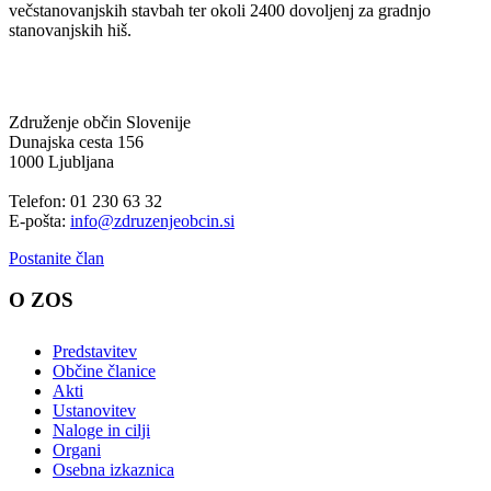
večstanovanjskih stavbah ter okoli 2400 dovoljenj za gradnjo
stanovanjskih hiš.
Združenje občin Slovenije
Dunajska cesta 156
1000 Ljubljana
Telefon: 01 230 63 32
E-pošta:
info@zdruzenjeobcin.si
Postanite član
O ZOS
Predstavitev
Občine članice
Akti
Ustanovitev
Naloge in cilji
Organi
Osebna izkaznica