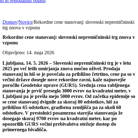
h in regionalnih oblasti
Domov
/
Novice
/
Rekordne cene stanovanj: slovenski nepremičninski
trg znova v vzponu
Rekordne cene stanovanj: slovenski nepremičninski trg znova v
vzponu
Objavljeno: 14. maja 2026
Ljubljana, 14. 5. 2026 – Slovenski nepremičninski trg je v letu
2025 po več letih umirjanja znova močno oživel. Prodaja
stanovanj in hiš se je povečala za približno četrtino, cene pa so v
večini države dosegle nove rekordne ravni, kaže najnovejše
poročilo Geodetske uprave (GURS). Srednja cena rabljenega
stanovanja je prvič presegla 3000 evrov na kvadratni meter, v
Ljubljani pa je prešla mejo 5000 evrov. Od začetka epidemije so
se cene stanovanj dvignile za skoraj 80 odstotkov, hiš za
približno 65 odstotkov, gradbena zemljišča pa za okoli 60
odstotkov. V prestolnici posamezna starejša stanovanja že
dosegajo skoraj 9700 evrov na kvadratni meter, kar po
opozorilih GURS večini prebivalstva otežuje dostop do
primernega bivališča.