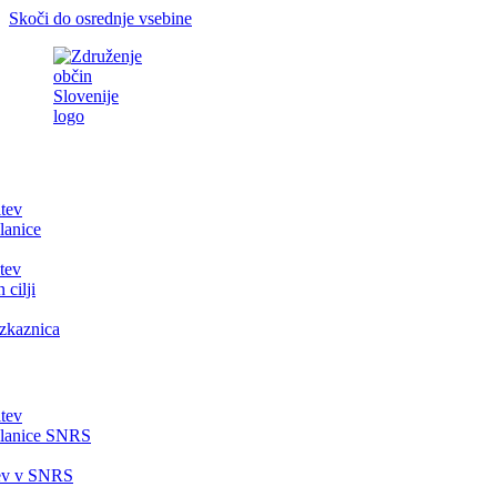
Skoči do osrednje vsebine
itev
lanice
tev
 cilji
zkaznica
itev
članice SNRS
tev v SNRS