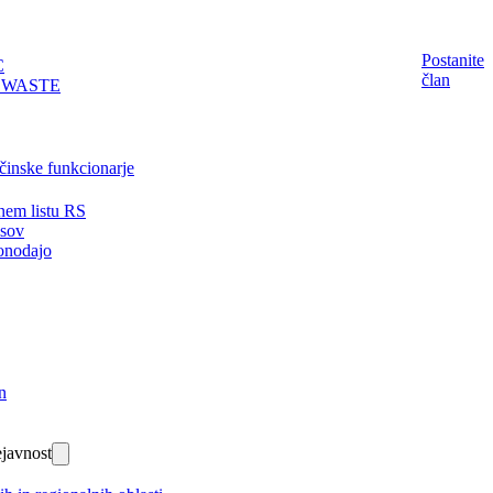
Postanite
C
član
EWASTE
činske funkcionarje
nem listu RS
isov
onodajo
n
javnost