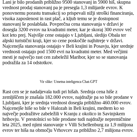
Lani je bilo prodanih približno 9500 stanovanj in 5900 hiš, skupna
vrednost prodaj stanovanj pa je presegla 1,3 milijarde evrov. K
ponovnemu porastu transakcij so prispevali nižji stroški financiranja,
visoka zaposlenost in rast plač, a kljub temu se je dostopnost
stanovanj še poslabšala. Povprečna cena stanovanja v državi je
dosegla 3200 evrov na kvadratni meter, kar je skoraj 300 evrov več
kot leto prej. Najvišje cene ostajajo v Ljubljani, sledijo Obala ter
alpski turistični kraji, kjer so cene poskočile najhitreje v državi.
Najcenejša stanovanja ostajajo v Beli krajini in Posavju, kjer srednje
vrednosti ostajajo pod 1500 evri na kvadratni meter. Med večjimi
mesti je največjo rast cen zabeležil Maribor, kjer so se stanovanja
podražila za 14 odstotkov.
Vir slike: Umetna inteligenca Chat-GPT
Rast cen se je nadaljevala tudi pri hišah. Srednja cena hiše z
zemljiščem je znašala 182.000 evrov, najdražje pa so bile prodane v
Ljubljani, kjer je srednja vrednost dosegla približno 460.000 evrov.
Najcenejše hiše so bile v Halozah in Beli krajini, medtem ko so
največje podražitve zabeležili v Kranju z okolico in Savinjskem
hribovju. V prestolnici so bile prodane tudi najdražje nepremičnine
leta 2025, med njimi stanovanje v Villi Schellenburg za 1,9 milijona
evrov ter hiša na območju Vrhovcev za približno 2,7 milijona evrov.