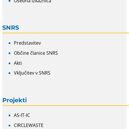
Osebna izkaznica
SNRS
Predstavitev
Občine članice SNRS
Akti
Vključitev v SNRS
Projekti
AS-IT-IC
CIRCLEWASTE