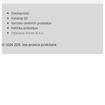
Dostopnost
Katalog IJZ
Varstvo osebnih podatkov
Politika piškotkov
Izdelava: Kiron d.o.o.
© 2026 ZOS. Vse pravice pridržane.