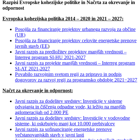
Razpisi Evropske kohezijske politike in Načrta za okrevanje in
odpornost
Evropska kohezijska politika 2014 – 2020 in 2021 – 2027:
Posojila za financiranje projektov urbanega razvoja za občine
(UR)
Posojila za financiranje projektov celovite energetske prenove
javnih stavb (EE
)
Javni razpis za predložitev projektov manjših vrednosti –
Interreg program SI-HU 2021-2027
Javni razpis za projekte manjših vrednosti – Interreg program
SI-AT 2021-2027
Povabilo razvojnim svetom regij za pripravo in podpis
dogovorov za razvoj regij za programsko obdobje 2021−2027
Načrt za okrevanje in odpornost:
Javni razpis za dodelitev sredstev: Investicije v sisteme
odvajanja in čiščenja odpadne vode, ki ležijo na manjših
aglomeracijah od 2.000 PE
Javni razpis za dodelitev sredstev: Investicije v vodovodne
sisteme, ki oskrbujejo manj kot 10.000 prebivalcev
Javni razpis za sofinanciranje energetske prenove
večstanovanjskih stavb v javni lasti