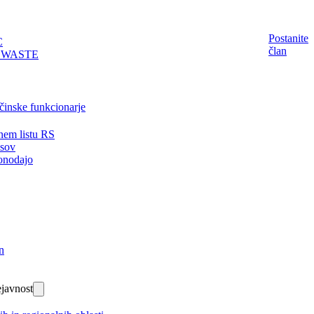
Postanite
C
član
EWASTE
činske funkcionarje
nem listu RS
isov
onodajo
n
javnost