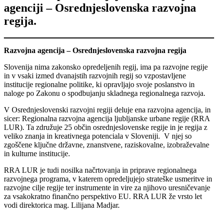
agenciji – Osrednjeslovenska razvojna
regija.
Razvojna agencija – Osrednjeslovenska razvojna regija
Slovenija nima zakonsko opredeljenih regij, ima pa razvojne regije
in v vsaki izmed dvanajstih razvojnih regij so vzpostavljene
institucije regionalne politike, ki opravljajo svoje poslanstvo in
naloge po Zakonu o spodbujanju skladnega regionalnega razvoja.
V Osrednjeslovenski razvojni regiji deluje ena razvojna agencija, in
sicer: Regionalna razvojna agencija ljubljanske urbane regije (RRA
LUR). Ta združuje 25 občin osrednjeslovenske regije in je regija z
veliko znanja in kreativnega potenciala v Sloveniji. V njej so
zgoščene ključne državne, znanstvene, raziskovalne, izobraževalne
in kulturne institucije.
RRA LUR je tudi nosilka načrtovanja in priprave regionalnega
razvojnega programa, v katerem opredeljujejo strateške usmeritve in
razvojne cilje regije ter instrumente in vire za njihovo uresničevanje
za vsakokratno finančno perspektivo EU. RRA LUR že vrsto let
vodi direktorica mag. Lilijana Madjar.