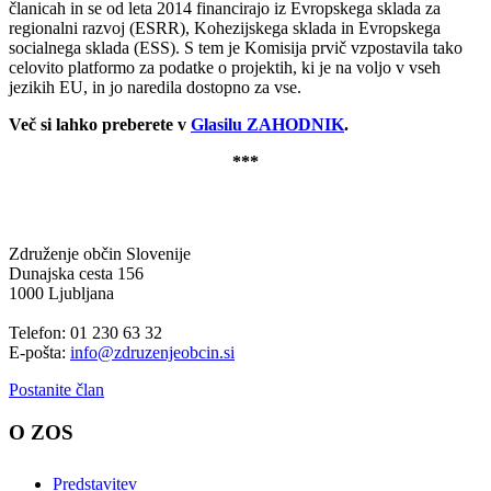
članicah in se od leta 2014 financirajo iz Evropskega sklada za
regionalni razvoj (ESRR), Kohezijskega sklada in Evropskega
socialnega sklada (ESS). S tem je Komisija prvič vzpostavila tako
celovito platformo za podatke o projektih, ki je na voljo v vseh
jezikih EU, in jo naredila dostopno za vse.
Več si lahko preberete v
Glasilu ZAHODNIK
.
***
Združenje občin Slovenije
Dunajska cesta 156
1000 Ljubljana
Telefon: 01 230 63 32
E-pošta:
info@zdruzenjeobcin.si
Postanite član
O ZOS
Predstavitev