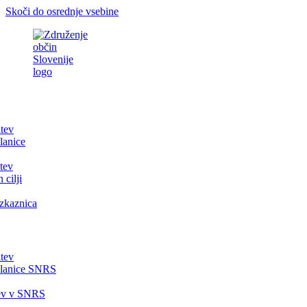
Skoči do osrednje vsebine
itev
lanice
tev
 cilji
zkaznica
itev
članice SNRS
tev v SNRS