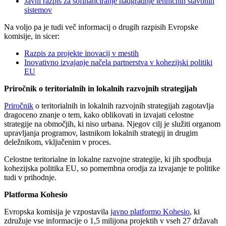
Javni razpis za sofinanciranje nadgradnje tehničnih stavbnih
sistemov
Na voljo pa je tudi več informacij o drugih razpisih Evropske
komisije, in sicer:
Razpis za projekte inovacij v mestih
Inovativno izvajanje načela partnerstva v kohezijski politiki
EU
Priročnik o teritorialnih in lokalnih razvojnih strategijah
Priročnik
o teritorialnih in lokalnih razvojnih strategijah zagotavlja
dragoceno znanje o tem, kako oblikovati in izvajati celostne
strategije na območjih, ki niso urbana. Njegov cilj je služiti organom
upravljanja programov, lastnikom lokalnih strategij in drugim
deležnikom, vključenim v proces.
Celostne teritorialne in lokalne razvojne strategije, ki jih spodbuja
kohezijska politika EU, so pomembna orodja za izvajanje te politike
tudi v prihodnje.
Platforma Kohesio
Evropska komisija je vzpostavila
javno platformo Kohesio
, ki
združuje vse informacije o 1,5 milijona projektih v vseh 27 državah