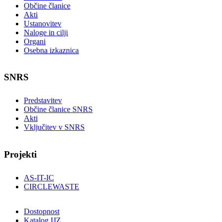
Občine članice
Akti
Ustanovitev
Naloge in cilji
Organi
Osebna izkaznica
SNRS
Predstavitev
Občine članice SNRS
Akti
Vključitev v SNRS
Projekti
AS-IT-IC
CIRCLEWASTE
Dostopnost
Katalog IJZ