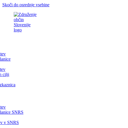
Skoči do osrednje vsebine
itev
lanice
tev
 cilji
zkaznica
itev
članice SNRS
tev v SNRS