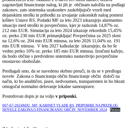
zagotavljati financiranje nalog, ki jih je občinam naložila na podlagi
zakonov, zato sistemska uzakonitev zaskrbljujoče vrzeli med
dejanskimi stroški in prihodki za izvajanje zakonskih nalog pomeni
kršitev Ustave RS. Podatki MF za leto 2023 izkazujejo alarmantno
situacijo med stroški in povprečnino, kjer je razkorak 14,87% oz.
212 mio EUR. Simulacija za leto 2024 izkazuje rekordnih 15,45%
oz. preko 230 mio EUR primanjkljaja! Povprečnina za 2025 sloni
na 12,6% oz. 204 mio EUR minusa, za leto 2026 11,04% oz. 191
mio EUR minusa. V letu 2027 kalkulacije izkazujejo, da bo še
vedno preko 10% oz. preko 185 mio EUR minusa. Izračuni kažejo,
da bodo občine s predvideno sistemsko nastavitvijo povprečnine
enostavno obubožale.
Predlagali smo, da se navedeno skrbno preuči, in da se v predlogu
novele Zakona o financiranju občin financiranje občin določi na
način, ki bo analitičen, jasen, nedvoumen, transparenten in bo hkrati
omogočal normalno delovanje lokalne samouprave.
Posredovan dopis je na voljo
v priponki.
007-67-2024MJU_MF_KABINET VLADE RS_PRIPOMBE NA PREDLOG
NOVELE ZAKONA O FINANCIRANJU OBČIN_NOVEMBER 2024
Prenos