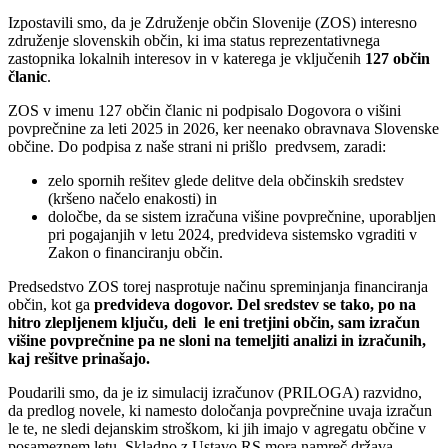
Izpostavili smo, da je Združenje občin Slovenije (ZOS) interesno
združenje slovenskih občin, ki ima status reprezentativnega
zastopnika lokalnih interesov in v katerega je vključenih
127 občin
članic
.
ZOS v imenu 127 občin članic ni podpisalo Dogovora o višini
povprečnine za leti 2025 in 2026, ker neenako obravnava Slovenske
občine. Do podpisa z naše strani ni prišlo predvsem, zaradi:
zelo spornih rešitev glede delitve dela občinskih sredstev
(kršeno načelo enakosti) in
določbe, da se sistem izračuna višine povprečnine, uporabljen
pri pogajanjih v letu 2024, predvideva sistemsko vgraditi v
Zakon o financiranju občin.
Predsedstvo ZOS torej nasprotuje načinu spreminjanja financiranja
občin, kot ga
predvideva dogovor. Del sredstev se tako, po na
hitro zlepljenem ključu, deli le eni tretjini občin, sam izračun
višine povprečnine pa ne sloni na temeljiti analizi in izračunih,
kaj rešitve prinašajo.
Poudarili smo, da je iz simulacij izračunov (PRILOGA) razvidno,
da predlog novele, ki namesto določanja povprečnine uvaja izračun
le te, ne sledi dejanskim stroškom, ki jih imajo v agregatu občine v
posameznem letu. Skladno z Ustavo RS mora namreč država