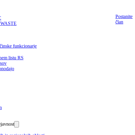
Postanite
C
član
EWASTE
činske funkcionarje
nem listu RS
isov
onodajo
n
javnost