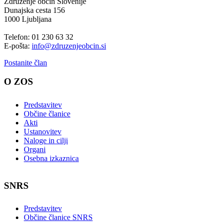
Združenje občin Slovenije
Dunajska cesta 156
1000 Ljubljana
Telefon: 01 230 63 32
E-pošta:
info@zdruzenjeobcin.si
Postanite član
O ZOS
Predstavitev
Občine članice
Akti
Ustanovitev
Naloge in cilji
Organi
Osebna izkaznica
SNRS
Predstavitev
Občine članice SNRS