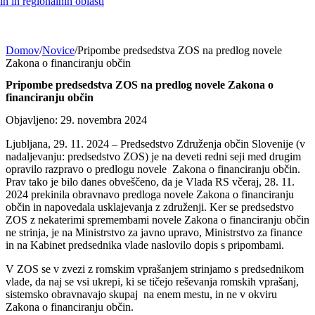
h in regionalnih oblasti
Domov
/
Novice
/
Pripombe predsedstva ZOS na predlog novele
Zakona o financiranju občin
Pripombe predsedstva ZOS na predlog novele Zakona o
financiranju občin
Objavljeno: 29. novembra 2024
Ljubljana, 29. 11. 2024 – Predsedstvo Združenja občin Slovenije (v
nadaljevanju: predsedstvo ZOS) je na deveti redni seji med drugim
opravilo razpravo o predlogu novele Zakona o financiranju občin.
Prav tako je bilo danes obveščeno, da je Vlada RS včeraj, 28. 11.
2024 prekinila obravnavo predloga novele Zakona o financiranju
občin in napovedala usklajevanja z združenji. Ker se predsedstvo
ZOS z nekaterimi spremembami novele Zakona o financiranju občin
ne strinja, je na Ministrstvo za javno upravo, Ministrstvo za finance
in na Kabinet predsednika vlade naslovilo dopis s pripombami.
V ZOS se v zvezi z romskim vprašanjem strinjamo s predsednikom
vlade, da naj se vsi ukrepi, ki se tičejo reševanja romskih vprašanj,
sistemsko obravnavajo skupaj na enem mestu, in ne v okviru
Zakona o financiranju občin.