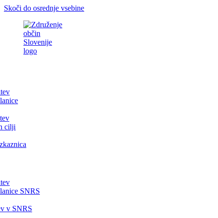
Skoči do osrednje vsebine
itev
lanice
tev
 cilji
zkaznica
itev
članice SNRS
tev v SNRS