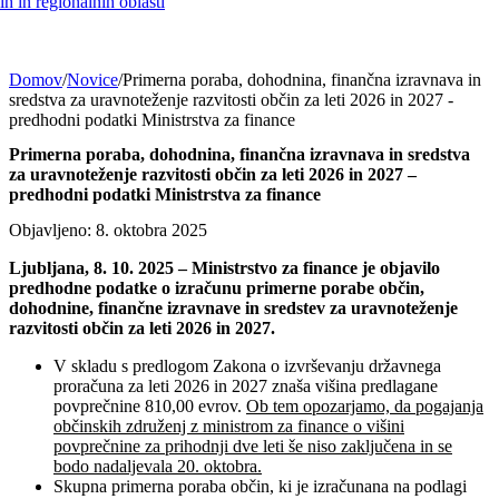
h in regionalnih oblasti
Domov
/
Novice
/
Primerna poraba, dohodnina, finančna izravnava in
sredstva za uravnoteženje razvitosti občin za leti 2026 in 2027 -
predhodni podatki Ministrstva za finance
Primerna poraba, dohodnina, finančna izravnava in sredstva
za uravnoteženje razvitosti občin za leti 2026 in 2027 –
predhodni podatki Ministrstva za finance
Objavljeno: 8. oktobra 2025
Ljubljana, 8. 10. 2025 – Ministrstvo za finance je objavilo
predhodne podatke o izračunu primerne porabe občin,
dohodnine, finančne izravnave in sredstev za uravnoteženje
razvitosti občin za leti 2026 in 2027.
V skladu s predlogom Zakona o izvrševanju državnega
proračuna za leti 2026 in 2027 znaša višina predlagane
povprečnine 810,00 evrov.
Ob tem opozarjamo, da pogajanja
občinskih združenj z ministrom za finance o višini
povprečnine za prihodnji dve leti še niso zaključena in se
bodo nadaljevala 20. oktobra.
Skupna primerna poraba občin, ki je izračunana na podlagi