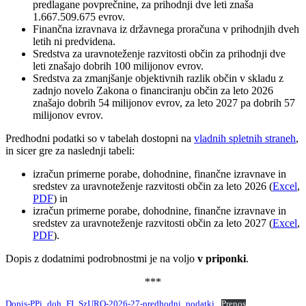
predlagane povprečnine, za prihodnji dve leti znaša
1.667.509.675 evrov.
Finančna izravnava iz državnega proračuna v prihodnjih dveh
letih ni predvidena.
Sredstva za uravnoteženje razvitosti občin za prihodnji dve
leti znašajo dobrih 100 milijonov evrov.
Sredstva za zmanjšanje objektivnih razlik občin v skladu z
zadnjo novelo Zakona o financiranju občin za leto 2026
znašajo dobrih 54 milijonov evrov, za leto 2027 pa dobrih 57
milijonov evrov.
Predhodni podatki so v tabelah dostopni na
vladnih spletnih straneh
,
in sicer gre za naslednji tabeli:
izračun primerne porabe, dohodnine, finančne izravnave in
sredstev za uravnoteženje razvitosti občin za leto 2026 (
Excel
,
PDF
) in
izračun primerne porabe, dohodnine, finančne izravnave in
sredstev za uravnoteženje razvitosti občin za leto 2027 (
Excel
,
PDF
).
Dopis z dodatnimi podrobnostmi je na voljo
v priponki
.
***
Dopis-PPi_doh_FI_SzURO-2026-27-predhodni_podatki
Prenos