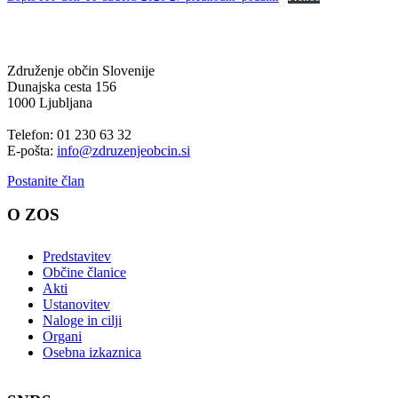
Združenje občin Slovenije
Dunajska cesta 156
1000 Ljubljana
Telefon: 01 230 63 32
E-pošta:
info@zdruzenjeobcin.si
Postanite član
O ZOS
Predstavitev
Občine članice
Akti
Ustanovitev
Naloge in cilji
Organi
Osebna izkaznica