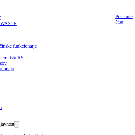
Postanite
C
član
EWASTE
činske funkcionarje
nem listu RS
isov
onodajo
n
javnost